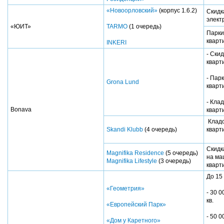
«Новоорловский»
(корпус 1.6.2)
Скидк
элект
«ЮИТ»
TARMO
(1 очередь)
Парки
кварт
INKERI
- Ски
кварт
- Пар
Grona Lund
кварт
- Кла
Bonava
кварт
Кладо
Skandi Klubb
(4 очередь)
квар
Скидк
Magnifika Residence
(5 очередь)
на ма
Magnifika Lifestyle
(3 очередь)
квар
До 15
«Геометрия»
- 30 0
кв.
«Европейский Парк»
- 50 0
«Дом у Каретного»