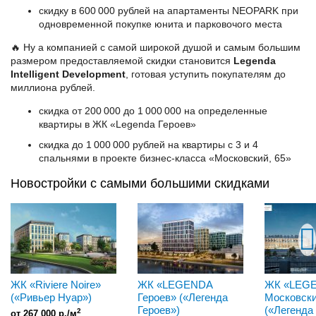
скидку в 600 000 рублей на апартаменты NEOPARK при
одновременной покупке юнита и парковочого места
🔥 Ну а компанией с самой широкой душой и самым большим
размером предоставляемой скидки становится
Legenda
Intelligent Development
, готовая уступить покупателям до
миллиона рублей.
скидка от 200 000 до 1 000 000 на определенные
квартиры в ЖК «Legenda Героев»
скидка до 1 000 000 рублей на квартиры с 3 и 4
спальнями в проекте бизнес-класса «Московский, 65»
Новостройки с самыми большими скидками
ЖК «Riviere Noire»
ЖК «LEGENDA
ЖК «LEG
(«Ривьер Нуар»)
Героев» («Легенда
Московски
Героев»)
(«Легенда
2
от 267 000 р./м