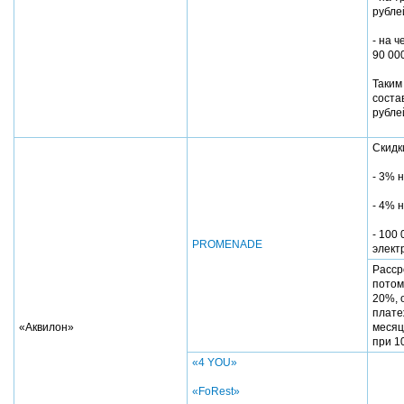
рубле
- на 
90 00
Таким
соста
рубле
Скидк
- 3% 
- 4% 
- 100
PROMENADE
элект
Расср
потом
20%, 
плате
«Аквилон»
месяц
при 1
«4 YOU»
«FoRest»