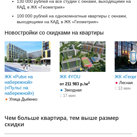
130 000 рублей на все студии с окнами, выходящими на
КАД, в ЖК «Геометрия»
100 000 рублей на однокомнатные квартиры с окнами,
выходящими на КАД, в ЖК «Геометрия»
Новостройки со скидками на квартиры
ЖК «Pulse на
ЖК 4YOU
ЖК «Георг
набережной»
Лесная
2
от 211 983 р./м
(«Пульс на
13 мин
Звездная
набережной»)
17 мин
Улица Дыбенко
Чем больше квартира, тем выше размер
скидки