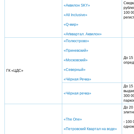
Скидк
«Аквилон SKY»
рубле
100 0
«All Inclusive»
регис
«Q-мир»
«Artквартал. Аквилон»
«Полюстрово»
«Приневский»
До 15
«Московский»
опред
«Северный»
ГК «ЦДС»
«Чёрная Речка»
До 15
выдае
«Чёрная речка»
300 0
парко
До 20
элитн
«The One»
- 100 
однок
«Петровский Квартал на воде»