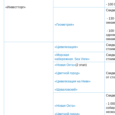
- 100
«Инвестторг»
Скидк
- 130
окнам
«Геометрия»
- 100
однок
окнам
Скидк
«Цивилизация»
стоим
«Морская
Скидк
набережная. Sea View»
стоим
«Новая Охта»
(2 этап)
«Цветной город»
Скидк
от ст
«Цивилизация на Неве»
«Шуваловский»
Скидк
- 1 00
«Новая Охта»
собир
неско
«Цветной город»