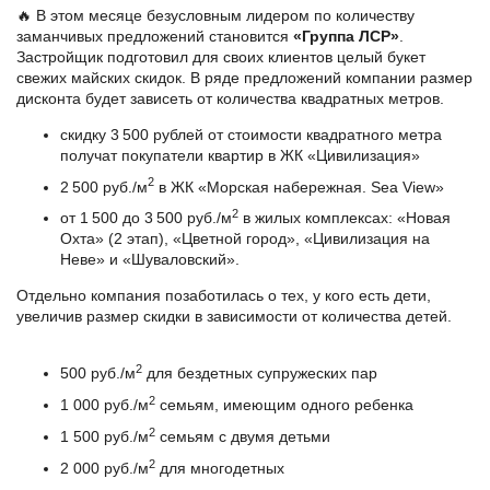
🔥 В этом месяце безусловным лидером по количеству
заманчивых предложений становится
«Группа ЛСР»
.
Застройщик подготовил для своих клиентов целый букет
свежих майских скидок. В ряде предложений компании размер
дисконта будет зависеть от количества квадратных метров.
скидку 3 500 рублей от стоимости квадратного метра
получат покупатели квартир в ЖК «Цивилизация»
2
2 500 руб./м
в ЖК «Морская набережная. Sea View»
2
от 1 500 до 3 500 руб./м
в жилых комплексах: «Новая
Охта» (2 этап), «Цветной город», «Цивилизация на
Неве» и «Шуваловский».
Отдельно компания позаботилась о тех, у кого есть дети,
увеличив размер скидки в зависимости от количества детей.
2
500 руб./м
для бездетных супружеских пар
2
1 000 руб./м
семьям, имеющим одного ребенка
2
1 500 руб./м
семьям с двумя детьми
2
2 000 руб./м
для многодетных