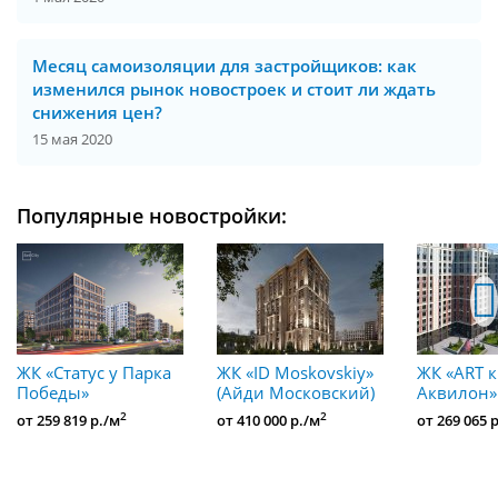
Месяц самоизоляции для застройщиков: как
изменился рынок новостроек и стоит ли ждать
снижения цен?
15 мая 2020
Популярные новостройки:
ЖК «Статус у Парка
ЖК «ID Moskovskiy»
ЖК «ART к
Победы»
(Айди Московский)
Аквилон»
2
2
от 259 819 р./м
от 410 000 р./м
от 269 065 