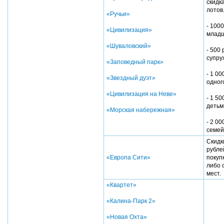
скидк
лотов
«Ручьи»
- 1000
«Цивилизация»
младш
«Шуваловский»
- 500 
супру
«Заповедный парк»
- 1 00
«Звездный дуэт»
одног
«Цивилизация на Неве»
- 1 50
деть
«Морская набережная»
- 2 00
семе
Скидк
рубле
«Европа Сити»
покуп
либо 
мест.
«Квартет»
«Калина-Парк 2»
«Новая Охта»