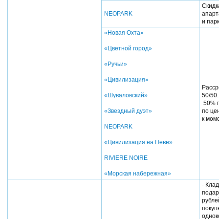
Скидк
NEOPARK
апарт
и пар
«Новая Охта»
«Цветной город»
«Ручьи»
«Цивилизация»
Расср
«Шуваловский»
50/50
50% п
«Звездный дуэт»
по це
к мом
NEOPARK
«Цивилизация на Неве»
RIVIERE NOIRE
«Морская набережная»
- Кла
подар
рубле
покуп
однок