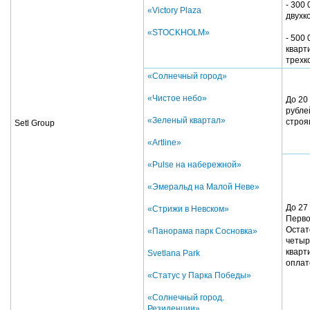
- 300 
«Victory Plaza
двухк
«STOCKHOLM»
- 500 
кварт
трехк
«Солнечный город»
«Чистое небо»
До 20
рубле
«Зеленый квартал»
строя
Setl Group
«Artline»
«Pulse на набережной»
«Эмеральд на Малой Неве»
До 27
«Стрижи в Невском»
Перво
Остат
«Панорама парк Сосновка»
четыр
кварт
Svetlana Park
опла
«Статус у Парка Победы»
«Солнечный город.
Резиденции»