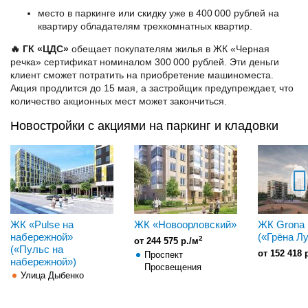
место в паркинге или скидку уже в 400 000 рублей на
квартиру обладателям трехкомнатных квартир.
🔥 ГК «ЦДС»
обещает покупателям жилья в ЖК «Черная
речка» сертификат номиналом 300 000 рублей. Эти деньги
клиент сможет потратить на приобретение машиноместа.
Акция продлится до 15 мая, а застройщик предупреждает, что
количество акционных мест может закончиться.
Новостройки с акциями на паркинг и кладовки
ЖК «Pulse на
ЖК «Новоорловский»
ЖК Grona 
набережной»
(«Грёна Л
2
от 244 575 р./м
(«Пульс на
от 152 418 
Проспект
набережной»)
Просвещения
Улица Дыбенко