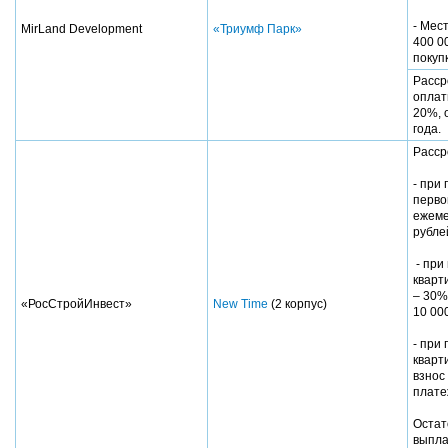
- Мес
MirLand Development
«Триумф Парк»
400 0
покуп
Расср
оплат
20%, 
года.
Расср
- при
перво
ежеме
рубл
- при
кварт
– 30%
«РосСтройИнвест»
New Time
(2 корпус)
10 00
- при
кварт
взнос
плате
Остат
выпла