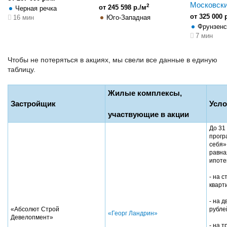
Московски
2
от 245 598 р./м
Черная речка
от 325 000 
16 мин
Юго-Западная
Фрунзенс
7 мин
Чтобы не потеряться в акциях, мы свели все данные в единую
таблицу.
Жилые комплексы,
Застройщик
Усло
участвующие в акции
До 31
прогр
себя»
равна
ипоте
- на 
кварт
- на 
«Абсолют Строй
рубле
«Георг Ландрин»
Девелопмент»
- на 