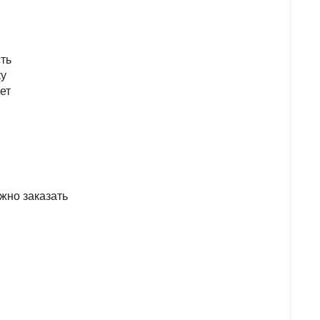
ть
ку
ет
жно заказать