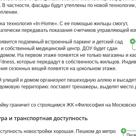
. В частности, фасады будут утеплены по новой технологии,
оплении.
на технология «In-Home». С ее помощью жильцы смогут,
атически передавать показания счетчиков управляющей ко
оявится подземный встроенный паркинг и детский сад
и собственный медицинский центр. ДОУ будет сдан
домом. На первом этаже появятся не только магазины и каф
-Fitness, которые передадут в собственность жильцов. Инди
ния сезонных вещей появятся на цокольном этаже.
 улицей и домом организуют пешеходную аллею и высадят
домовую территорию: поставят тренажеры, выделят место 
ойку граничит со строящимся ЖК «Философия на Московско
ра и транспортная доступность
ступность новостройки хорошая. Пешком до метро
Пешк