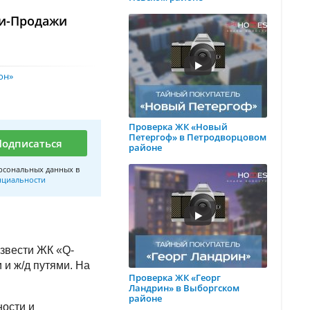
ли-Продажи
он»
Проверка ЖК «Новый
Петергоф» в Петродворцовом
Подписаться
районе
рсональных данных в
нциальности
озвести ЖК «Q-
 и ж/д путями. На
Проверка ЖК «Георг
Ландрин» в Выборгском
районе
ности и