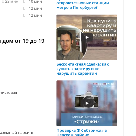
23 мин
10 мин
откроются новые станции
метро в Петербурге?
12 мин
12 мин
дом от 19 до 19
Бесконтактная сделка: как
купить квартиру и не
нарушить карантин
чистовая
Проверка ЖК «Стрижи» в
наземный паркинг
Невском районе