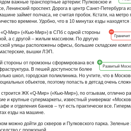
ядом важные транспортные артерии: Пулковское и
е, Ленинский проспект. Дорога в центр Санкт-Петербурга 
машине займет полчаса, не считая пробок. Кстати, на метро
ичество времени. Удобно, что в 10 минутах езды находятся
«Q-Мир» («Кью-Мир») в СПб с одной стороны
Граничит
ой, а с другой – жилым массивом. По другую
нской улицы расположены офисы, большие складские компл
мастерские, вышки ЛЭП.
ой стороны от промзоны сформирована вся
Развитый Моско
раструктура. В пешей доступности более
олько школ, городская поликлиника. Но учтите, что в Моско
социальных объектов, поэтому попасть в детсад очень сложн
е строится ЖК «Q-Мир» («Кью-Мир»), по отзывам, отлично ра
ие и крупные супермаркеты, известный универмаг «Москов
афе и отделения банков – тут есть практически все. Гиперм
тах езды на машине.
ком можно дойти до скверов и Пулковского парка. Зеленые
седство с промзоной.