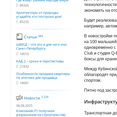
Где живут разные народы мира?
технологичности
88326
экономить на от
Архитекторы от природы:
угадайте, кто построил дом!
Будет реализова
85220
например, автом
В новостройке п
383
Статьи
на 100 малышей 
ШМСД – что это и для чего оно
одновременно с 
Санкт-Петербургу
Club и студия Q
18010
боксы для хране
КАД-2 – сроки и перспективы
21832
Между Кубинской
Особенности продажи квартиры
облагородят при
по ипотеке для продавца
спортом.
18681
Пятно под застр
3 224
Новости
Инфраструкту
08.08.2025
Компания Л1 получила
Транспортная до
разрешение на строительство