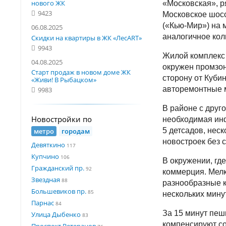
нового ЖК
«Московская», р
9423
Московское шосс
(«Кью-Мир») на 
06.08.2025
аналогичное кол
Скидки на квартиры в ЖК «ЛесART»
9943
Жилой комплекс 
04.08.2025
окружен промзон
Старт продаж в новом доме ЖК
сторону от Куби
«Живи! В Рыбацком»
авторемонтные 
9983
В районе с друг
Новостройки по
необходимая инф
5 детсадов, неск
метро
городам
новостроек без 
Девяткино
117
Купчино
106
В окружении, гд
Гражданский пр.
92
коммерция. Мелк
Звездная
88
разнообразные к
Большевиков пр.
85
нескольких мину
Парнас
84
За 15 минут пеш
Улица Дыбенко
83
компенсируют со
Проспект Ветеранов