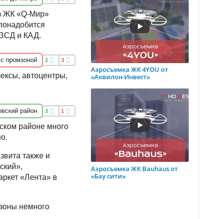
из ЖК «Q-Мир»
 понадобится
 ЗСД и КАД.
 с промзоной
2
3
Аэросъемка ЖК 4YOU от
ексы, автоцентры,
«Аквилон-Инвест»
вский район
3
1
вском районе много
о.
звита также и
ский»,
Аэросъемка ЖК Bauhaus от
«Бау сити»
аркет «Лента» в
 зоны немного