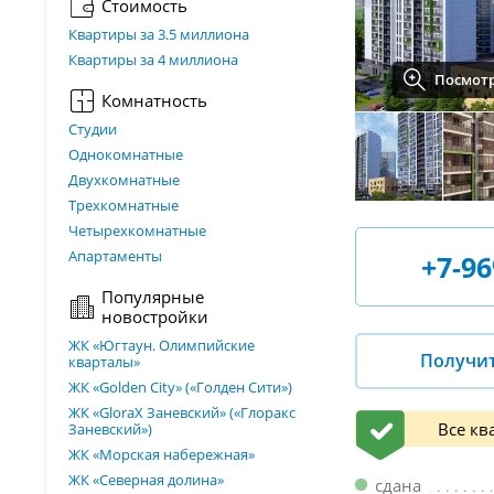
Стоимость
Квартиры за 3.5 миллиона
Квартиры за 4 миллиона
Посмотр
Комнатность
Студии
Однокомнатные
Двухкомнатные
Трехкомнатные
Четырехкомнатные
Апартаменты
+7-96
Популярные
новостройки
ЖК «Югтаун. Олимпийские
Получи
кварталы»
ЖК «Golden City» («Голден Сити»)
ЖК «GloraX Заневский»​ («Глоракс
Все кв
Заневский»)
ЖК «Морская набережная»
ЖК «Северная долина»
сдана