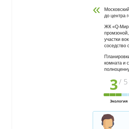
Московский
до центра 
ЖК «Q-Мир»
промзоной,
участки вок
соседство 
Планировки
комната и 
полноценну
3
/ 5
Экология