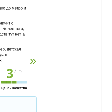
ко до метро и
ничит с
 Более того,
тв тут нет, а
ер, детская
здать
х.
3
/ 5
Цена / качество