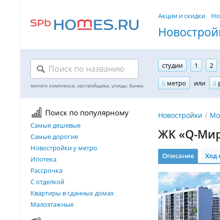
Акции и скидки
Но
Новостройк
студии
1
2
метро
или
Поиск по популярному
Новостройки
Мо
Самые дешевые
ЖК «Q-Мир
Самые дорогие
Новостройки у метро
Описание
Ход 
Ипотека
Рассрочка
С отделкой
Квартиры в сданных домах
Малоэтажные