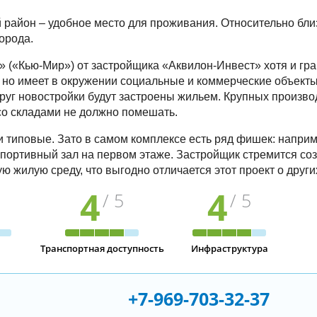
 район – удобное место для проживания. Относительно близ
города.
 («Кью-Мир») от застройщика «Аквилон-Инвест» хотя и гра
 но имеет в окружении социальные и коммерческие объекты.
руг новостройки будут застроены жильем. Крупных производс
со складами не должно помешать.
 типовые. Зато в самом комплексе есть ряд фишек: наприм
спортивный зал на первом этаже. Застройщик стремится со
ю жилую среду, что выгодно отличается этот проект о други
4
4
/ 5
/ 5
Транспортная доступность
Инфраструктура
+7-969-703-32-37