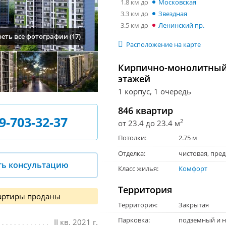
1.8 км
Московская
3.3 км
Звездная
3.5 км
Ленинский пр.
еть все фотографии (17)
Расположение на карте
Кирпично-монолитный 
этажей
1 корпус, 1 очередь
846 квартир
9-703-32-37
2
от 23.4 до 23.4 м
Потолки:
2.75 м
Отделка:
чистовая
,
пред
ть консультацию
Класс жилья:
Комфорт
Территория
артиры проданы
Территория:
Закрытая
Парковка:
подземный и 
II кв. 2021 г.