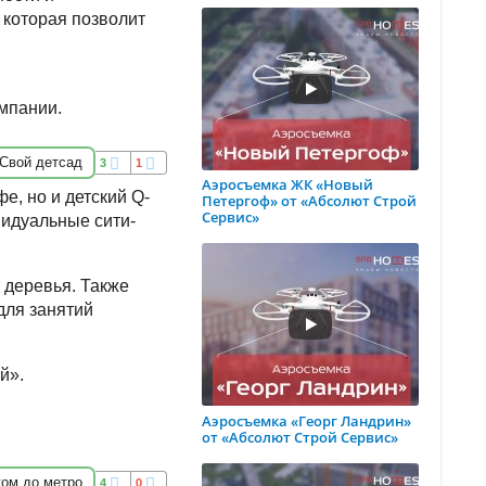
 которая позволит
мпании.
Свой детсад
3
1
Аэросъемка ЖК «Новый
е, но и детский Q-
Петергоф» от «Абсолют Строй
Сервис»
видуальные сити-
 деревья. Также
для занятий
й».
Аэросъемка «Георг Ландрин»
от «Абсолют Строй Сервис»
ом до метро
4
0