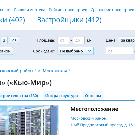
вости
Банки и ипотека
Рейтинг новостроек
Сравнение новостроек
и (402)
Застройщики (412)
3
4+
Площадь:
-
м²
Цена:
за квар
район
Срок сдачи:
Не выбрано
сковский район
м. Московская
» («Кью-Мир»)
строительства (130)
Инфраструктура
Отзывы
Местоположение
Московский район
1-ый Предпортовый проезд, д. 15,