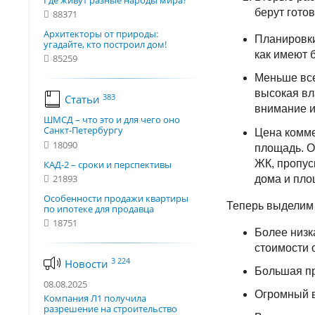
Где живут разные народы мира?
берут гото
88371
Архитекторы от природы:
Планировки
угадайте, кто построил дом!
как имеют 
85259
Меньше все
высокая вл
383
Статьи
внимание и
ШМСД – что это и для чего оно
Санкт-Петербургу
Цена комме
18090
площадь. О
ЖК, пропус
КАД-2 – сроки и перспективы
21893
дома и пло
Особенности продажи квартиры
Теперь выделим
по ипотеке для продавца
18751
Более низк
стоимости 
3 224
Новости
Большая пр
08.08.2025
Огромный в
Компания Л1 получила
разрешение на строительство