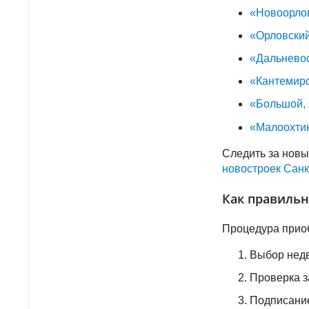
«Новоорло
«Орловский
«Дальневос
«Кантемиро
«Большой,
«Малоохтин
Следить за нов
новостроек Санк
Как правильн
Процедура приоб
Выбор нед
Проверка з
Подписание