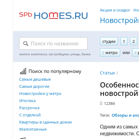
Акции и скидки
Но
Новостройк
студии
1
2
метро
или
Поиск по популярному
Статьи
Самые дешевые
Ocoбeннoc
Самые дорогие
новострой
Новостройки у метро
Ипотека
12384
Рассрочка
С отделкой
Теги:
Обзоры и ан
Квартиры в сданных домах
Одним из самых 
Малоэтажные
недвижимости. 