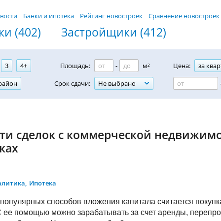
вости
Банки и ипотека
Рейтинг новостроек
Сравнение новостроек
и (402)
Застройщики (412)
3
4+
Площадь:
-
м²
Цена:
за квар
район
Срок сдачи:
Не выбрано
ти cдeлoк c кoммepчecкoй нeдвижим
ках
алитика
Ипотека
популярных способов вложения капитала считается покупк
С ее помощью можно зарабатывать за счет аренды, переп