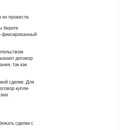
 их провести.
ы берете
го фиксированный
детельством
сывают договор
ния, так как
мой сделке. Для
оговор купли-
ских
бежать сделки с