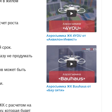
ся в жилом
счет роста
Аэросъемка ЖК 4YOU от
«Аквилон-Инвест»
 срок.
азу не продумать
ов может быть
и.
Аэросъемка ЖК Bauhaus от
«Бау сити»
ЖК с расчетом на
у, которая будет