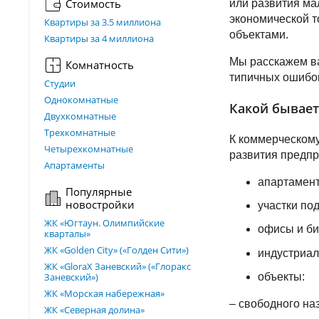
Стоимость
или развития ма
экономической т
Квартиры за 3.5 миллиона
объектами.
Квартиры за 4 миллиона
Мы расскажем ва
Комнатность
типичных ошибо
Студии
Однокомнатные
Какой бывае
Двухкомнатные
Трехкомнатные
К коммерческому
Четырехкомнатные
развития предпр
Апартаменты
апартамент
Популярные
новостройки
участки по
ЖК «Югтаун. Олимпийские
офисы и би
кварталы»
ЖК «Golden City» («Голден Сити»)
индустриа
ЖК «GloraX Заневский»​ («Глоракс
объекты:
Заневский»)
ЖК «Морская набережная»
– свободного на
ЖК «Северная долина»