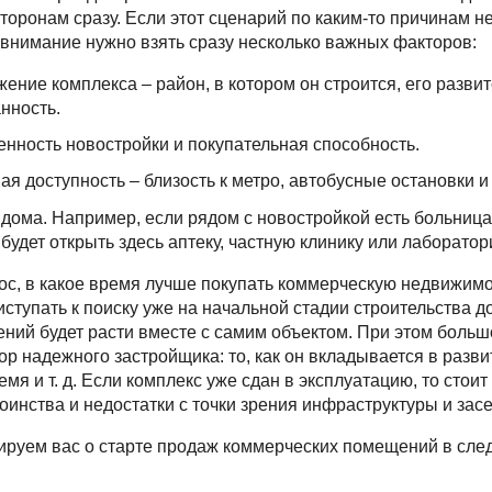
торонам сразу. Если этот сценарий по каким-то причинам н
о внимание нужно взять сразу несколько важных факторов:
ение комплекса – район, в котором он строится, его развит
нность.
енность новостройки и покупательная способность.
ая доступность – близость к метро, автобусные остановки и 
дома. Например, если рядом с новостройкой есть больница
будет открыть здесь аптеку, частную клинику или лабораторию
ос, в какое время лучше покупать коммерческую недвижимо
ступать к поиску уже на начальной стадии строительства д
ий будет расти вместе с самим объектом. При этом больш
ор надежного застройщика: то, как он вкладывается в разви
емя и т. д. Если комплекс уже сдан в эксплуатацию, то стои
тоинства и недостатки с точки зрения инфраструктуры и зас
ируем вас о старте продаж коммерческих помещений в сл