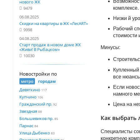
Возможност
нового ЖК
комплексе.
9479
06.08.2025
Низки й уро
Скидки на квартиры в ЖК «ЛесART»
Рабочий сп
9998
стоимости 
04.08.2025
Старт продаж в новом доме ЖК
Минусы:
«Живи! В Рыбацком»
10030
Строительс
Купленный 
Новостройки по
все нюансы
метро
городам
Если новос
Девяткино
117
намного ме
Купчино
106
Гражданский пр.
Цена на не
92
Звездная
88
Как выбрать 
Большевиков пр.
85
Парнас
84
Специалисты сов
Улица Дыбенко
83
конкретную комп
Проспект Ветеранов