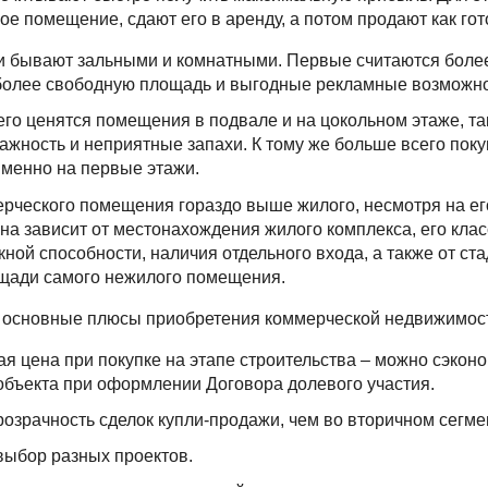
вое помещение, сдают его в аренду, а потом продают как го
 бывают зальными и комнатными. Первые считаются более
более свободную площадь и выгодные рекламные возможно
го ценятся помещения в подвале и на цокольном этаже, так
ажность и неприятные запахи. К тому же больше всего пок
менно на первые этажи.
рческого помещения гораздо выше жилого, несмотря на е
на зависит от местонахождения жилого комплекса, его клас
кной способности, наличия отдельного входа, а также от ст
щади самого нежилого помещения.
 основные плюсы приобретения коммерческой недвижимос
ая цена при покупке на этапе строительства – можно сэконо
объекта при оформлении Договора долевого участия.
озрачность сделок купли-продажи, чем во вторичном сегме
ыбор разных проектов.