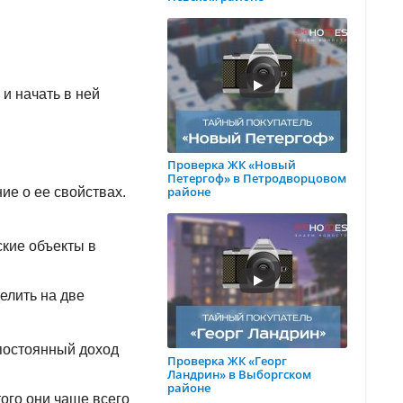
и начать в ней
Проверка ЖК «Новый
Петергоф» в Петродворцовом
районе
е о ее свойствах.
ские объекты в
елить на две
 постоянный доход
Проверка ЖК «Георг
Ландрин» в Выборгском
районе
ого они чаще всего