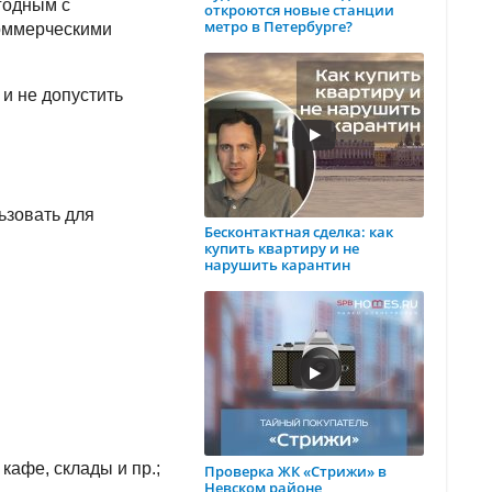
ыгодным с
откроются новые станции
метро в Петербурге?
коммерческими
и не допустить
ьзовать для
Бесконтактная сделка: как
купить квартиру и не
нарушить карантин
кафе, склады и пр.;
Проверка ЖК «Стрижи» в
Невском районе