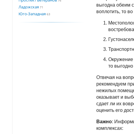
76
выгодна обеим с
Ладожская
71
воплотить, то в
Юго-Западная
63
Местополож
востребова
Густонасел
Транспортн
Окружение 
то выгодно 
Отвечая на вопр
рекомендуем при
нежилых помещен
оказывает и выб
сдает ли их вовр
оценить его дос
Важно
: Информ
комплексах: