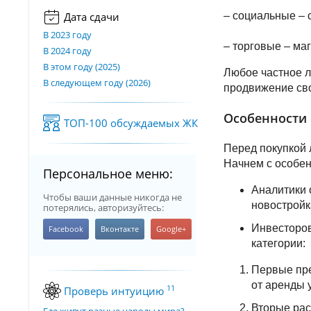
–
социальные – с
Дата сдачи
В 2023 году
– торговые – маг
В 2024 году
В этом году (2025)
Любое частное л
В следующем году (2026)
продвижение сво
Особенности
ТОП-100 обсуждаемых ЖК
Перед покупкой 
Начнем с особе
Персональное меню:
Аналитики 
Чтобы ваши данные никогда не
новостройк
потерялись, авторизуйтесь:
Инвесторов
категории:
Первые пре
от аренды 
11
Проверь интуицию
Вторые рас