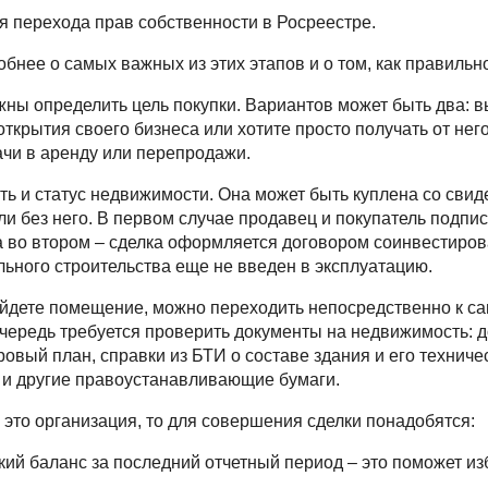
я перехода прав собственности в Росреестре.
бнее о самых важных из этих этапов и о том, как правильно
ны определить цель покупки. Вариантов может быть два: в
ткрытия своего бизнеса или хотите просто получать от не
дачи в аренду или перепродажи.
сть и статус недвижимости. Она может быть куплена со сви
ли без него. В первом случае продавец и покупатель подпи
а во втором – сделка оформляется договором соинвестирова
льного строительства еще не введен в эксплуатацию.
айдете помещение, можно переходить непосредственно к са
очередь требуется проверить документы на недвижимость: д
ровый план, справки из БТИ о составе здания и его техниче
 и другие правоустанавливающие бумаги.
 это организация, то для совершения сделки понадобятся:
кий баланс за последний отчетный период – это поможет из