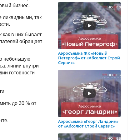
товый бизнес.
 ликвидными, так
сти.
 как в них бывает
упателей обращает
Аэросъемка ЖК «Новый
Петергоф» от «Абсолют Строй
го небольшую
Сервис»
са, линии внутри
адии готовности
ти:
мить до 30 % от
нте.
Аэросъемка «Георг Ландрин»
от «Абсолют Строй Сервис»