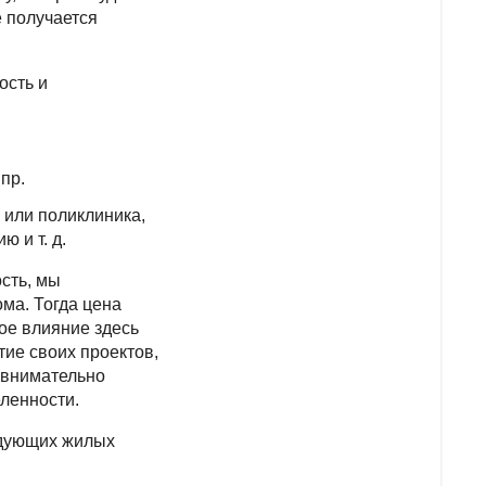
е получается
ость и
пр.
 или поликлиника,
 и т. д.
сть, мы
ома. Тогда цена
ое влияние здесь
тие своих проектов,
т внимательно
еленности.
едующих жилых