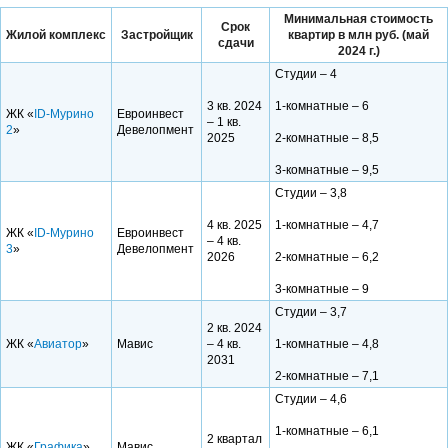
Минимальная стоимость
Срок
Жилой комплекс
Застройщик
квартир в млн руб. (май
сдачи
2024 г.)
Студии – 4
3 кв. 2024
1-комнатные – 6
ЖК «
ID-Мурино
Евроинвест
– 1 кв.
2
»
Девелопмент
2025
2-комнатные – 8,5
3-комнатные – 9,5
Студии – 3,8
4 кв. 2025
1-комнатные – 4,7
ЖК «
ID-Мурино
Евроинвест
– 4 кв.
3
»
Девелопмент
2026
2-комнатные – 6,2
3-комнатные – 9
Студии – 3,7
2 кв. 2024
ЖК «
Авиатор
»
Мавис
– 4 кв.
1-комнатные – 4,8
2031
2-комнатные – 7,1
Студии – 4,6
1-комнатные – 6,1
2 квартал
ЖК «
Графика
»
Мавис