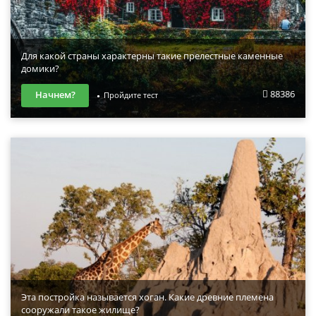
Для какой страны характерны такие прелестные каменные
домики?
88386
Начнем?
Пройдите тест
Эта постройка называется хоган. Какие древние племена
сооружали такое жилище?