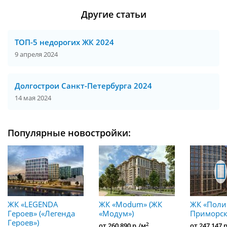
Другие статьи
ТОП-5 недорогих ЖК 2024
9 апреля 2024
Долгострои Санкт-Петербурга 2024
14 мая 2024
Популярные новостройки:
ЖК «LEGENDA
ЖК «Modum» (ЖК
ЖК «Поли
Героев» («Легенда
«Модум»)
Приморс
Героев»)
2
от 260 890 р./м
от 247 147 