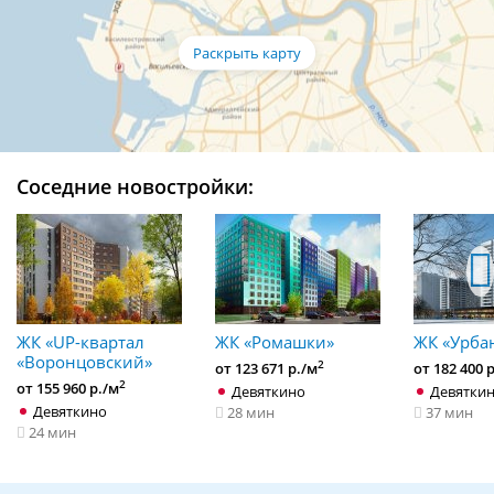
Соседние новостройки:
ЖК «UP-квартал
ЖК «Ромашки»
ЖК «Урба
«Воронцовский»
2
от 123 671 р./м
от 182 400 
2
от 155 960 р./м
Девяткино
Девятки
Девяткино
28 мин
37 мин
24 мин