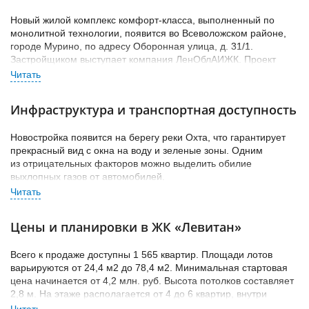
Новый жилой комплекс комфорт-класса, выполненный по
монолитной технологии, появится во Всеволожском районе,
городе Мурино, по адресу Оборонная улица, д. 31/1.
Застройщиком выступает компания ЛенОблАИЖК. Проект
состоит из одного корпуса, поделенного на 12 секций и
высотой 12 этажей.
Инфраструктура и транспортная доступность
Срок сдачи дома назначен на 2 квартал 2025 года.
Новостройка появится на берегу реки Охта, что гарантирует
прекрасный вид с окна на воду и зеленые зоны.
Одним
из отрицательных факторов можно выделить обилие
выхлопных газов от автомобилей.
За 20 минут спокойным шагом можно добраться до станции
метро «Девяткино», здесь же находится одноимённая
Цены и планировки в ЖК «Левитан»
железнодорожная станция.
В утренние и вечерние часы на
дорогах наблюдается интенсивное движение, что затрудняет
передвижение для пешеходов и автомобилистов. На машине
Всего к продаже доступны 1 565 квартир. Площади лотов
можно добраться до горнолыжных курортов «Охта-Парк» и
варьируются от 24,4 м2 до 78,4 м2. Минимальная стартовая
«Северный склон». Выезд на КАД находится в 3 километрах от
цена начинается от 4,2 млн. руб. Высота потолков составляет
новостройки.
2,8 м. На этаже располагается от 4 до 6 квартир, внутри
каждой имеется просторный балкон или лоджия с