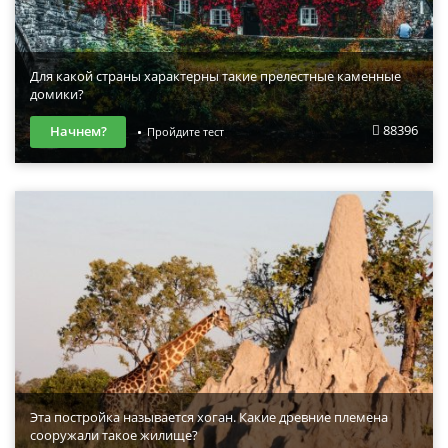
Для какой страны характерны такие прелестные каменные
домики?
88396
Начнем?
Пройдите тест
Эта постройка называется хоган. Какие древние племена
сооружали такое жилище?