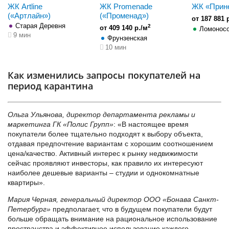
ЖК Artline
ЖК Promenade
ЖК «Прин
(«Артлайн»)
(«Променад»)
от 187 881 
Старая Деревня
2
от 409 140 р./м
Ломоносо
9 мин
Фрунзенская
10 мин
Как изменились запросы покупателей на
период карантина
Ольга Ульянова, директор департамента рекламы и
маркетинга ГК «Полис Групп»
: «В настоящее время
покупатели более тщательно подходят к выбору объекта,
отдавая предпочтение вариантам с хорошим соотношением
цена/качество. Активный интерес к рынку недвижимости
сейчас проявляют инвесторы, как правило их интересуют
наиболее дешевые варианты – студии и однокомнатные
квартиры».
Мария Черная, генеральный директор ООО «Бонава Санкт-
Петербург»
предполагает, что в будущем покупатели будут
больше обращать внимание на рациональное использование
пространства и эффективное использование каждого