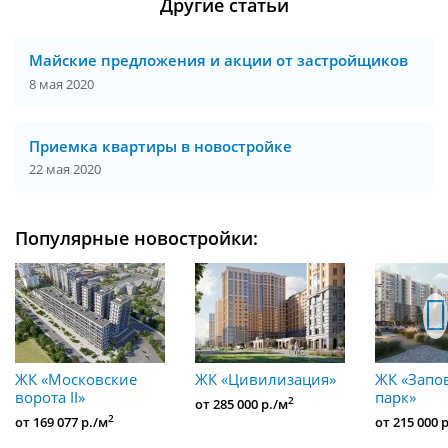
Другие статьи
Майские предложения и акции от застройщиков
8 мая 2020
Приемка квартиры в новостройке
22 мая 2020
Популярные новостройки:
ЖК «Московские
ЖК «Цивилизация»
ЖК «Запо
ворота II»
парк»
2
от 285 000 р./м
2
от 169 077 р./м
от 215 000 