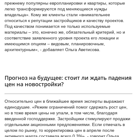
прежнему популярны европланировки и квартиры, которые
легко трансформируются под меняющиеся нужды
владельца». Кому же клиенты стали «внимательнее
относиться к
репутации застройщиков
и качеству проектов.
Под качеством понимается не только используемые
материалы – это, конечно же, обязательный критерий, но и
соответствие заявленного уровня проекта его локации и
имеющимся опциям – видовым, планировочным,
архитектурным», - добавляет Ольга Аветисова.
Прогноз на будущее: стоит ли ждать падения
цен на новостройки?
Относительно цен в ближайшее время эксперты выражают
единодушие. «Режим ограничений помог сдержать рост цен,
но в тоже время цены не упали, в том числе, благодаря
введенной господдержке. Застройщики стимулируют продажи
отдельными акционными предложениями. Если отмечать в
целом по рынку, то корректировка цен в апреле после
активного марта составила всего 0,3%», - говорит
Ольга