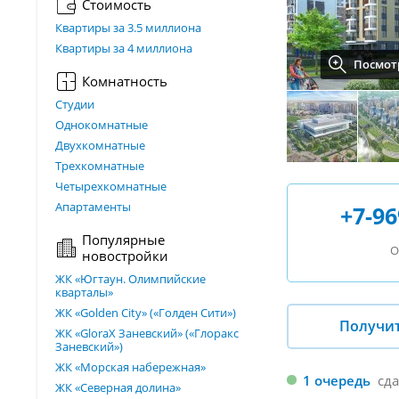
Стоимость
Квартиры за 3.5 миллиона
Квартиры за 4 миллиона
Посмотр
Комнатность
Студии
Однокомнатные
Двухкомнатные
Трехкомнатные
Четырехкомнатные
Апартаменты
+7-96
Популярные
О
новостройки
ЖК «Югтаун. Олимпийские
кварталы»
ЖК «Golden City» («Голден Сити»)
Получи
ЖК «GloraX Заневский»​ («Глоракс
Заневский»)
ЖК «Морская набережная»
1 очередь
сд
ЖК «Северная долина»