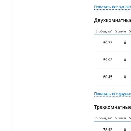
Показать все
однок
Двухкомнатны
S общ, м²
S жил
59.33
0
59.92
0
60.45
0
Показать все
двухк
Трехкомнатные
S общ, м²
S жил
78.42
0