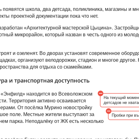
ь появятся школа, два детсада, поликлиника, магазины и мн
кты проектной документации пока что нет.
азработан «Архитектурной мастерской Цыцина». Застройщи
тный микрорайон, который назван в честь одного из моло
троят и озеленят. Во дворах установят современное оборуд
адках, организуют велодорожки, стадион и многое другое.
пространства для отдыха со скамейками.
ра и транспортная доступность
 «Энфилд» находится во Всеволожском
На текущий момен
ти. Территория активно осваивается
детсадов не хвата
ерами. От посёлка Мурино новостройку
шое поле. Местные жители выступают за
Пробки при въ
нем парка. Неподалёку от ЖК есть несколько