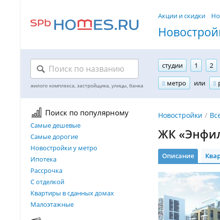
Акции и скидки
Но
Новостройк
студии
1
2
метро
или
Поиск по популярному
Новостройки
Вс
Самые дешевые
ЖК «Энфи
Самые дорогие
Новостройки у метро
Описание
Ква
Ипотека
Рассрочка
С отделкой
Квартиры в сданных домах
Малоэтажные