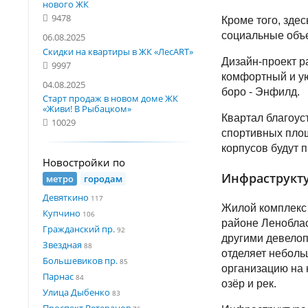
нового ЖК
9478
Кроме того, здес
социальные объе
06.08.2025
Скидки на квартиры в ЖК «ЛесART»
Дизайн-проект р
9997
комфортный и ую
04.08.2025
боро - Энфилд.
Старт продаж в новом доме ЖК
«Живи! В Рыбацком»
Квартал благоус
10029
спортивных площ
корпусов будут 
Новостройки по
Инфраструкту
метро
городам
Девяткино
117
Жилой комплекс
Купчино
106
районе Леноблас
Гражданский пр.
92
другими девелоп
Звездная
88
отделяет неболь
Большевиков пр.
85
организацию на 
Парнас
84
озёр и рек.
Улица Дыбенко
83
Проспект Ветеранов