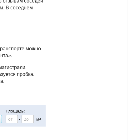
По отзывам соседей
м. В соседнем
 транспорте можно
ента».
магистрали.
зуется пробка.
а.
Площадь:
-
м²