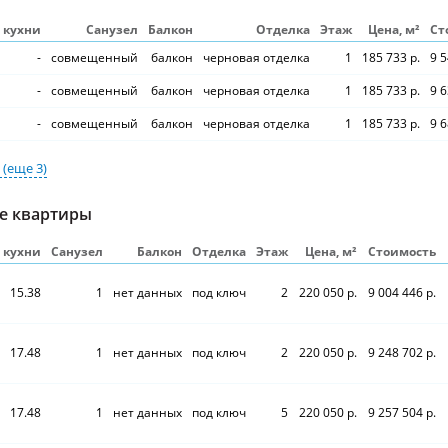
S кухни
Санузел
Балкон
Отделка
Этаж
Цена, м²
Ст
-
совмещенный
балкон
черновая отделка
1
185 733 р.
9 5
-
совмещенный
балкон
черновая отделка
1
185 733 р.
9 6
-
совмещенный
балкон
черновая отделка
1
185 733 р.
9 6
и
(еще 3)
е квартиры
S кухни
Санузел
Балкон
Отделка
Этаж
Цена, м²
Стоимость
15.38
1
нет данных
под ключ
2
220 050 р.
9 004 446 р.
17.48
1
нет данных
под ключ
2
220 050 р.
9 248 702 р.
17.48
1
нет данных
под ключ
5
220 050 р.
9 257 504 р.