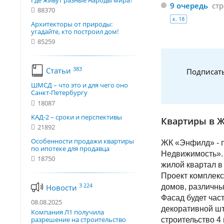
Где живут разные народы мира?
9 очередь
стр
88370
к. 18
Архитекторы от природы:
угадайте, кто построил дом!
85259
383
Статьи
Подписать
ШМСД – что это и для чего оно
Санкт-Петербургу
18087
КАД-2 – сроки и перспективы
Квартиры в 
21892
Особенности продажи квартиры
ЖК «Энфилд» - п
по ипотеке для продавца
Недвижимость». 
18750
жилой квартал в
Проект комплекс
3 224
домов, различны
Новости
Фасад будет час
08.08.2025
декоративной шт
Компания Л1 получила
разрешение на строительство
строительство 4