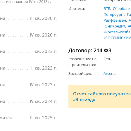
з, изначально IV кв. 2018 г.
Ипотека:
ВТБ
Сбербанк
Петербург"
Г
ана
III кв. 2020 г.
Райффайзен
А
ЮниКредит
А
«Россельхозба
ана
IV кв. 2020 г.
«РОССИЙСКИЙ
Договор: 214 ФЗ
ана
I кв. 2023 г.
Разрешение на
Есть
строительство:
ана
II кв. 2023 г.
Застройщик:
Arsenal
ана
IV кв. 2023 г.
Отчет тайного покупате
«Энфилд»
ана
IV кв. 2024 г.
оится
III кв. 2025 г.