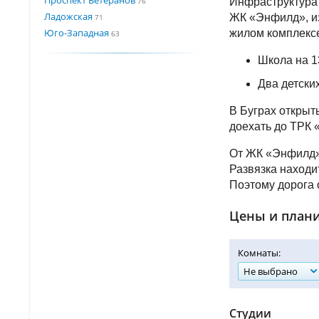
76
Инфраструктура 
Ладожская
ЖК «Энфилд», из
71
Юго-Западная
жилом комплекс
63
Школа на 1
Два детски
В Буграх открыт
доехать до ТРК 
От ЖК «Энфилд» 
Развязка находи
Поэтому дорога 
Цены и план
Комнаты:
Не выбрано
Студии