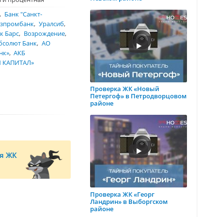
Банк "Санкт-
азпромбанк
Уралсиб
к Барс
Возрождение
бсолют Банк
АО
нк»
АКБ
 КАПИТАЛ»
Проверка ЖК «Новый
Петергоф» в Петродворцовом
районе
ля ЖК
Проверка ЖК «Георг
Ландрин» в Выборгском
районе