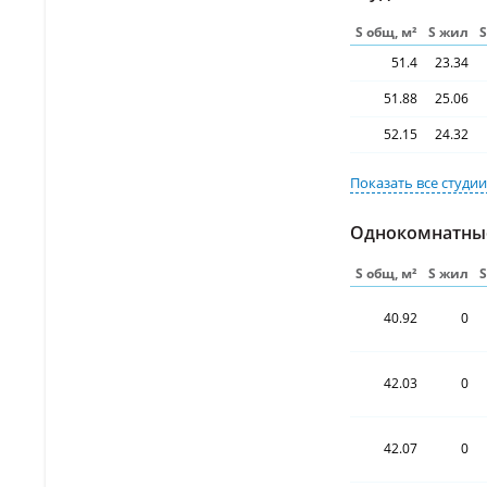
S общ, м²
S жил
51.4
23.34
51.88
25.06
52.15
24.32
Показать все
студи
Однокомнатны
S общ, м²
S жил
40.92
0
42.03
0
42.07
0