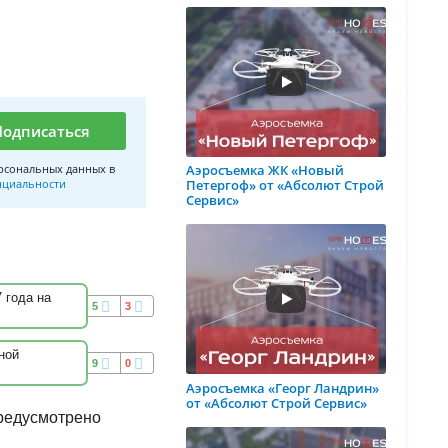
Подписаться
рсональных данных в
Аэросъемка ЖК «Новый
нциальности
Петергоф» от «Абсолют Строй
Сервис»
 года на
5
3
ной
9
0
Аэросъемка «Георг Ландрин»
от «Абсолют Строй Сервис»
предусмотрено