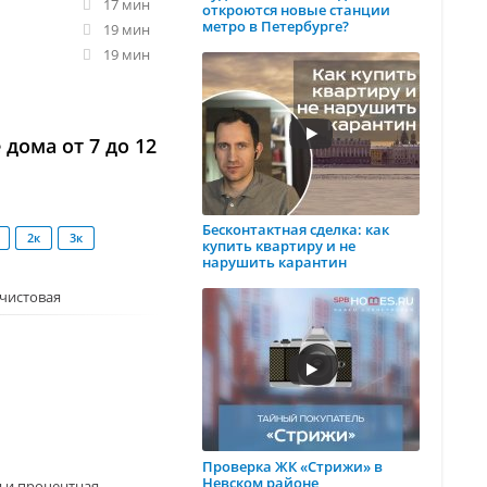
17 мин
откроются новые станции
метро в Петербурге?
19 мин
19 мин
дома от 7 до 12
Бесконтактная сделка: как
2к
3к
купить квартиру и не
нарушить карантин
чистовая
Проверка ЖК «Стрижи» в
Невском районе
 и процентная