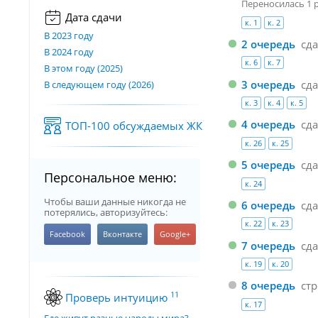
Переносилась 1 ра
Дата сдачи
к. 1
к. 2
В 2023 году
2 очередь
сд
В 2024 году
к. 6
к. 7
В этом году (2025)
3 очередь
сд
В следующем году (2026)
к. 3
к. 4
к. 5
4 очередь
сд
ТОП-100 обсуждаемых ЖК
к. 26
к. 25
5 очередь
сд
Персональное меню:
к. 24
Чтобы ваши данные никогда не
6 очередь
сд
потерялись, авторизуйтесь:
к. 22
к. 23
7 очередь
сд
к. 19
к. 20
8 очередь
стр
11
Проверь интуицию
к. 17