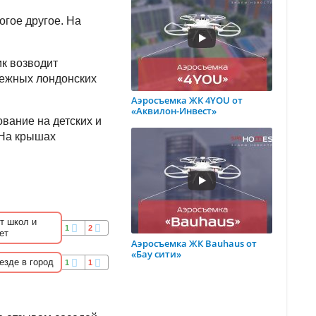
огое другое. На
к возводит
дежных лондонских
Аэросъемка ЖК 4YOU от
«Аквилон-Инвест»
ование на детских и
 На крышах
т школ и
1
2
ет
Аэросъемка ЖК Bauhaus от
«Бау сити»
езде в город
1
1