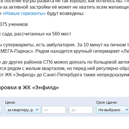
в посёлке Бугры развита не так хорошо, как хотелось бы. 
-за активной застройки её может не хватить всем желающи
е
«Новые горизонты»
будут возведены:
375 учеников
х сада, рассчитанных на 560 мест
ы супермаркеты, есть амбулатория. За 10 минут на личном
«МЕГА-Парнас». Рядом находится крупный гипермаркет «Л
до других районов СПб можно доехать по Кольцевой авто
тся рядом с жилым кварталом, но перед ней регулярно обра
от ЖК «Энфилд» до Санкт-Петербурга также непредсказуем
ировки в ЖК «Энфилд»
Цена:
Срок сдачи:
за квартиру, р.
-
Не выбрано