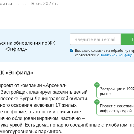
оится
IV кв. 2027 г.
ся на обновления по ЖК
«Энфилд»
Выражаю согласие на обработку пе
соответствии с
Политикой конфиде
ЖК «Энфилд»
роект от компании «Арсенал-
Застройщик с 1997
Застройщик планирует заселить целый
рынке
 посёлке Бугры Ленинградской области.
ного освоения включает 17 жилых
Проект с собствен
инфраструктурой
е по форме, этажности и стилистике.
тично облицован кирпичом, частично –
укатуркой. Есть дома, попарно соединённые стилобатом, 
 многоуровневых паркингов.