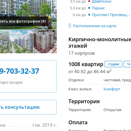
3.5 км
Девяткино
5.3 км
Парнас
6 км
Проспект Просвещения
еть все фотографии (8)
Расположение на карте
Кирпично-монолитные 
этажей
17 корпусов
1008 квартир
студии
1к
9-703-32-37
2
от 40.92 до 86.44 м
Отделка:
чистовая
,
пред
тдел продаж
Класс жилья:
Комфорт
Территория
ть консультацию
Территория:
Открытая
Оплата
ана
I кв. 2019 г.
Рассрочка:
беспроцентная