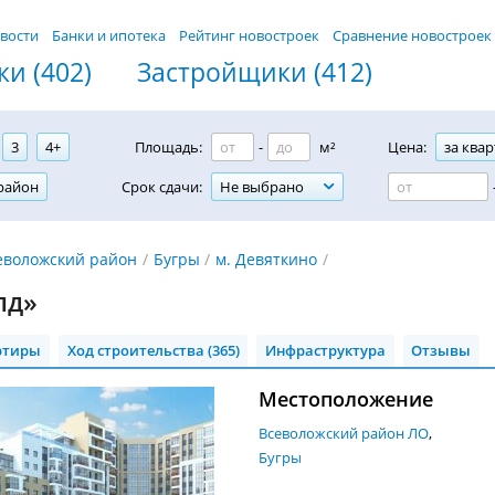
вости
Банки и ипотека
Рейтинг новостроек
Сравнение новостроек
и (402)
Застройщики (412)
3
4+
Площадь:
-
м²
Цена:
за квар
район
Срок сдачи:
Не выбрано
еволожский район
Бугры
м. Девяткино
лд»
ртиры
Ход строительства (365)
Инфраструктура
Отзывы
Местоположение
Всеволожский район ЛО
Бугры