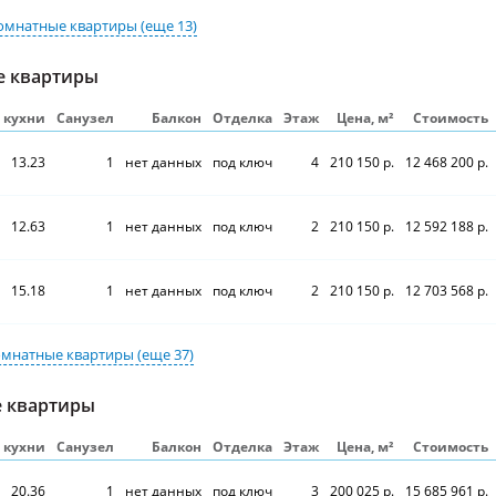
омнатные квартиры
(еще 13)
е квартиры
S кухни
Санузел
Балкон
Отделка
Этаж
Цена, м²
Стоимость
13.23
1
нет данных
под ключ
4
210 150 р.
12 468 200 р.
12.63
1
нет данных
под ключ
2
210 150 р.
12 592 188 р.
15.18
1
нет данных
под ключ
2
210 150 р.
12 703 568 р.
омнатные квартиры
(еще 37)
 квартиры
S кухни
Санузел
Балкон
Отделка
Этаж
Цена, м²
Стоимость
20.36
1
нет данных
под ключ
3
200 025 р.
15 685 961 р.