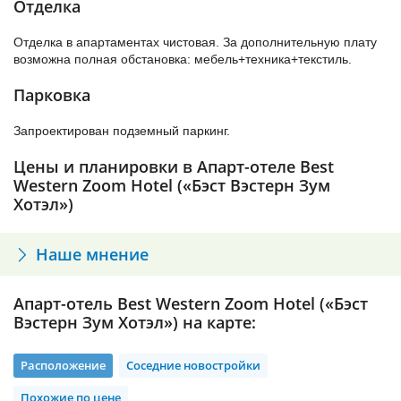
Отделка
В центр СПб из апарт-отеля «Бэст Вэстерн Зум Хотэл» дорога
займет примерно 15-20 мин без учета пробок. В аэропорт
Отделка в апартаментах чистовая. За дополнительную плату
«Пулково» по ЗСД время в пути составит от 36 мин. В
возможна полная обстановка: мебель+техника+текстиль.
Приморском районе образуются пробки в вечерние и
утренние часы.
Парковка
Застройка будет вестись на промышленных территориях: на
Запроектирован подземный паркинг.
март 2019 года там еще работают компании по производству
оборудования.
Цены и планировки в Апарт-отеле Best
Western Zoom Hotel («Бэст Вэстерн Зум
Хотэл»)
Наше мнение
Апарт-отель Best Western Zoom Hotel («Бэст
Вэстерн Зум Хотэл») на карте:
Расположение
Соседние новостройки
Похожие по цене