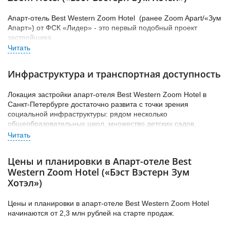
Апарт-отель Best Western Zoom Hotel (ранее Zoom Apart/«Зум
Апарт») от ФСК «Лидер» - это первый подобный проект
застройщика.
В конце 2018 года компания приобрела в собственность
земельный участок в 3 га у «Апарт-Престиж» и «Юнион
Инфраструктура и транспортная доступность
Апарт». Разрешение на строительство уже выдано
Госстройнадзором. Начало строительных работ
запланировано во 2-ом квартале 2019 года.
Локация застройки апарт-отеля Best Western Zoom Hotel в
Санкт-Петербурге достаточно развита с точки зрения
Проект подразумевает возведение 2 корпусов на 1800 юнитов.
социальной инфраструктуры: рядом несколько
Подробности концепции пока не раскрываются.
общеобразовательных школ, множество детских садов,
городская поликлиника №49.
Коммерческий сервис не ограничивается супермаркетами и
Цены и планировки в Апарт-отеле Best
частными продуктовыми магазинами: в пешей доступности
салоны красоты, кафе и рестораны, в 20 мин ходьбы есть
Western Zoom Hotel («Бэст Вэстерн Зум
престижный фитнес-клуб.
Хотэл»)
Расположение апарт-отеля будет удобно как пешеходам, так и
Цены и планировки в апарт-отеле Best Western Zoom Hotel
автомобилистам. В 10 мин ходьбы станция метро «Черная
начинаются от 2,3 млн рублей на старте продаж.
речка», рядом ж/д станция «Новая деревня» (отсюда легко
добраться до «Лахта Центра»).