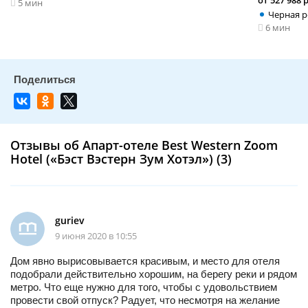
от 527 988 
5 мин
Черная р
6 мин
Отзывы об Апарт-отеле Best Western Zoom
Hotel («Бэст Вэстерн Зум Хотэл») (3)
guriev
9 июня 2020 в 10:55
Дом явно вырисовывается красивым, и место для отеля
подобрали действительно хорошим, на берегу реки и рядом
метро. Что еще нужно для того, чтобы с удовольствием
провести свой отпуск? Радует, что несмотря на желание