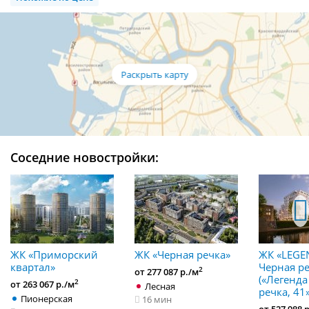
Соседние новостройки:
ЖК «Приморский
ЖК «Черная речка»
ЖК «LEGE
квартал»
Черная ре
2
от 277 087 р./м
(«Легенда
2
от 263 067 р./м
Лесная
речка, 41»
Пионерская
16 мин