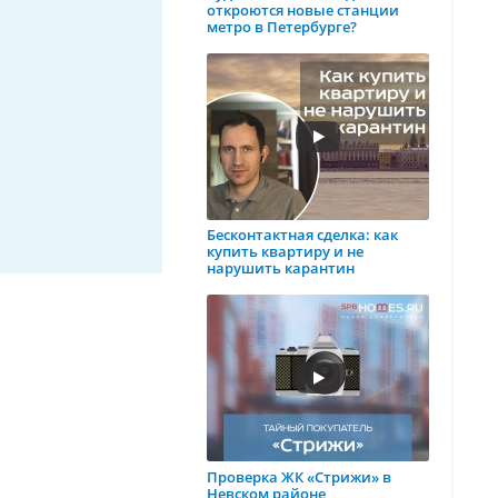
откроются новые станции
метро в Петербурге?
Бесконтактная сделка: как
купить квартиру и не
нарушить карантин
Проверка ЖК «Стрижи» в
Невском районе