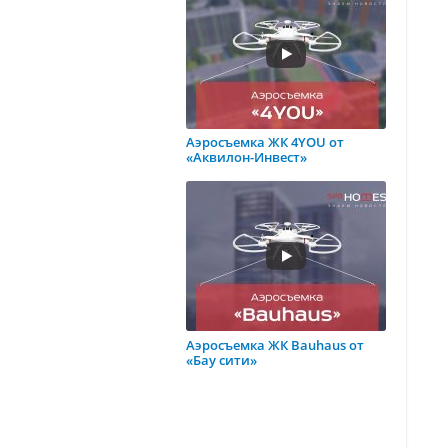
Аэросъемка ЖК 4YOU от
«Аквилон-Инвест»
Аэросъемка ЖК Bauhaus от
«Бау сити»