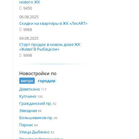
нового ЖК
9450
06.08.2025
Скидки на квартиры в ЖК «ЛесART»
9968
04.08.2025
Старт продаж в новом доме ЖК
«Живи! В Рыбацком»
9998
Новостройки по
метро
городам
Девяткино
117
Купчино
106
Гражданский пр.
92
Звездная
88
Большевиков пр.
85
Парнас
84
Улица Дыбенко
83
Проспект Ветеранов