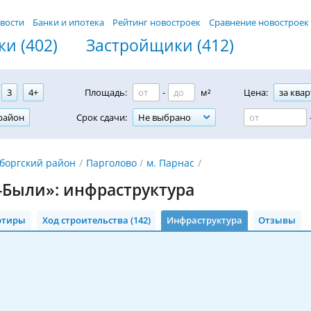
вости
Банки и ипотека
Рейтинг новостроек
Сравнение новостроек
и (402)
Застройщики (412)
3
4+
Площадь:
-
м²
Цена:
за квар
район
Срок сдачи:
Не выбрано
боргский район
Парголово
м. Парнас
Были»: инфраструктура
ртиры
Ход строительства (142)
Инфраструктура
Отзывы