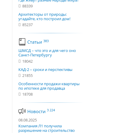
Где живут разные народы мира?
88339
Архитекторы от природы:
угадайте, кто построил дом!
85237
383
Статьи
ШМСД – что это и для чего оно
Санкт-Петербургу
18042
КАД-2 – сроки и перспективы
21855
Особенности продажи квартиры
по ипотеке для продавца
18708
3 224
Новости
08.08.2025
Компания Л1 получила
разрешение на строительство