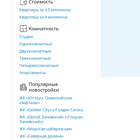
Стоимость
Квартиры за 3.5 миллиона
Квартиры за 4 миллиона
Комнатность
Студии
Однокомнатные
Двухкомнатные
Трехкомнатные
Четырехкомнатные
Апартаменты
Популярные
новостройки
ЖК «Югтаун. Олимпийские
кварталы»
ЖК «Golden City» («Голден Сити»)
ЖК «GloraX Заневский»​ («Глоракс
Заневский»)
ЖК «Морская набережная»
ЖК «Северная долина»