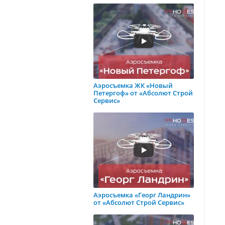
Аэросъемка ЖК «Новый
Петергоф» от «Абсолют Строй
Сервис»
Аэросъемка «Георг Ландрин»
от «Абсолют Строй Сервис»