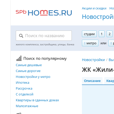
Акции и скидки
Но
Новостройк
студии
1
2
метро
или
Поиск по популярному
Новостройки
Вы
Самые дешевые
ЖК «Жили-
Самые дорогие
Новостройки у метро
Описание
Ква
Ипотека
Рассрочка
С отделкой
Квартиры в сданных домах
Малоэтажные