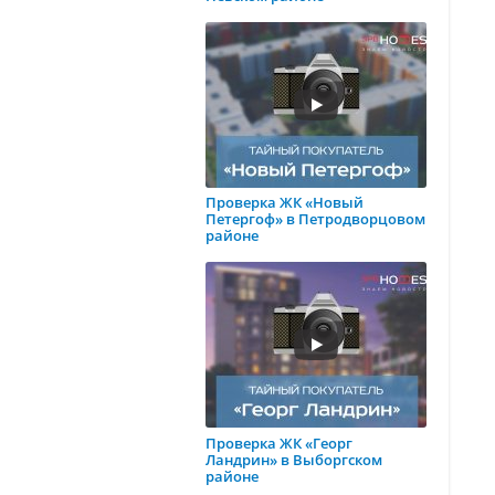
Проверка ЖК «Новый
Петергоф» в Петродворцовом
районе
Проверка ЖК «Георг
Ландрин» в Выборгском
районе