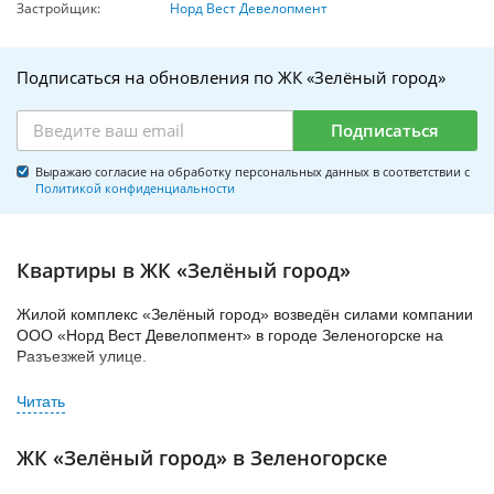
Застройщик:
Норд Вест Девелопмент
Подписаться на обновления по ЖК «Зелёный город»
Подписаться
Выражаю согласие на обработку персональных данных в соответствии с
Политикой конфиденциальности
Квартиры в ЖК «Зелёный город»
Жилой комплекс «Зелёный город» возведён силами компании
ООО «Норд Вест Девелопмент» в городе Зеленогорске на
Разъезжей улице.
Двухсекционный монолитный дом выполнен в классическом
стиле и имеет в высоту 9 этажей. Светло-серый фасад и
остеклённые лоджии придают дому изысканный внешний вид.
ЖК «Зелёный город» в Зеленогорске
Кроме того, двор будет буквально утоплен в зелени. На
территории «Зелёного города» застройщик установит детскую