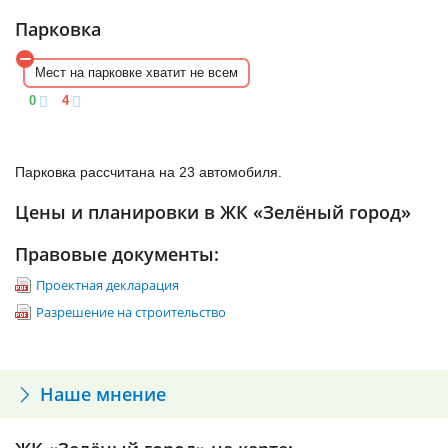
расположена в 15 минутах ходьбы. Ближайшей станцией
балконы и лоджии.
Парковка
метро является «Старая Деревня», до которой можно доехать
по Приморскому шоссе. Расстояние составляет около 50 км.
Мест на парковке хватит не всем
0
4
Парковка рассчитана на 23 автомобиля.
Цены и планировки в ЖК «Зелёный город»
Правовые документы:
Проектная декларация
Разрешение на строительство
Наше мнение