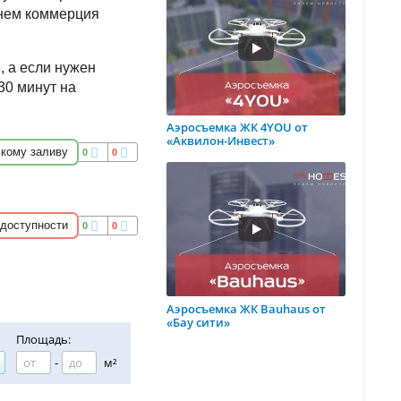
енем коммерция
, а если нужен
30 минут на
Аэросъемка ЖК 4YOU от
«Аквилон-Инвест»
скому заливу
0
0
 доступности
0
0
Аэросъемка ЖК Bauhaus от
«Бау сити»
Площадь:
-
м²