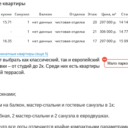
е квартиры
S кухни
Санузел
Балкон
Отделка
Этаж
Цена, м²
Сто
15.71
1
нет данных
чистовая отделка
20
297 000 р.
14 14
-
1
нет данных
чистовая отделка
21
306 000 р.
14 77
16.35
1
нет данных
чистовая отделка
17
297 000 р.
15 09
омнатные квартиры
(еще 5)
т выбрать как классический, так и европейский
Мало парко
ки – от студий до 2к. Среди них есть квартиры
й террасой.
 окнами;
м на балкон, мастер-спальни и гостевые санузлы в 1к;
обная, 2 мастер-спальни и 2 санузла в евродвушках.
 что все лоты отличаются крайне компактными параметрам