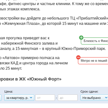
афе, фитнес-центры и частные клиники. К тому же со врем
вых этажах комплекса.
новостройки вы дойдете до небольшого ТЦ «Прибалтийский»
то «Жемчужная Плаза», до которой 15 минут на машине или 
ая прогулка приведет вас к
Близость к Фин
 набережной Финского залива и
аналу, а 15-минутная – в крупный Южно-Приморский парк.
о «Автово» примерно полчаса на
Метро не в пешей
звязки КАД и центра города на личном
ло 25 минут.
ировки в ЖК «Южный Форт»
Цена:
Срок сдачи:
за квартиру, р.
-
Не выбрано