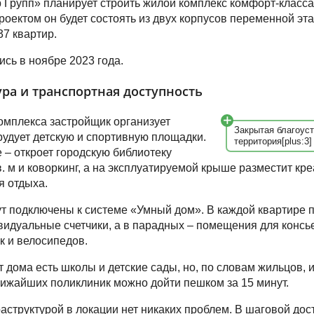
 Групп» планирует строить жилой комплекс комфорт-класс
роектом он будет состоять из двух корпусов переменной эта
37 квартир.
сь в ноябре 2023 года.
ра и транспортная доступность
омплекса застройщик организует
Закрытая благоус
удует детскую и спортивную площадки.
территория[plus:3]
 – откроет городскую библиотеку
. м и коворкинг, а на эксплуатируемой крыше разместит кр
я отдыха.
ут подключены к системе «Умный дом». В каждой квартире п
идуальные счетчики, а в парадных – помещения для консье
к и велосипедов.
т дома есть школы и детские сады, но, по словам жильцов, 
ближайших поликлиник можно дойти пешком за 15 минут.
аструктурой в локации нет никаких проблем. В шаговой дос