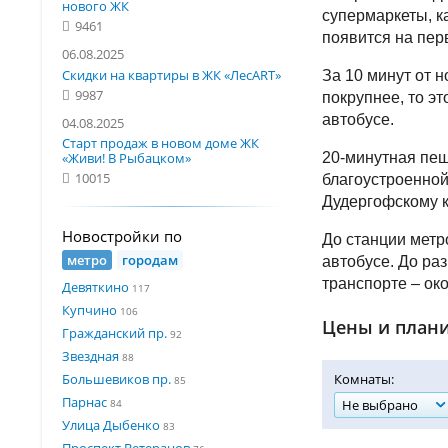
нового ЖК
супермаркеты, к
9461
появится на пер
06.08.2025
Скидки на квартиры в ЖК «ЛесART»
За 10 минут от 
9987
покрупнее, то э
автобусе.
04.08.2025
Старт продаж в новом доме ЖК
«Живи! В Рыбацком»
20-минутная пеш
10015
благоустроенной
Дудергофскому к
Новостройки по
До станции метр
метро
городам
автобусе. До ра
транспорте – око
Девяткино
117
Купчино
106
Цены и план
Гражданский пр.
92
Звездная
88
Большевиков пр.
Комнаты:
85
Парнас
84
Не выбрано
Улица Дыбенко
83
Проспект Ветеранов