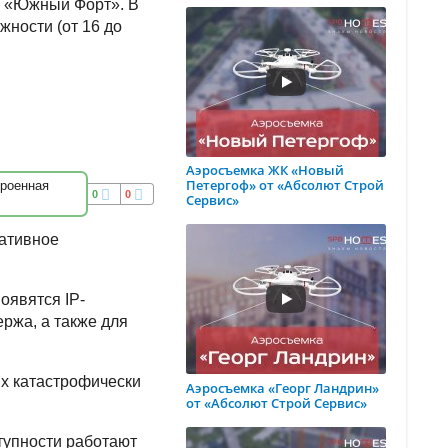
а «Южный Форт». В
жности (от 16 до
Аэросъемка ЖК «Новый
Петергоф» от «Абсолют Строй
троенная
0
0
Сервис»
еативное
оявятся IP-
ржа, а также для
их катастрофически
Аэросъемка «Георг Ландрин»
от «Абсолют Строй Сервис»
тупности работают