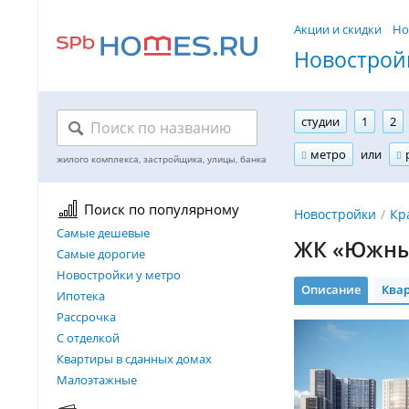
Акции и скидки
Но
Новостройк
студии
1
2
метро
или
Поиск по популярному
Новостройки
Кр
Самые дешевые
ЖК «Южны
Самые дорогие
Новостройки у метро
Описание
Ква
Ипотека
Рассрочка
С отделкой
Квартиры в сданных домах
Малоэтажные