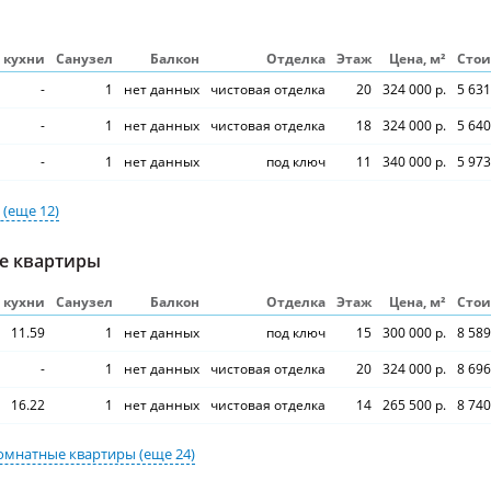
S кухни
Санузел
Балкон
Отделка
Этаж
Цена, м²
Стои
-
1
нет данных
чистовая отделка
20
324 000 р.
5 631
-
1
нет данных
чистовая отделка
18
324 000 р.
5 640
-
1
нет данных
под ключ
11
340 000 р.
5 973
и
(еще 12)
е квартиры
S кухни
Санузел
Балкон
Отделка
Этаж
Цена, м²
Стои
11.59
1
нет данных
под ключ
15
300 000 р.
8 589
-
1
нет данных
чистовая отделка
20
324 000 р.
8 696
16.22
1
нет данных
чистовая отделка
14
265 500 р.
8 740
омнатные квартиры
(еще 24)