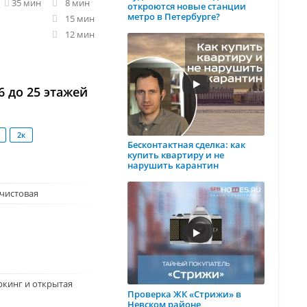
35 мин
8 мин
откроются новые станции
метро в Петербурге?
15 мин
12 мин
 до 25 этажей
2к
Бесконтактная сделка: как
купить квартиру и не
нарушить карантин
чистовая
кинг и открытая
Проверка ЖК «Стрижи» в
Невском районе