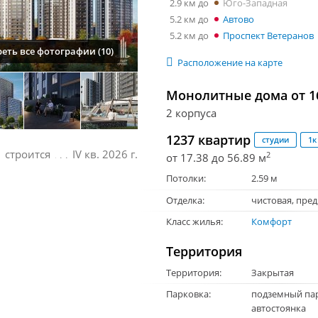
2.9 км
Юго-Западная
5.2 км
Автово
5.2 км
Проспект Ветеранов
еть все фотографии (10)
Расположение на карте
Монолитные дома от 16
2 корпуса
1237 квартир
студии
1к
строится
IV кв. 2026 г.
2
от 17.38 до 56.89 м
Потолки:
2.59 м
Отделка:
чистовая
,
пред
Класс жилья:
Комфорт
Территория
Территория:
Закрытая
Парковка:
подземный пар
автостоянка