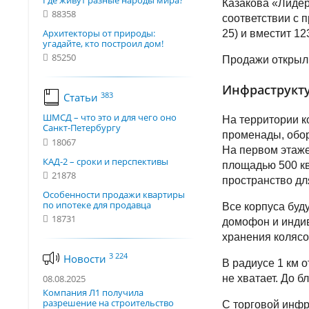
Где живут разные народы мира?
Казакова «Лидер
88358
соответствии с п
Архитекторы от природы:
25) и вместит 12
угадайте, кто построил дом!
85250
Продажи открыли
Инфраструкту
383
Статьи
ШМСД – что это и для чего оно
На территории к
Санкт-Петербургу
променады, обор
18067
На первом этаже
КАД-2 – сроки и перспективы
площадью 500 кв
21878
пространство дл
Особенности продажи квартиры
по ипотеке для продавца
Все корпуса буд
18731
домофон и индив
хранения колясо
3 224
Новости
В радиусе 1 км о
08.08.2025
не хватает. До 
Компания Л1 получила
разрешение на строительство
С торговой инфр