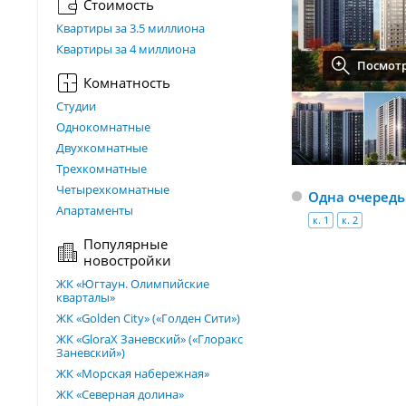
Стоимость
Квартиры за 3.5 миллиона
Квартиры за 4 миллиона
Посмотр
Комнатность
Студии
Однокомнатные
Двухкомнатные
Трехкомнатные
Четырехкомнатные
Одна очередь
Апартаменты
к. 1
к. 2
Популярные
новостройки
ЖК «Югтаун. Олимпийские
кварталы»
ЖК «Golden City» («Голден Сити»)
ЖК «GloraX Заневский»​ («Глоракс
Заневский»)
ЖК «Морская набережная»
ЖК «Северная долина»