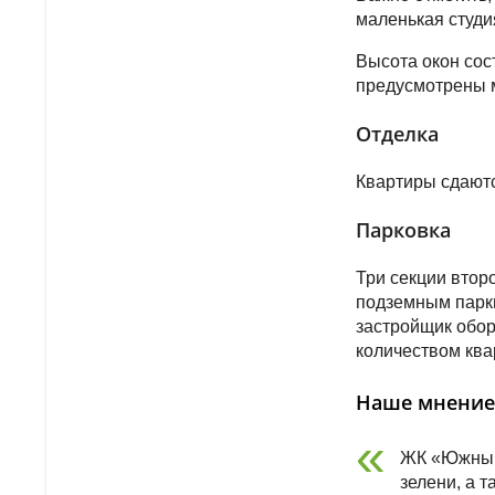
маленькая студия
Высота окон сос
предусмотрены м
Отделка
Квартиры сдаютс
Парковка
Три секции втор
подземным парки
застройщик обор
количеством ква
Наше мнение
ЖК «Южный 
зелени, а 