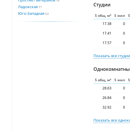
76
Студии
Ладожская
71
Юго-Западная
63
S общ, м²
S жил
17.38
0
17.41
0
17.57
0
Показать все
студи
Однокомнатны
S общ, м²
S жил
28.63
0
26.84
0
32.92
0
Показать все
однок