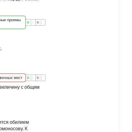
ные проемы
0
0
.
вочных мест
0
0
 величину с общим
ится обилием
омоносову. К