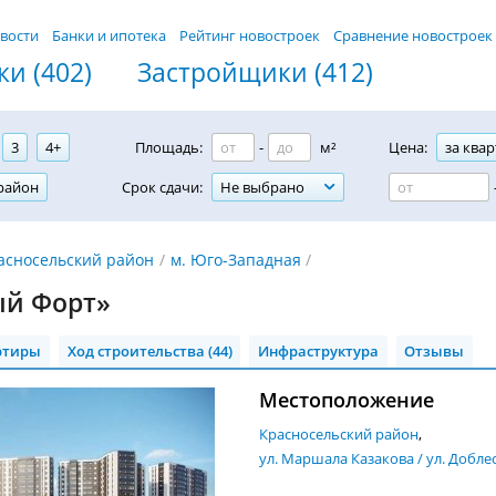
вости
Банки и ипотека
Рейтинг новостроек
Сравнение новостроек
и (402)
Застройщики (412)
3
4+
Площадь:
-
м²
Цена:
за квар
район
Срок сдачи:
Не выбрано
асносельский район
м. Юго-Западная
й Форт»
ртиры
Ход строительства (44)
Инфраструктура
Отзывы
Местоположение
Красносельский район
ул. Маршала Казакова / ул. Добле