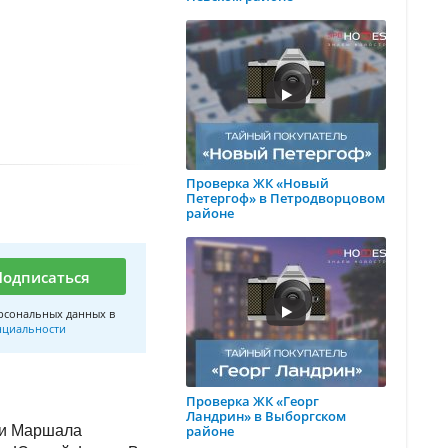
Проверка ЖК «Новый
Петергоф» в Петродворцовом
районе
Подписаться
рсональных данных в
нциальности
Проверка ЖК «Георг
Ландрин» в Выборгском
районе
 и Маршала