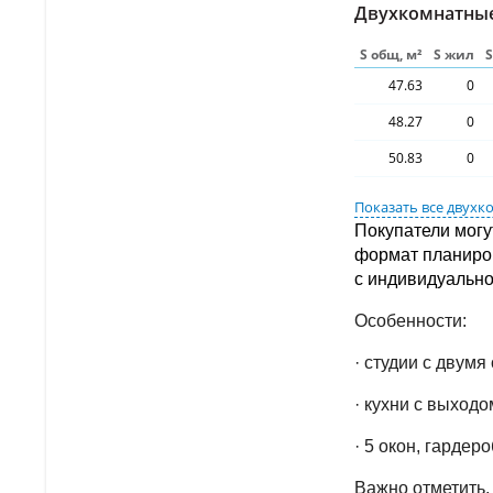
Двухкомнатны
S общ, м²
S жил
47.63
0
48.27
0
50.83
0
Показать все
двухк
Покупатели могу
формат планиров
с индивидуально
Особенности:
· студии с двумя
· кухни с выходо
· 5 окон, гардер
Важно отметить,