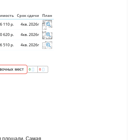
имость
Срок сдачи
План
6 110 р.
4кв. 2026г
0 620 р.
4кв. 2026г
6 510 р.
4кв. 2026г
вочных мест
0
0
и площади. Самая