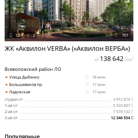
12
2
701
ЖК «Аквилон VERBA» («Аквилон ВЕРБА»)
138 642
2
от
/м
Всеволожский район ЛО
Улица Дыбенко
18 мин
Большевиков пр.
17 мин
Ладожская
17 мин
студии от
3 912 874
1-ая от
5 533 807
2-ая от
7 579 132
3-ая от
12 346 554
Популярные