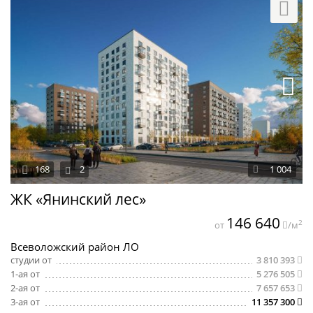
168
2
1 004
ЖК «Янинский лес»
146 640
2
от
/м
Всеволожский район ЛО
студии от
3 810 393
1-ая от
5 276 505
2-ая от
7 657 653
3-ая от
11 357 300