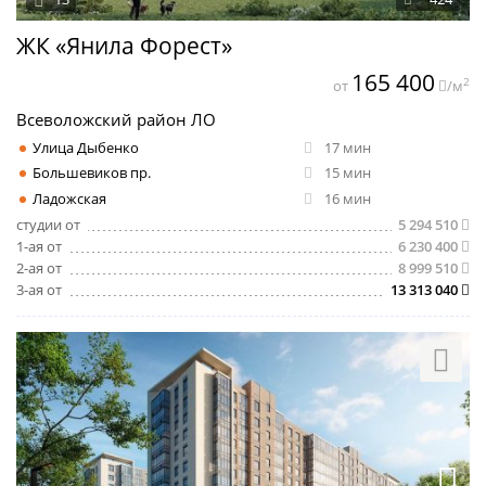
ЖК «Янила Форест»
165 400
2
от
/м
Всеволожский район ЛО
Улица Дыбенко
17 мин
Большевиков пр.
15 мин
Ладожская
16 мин
студии от
5 294 510
1-ая от
6 230 400
2-ая от
8 999 510
3-ая от
13 313 040