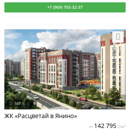
+7 (969) 703-32-37
107
9
911
ЖК «Расцветай в Янино»
142 795
2
от
/м