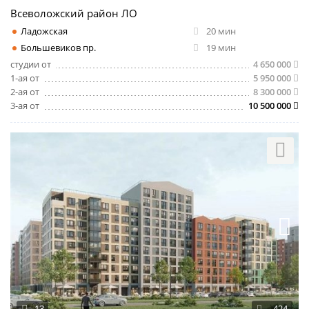
Всеволожский район ЛО
Ладожская
20 мин
Большевиков пр.
19 мин
студии от
4 650 000
1-ая от
5 950 000
2-ая от
8 300 000
3-ая от
10 500 000
13
424