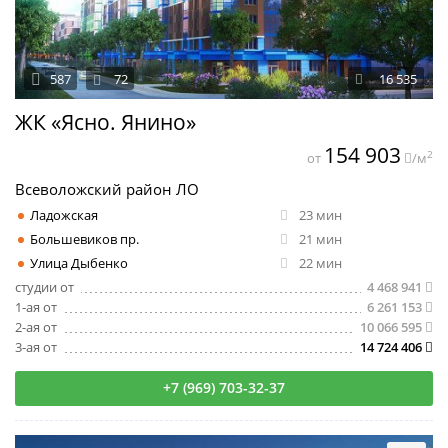
587
72
16 535
ЖК «Ясно. Янино»
154 903
2
от
/м
Всеволожский район ЛО
Ладожская
23 мин
Большевиков пр.
21 мин
Улица Дыбенко
22 мин
студии от
4 468 941
1-ая от
6 261 153
2-ая от
10 066 595
3-ая от
14 724 406
+7 (969) 703-32-37