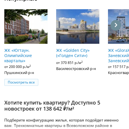
ЖК «Югтаун.
ЖК «Golden City»
ЖК «Glora
Олимпийские
(«Голден Сити»)
Заневский»
кварталы»
Заневский
2
от 370 851 р./м
2
от 200 000 р./м
от 157 517 р
Василеостровский р-н
Пушкинский р-н
Красногвар
Посмотреть все
Хотите купить квартиру? Доступно 5
новостроек от 138 642 ₽/м²
Подберите конфигурацию жилья, которая подойдет именно
вам. Трехкомнатные квартиры в Всеволожском районе в