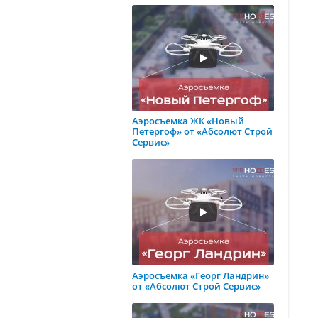
Аэросъемка ЖК «Новый
Петергоф» от «Абсолют Строй
Сервис»
Аэросъемка «Георг Ландрин»
от «Абсолют Строй Сервис»