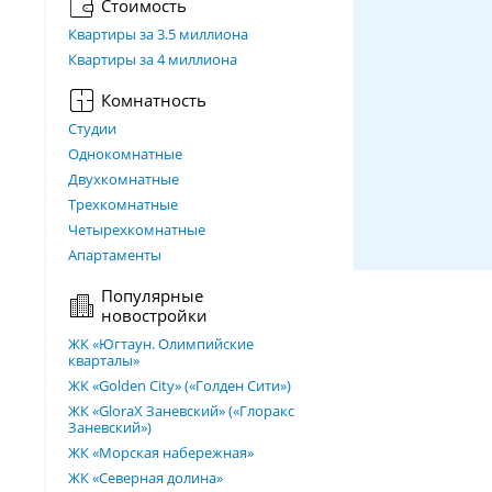
Стоимость
Квартиры за 3.5 миллиона
Квартиры за 4 миллиона
Комнатность
Студии
Однокомнатные
Двухкомнатные
Трехкомнатные
Четырехкомнатные
Апартаменты
Популярные
новостройки
ЖК «Югтаун. Олимпийские
кварталы»
ЖК «Golden City» («Голден Сити»)
ЖК «GloraX Заневский»​ («Глоракс
Заневский»)
ЖК «Морская набережная»
ЖК «Северная долина»