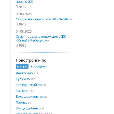
нового ЖК
9429
06.08.2025
Скидки на квартиры в ЖК «ЛесART»
9948
04.08.2025
Старт продаж в новом доме ЖК
«Живи! В Рыбацком»
9986
Новостройки по
метро
городам
Девяткино
117
Купчино
106
Гражданский пр.
92
Звездная
88
Большевиков пр.
85
Парнас
84
Улица Дыбенко
83
Проспект Ветеранов