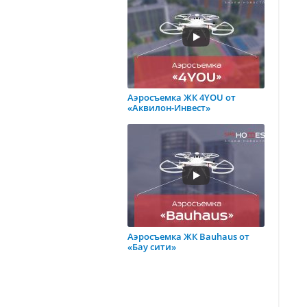
Аэросъемка ЖК 4YOU от
«Аквилон-Инвест»
Аэросъемка ЖК Bauhaus от
«Бау сити»