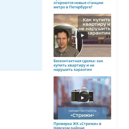
откроются новые станции
метро в Петербурге?
Бесконтактная сделка: как
купить квартиру и не
нарушить карантин
Проверка ЖК «Стрижи» в
Невском районе