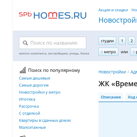
Акции и скидки
Но
Новостройк
студии
1
2
метро
или
Поиск по популярному
Новостройки
Ад
Самые дешевые
ЖК «Време
Самые дорогие
Новостройки у метро
Описание
Ход 
Ипотека
Рассрочка
С отделкой
Квартиры в сданных домах
Малоэтажные