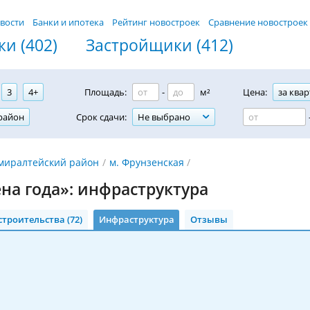
вости
Банки и ипотека
Рейтинг новостроек
Сравнение новостроек
и (402)
Застройщики (412)
3
4+
Площадь:
-
м²
Цена:
за квар
район
Срок сдачи:
Не выбрано
миралтейский район
м. Фрунзенская
на года»: инфраструктура
строительства (72)
Инфраструктура
Отзывы