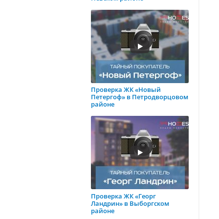
Проверка ЖК «Новый
Петергоф» в Петродворцовом
районе
Проверка ЖК «Георг
Ландрин» в Выборгском
районе