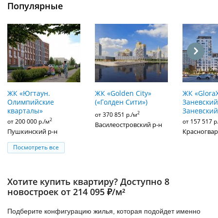
Популярные
ЖК «Югтаун.
ЖК «Golden City»
ЖК «Glora
Олимпийские
(«Голден Сити»)
Заневский»
кварталы»
Заневский
2
от 370 851 р./м
2
от 200 000 р./м
от 157 517 р
Василеостровский р-н
Пушкинский р-н
Красногвар
Посмотреть все
Хотите купить квартиру? Доступно 8
новостроек от 214 095 ₽/м²
Подберите конфигурацию жилья, которая подойдет именно