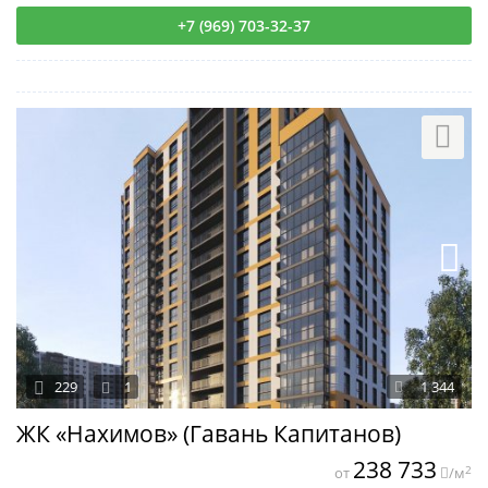
+7 (969) 703-32-37
229
1
1 344
ЖК «Нахимов» (Гавань Капитанов)
238 733
2
от
/м