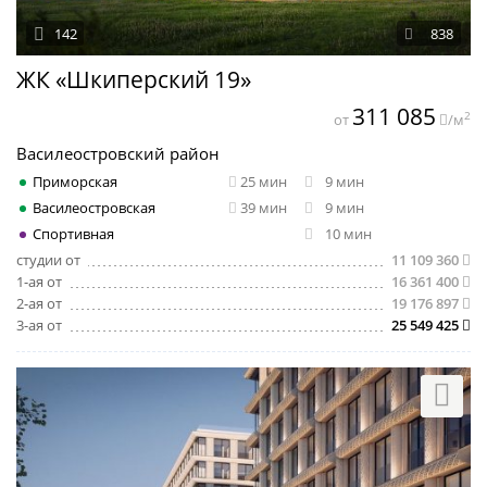
142
838
ЖК «Шкиперский 19»
311 085
2
от
/м
Василеостровский район
Приморская
25 мин
9 мин
Василеостровская
39 мин
9 мин
Спортивная
10 мин
студии от
11 109 360
1-ая от
16 361 400
2-ая от
19 176 897
3-ая от
25 549 425