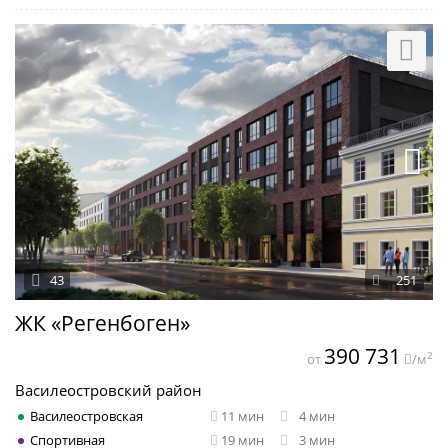
43
251
ЖК «Регенбоген»
390 731
2
от
/м
Василеостровский район
Василеостровская
11 мин
4 мин
Спортивная
19 мин
3 мин