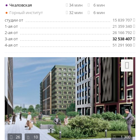
Чкаловская
34 мин
6 мин
Горный институт
32 мин
6 мин
студии от
15 839 707
1-ая от
21 359 340
2-ая от
26 166 792
3-ая от
32 538 407
4-ая от
51 291 900
26
10
1 300