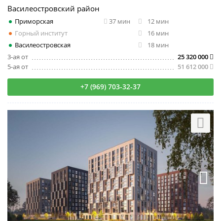
Василеостровский район
Приморская
37 мин
12 мин
Горный институт
16 мин
Василеостровская
18 мин
3-ая от
25 320 000
5-ая от
51 612 000
+7 (969) 703-32-37