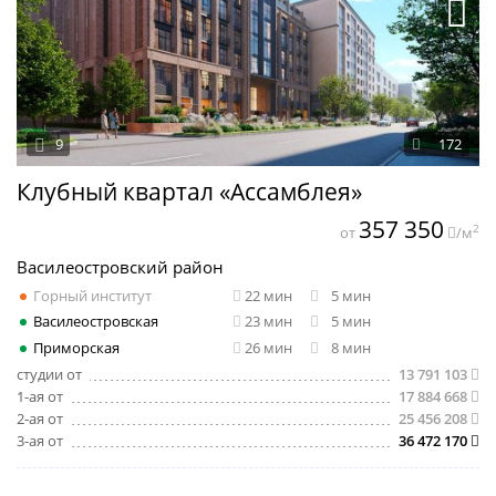
9
172
Клубный квартал «Ассамблея»
357 350
2
от
/м
Василеостровский район
Горный институт
22 мин
5 мин
Василеостровская
23 мин
5 мин
Приморская
26 мин
8 мин
студии от
13 791 103
1-ая от
17 884 668
2-ая от
25 456 208
3-ая от
36 472 170