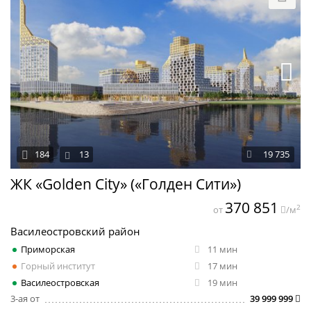
184
13
19 735
ЖК «Golden City» («Голден Сити»)
370 851
2
от
/м
Василеостровский район
Приморская
11 мин
Горный институт
17 мин
Василеостровская
19 мин
3-ая от
39 999 999