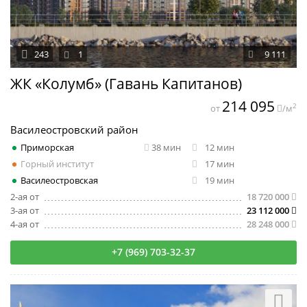
243
1
9 111
ЖК «Колумб» (Гавань Капитанов)
214 095
2
от
/м
Василеостровский район
Приморская
38 мин
12 мин
Горный институт
17 мин
Василеостровская
19 мин
2-ая от
18 720 000
3-ая от
23 112 000
4-ая от
28 248 000
+7 (969) 703-32-37