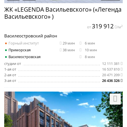
ЖК «LEGENDA Васильевского» («Легенда
Васильевского» )
319 912
2
от
/м
Василеостровский район
Горный институт
29 мин
6 мин
Приморская
38 мин
10 мин
Василеостровская
8 мин
студии от
12 111 381
1-ая от
16 537 810
2-ая от
20 471 209
3-ая от
26 436 326