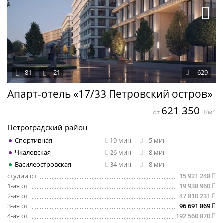
81
21
629
Апарт-отель «17/33 Петровский остров»
621 350
2
от
/м
Петроградский район
Спортивная
19 мин
5 мин
Чкаловская
26 мин
8 мин
Василеостровская
34 мин
8 мин
студии от
15 921 248
1-ая от
19 938 960
2-ая от
47 810 231
3-ая от
96 691 869
4-ая от
192 560 870