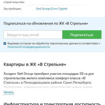
строительство:
Застройщик:
Setl Group (Сэтл Групп)
Подписаться на обновления по ЖК «В Стрельне»
Подписаться
Выражаю согласие на обработку персональных данных в соответствии с
Политикой конфиденциальности
Квартиры в ЖК «В Стрельне»
Холдинг Setl Group приобрел участок площадью 59 га для
строительства жилого комплекса комфорт-класса «В
Стрельне» в Петродворцовом районе Санкт-Петербурга.
Территория, отведенная под строительство новых домов,
находится между проспектом Буденного и Красносельским
шоссе. С севера участок будет ограничен проспектом
Ветеранов, который продлят до Красносельского шоссе, с юга
Инфраструктура и транспортная доступность
– продолжением проспект Народного Ополчения.