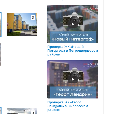
3
Проверка ЖК «Новый
Петергоф» в Петродворцовом
районе
Проверка ЖК «Георг
Ландрин» в Выборгском
районе
3