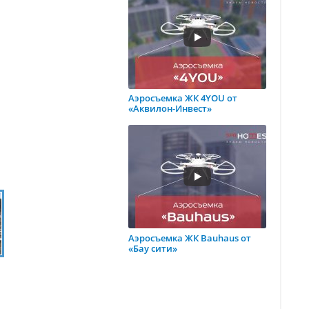
Аэросъемка ЖК 4YOU от
«Аквилон-Инвест»
Аэросъемка ЖК Bauhaus от
«Бау сити»