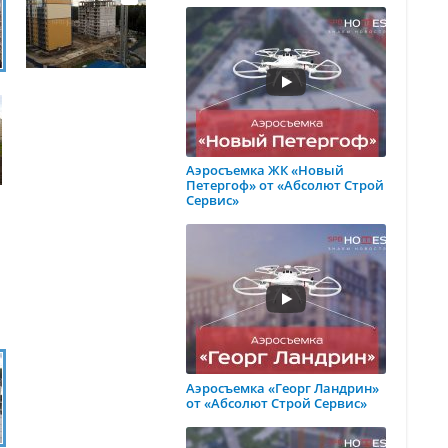
Аэросъемка ЖК «Новый
Петергоф» от «Абсолют Строй
Сервис»
Аэросъемка «Георг Ландрин»
от «Абсолют Строй Сервис»