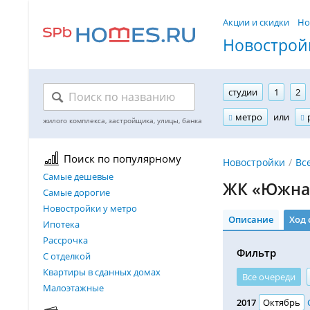
Акции и скидки
Но
Новостройк
студии
1
2
метро
или
Поиск по популярному
Новостройки
Вс
Самые дешевые
ЖК «Южная
Самые дорогие
Новостройки у метро
Описание
Ход 
Ипотека
Рассрочка
Фильтр
С отделкой
Квартиры в сданных домах
Все очереди
Малоэтажные
2017
Октябрь