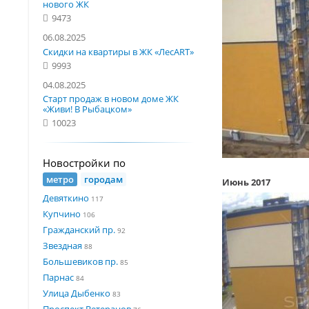
нового ЖК
9473
06.08.2025
Скидки на квартиры в ЖК «ЛесART»
9993
04.08.2025
Старт продаж в новом доме ЖК
«Живи! В Рыбацком»
10023
Новостройки по
метро
городам
Июнь 2017
Девяткино
117
Купчино
106
Гражданский пр.
92
Звездная
88
Большевиков пр.
85
Парнас
84
Улица Дыбенко
83
Проспект Ветеранов