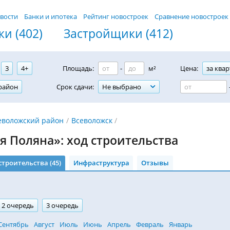
вости
Банки и ипотека
Рейтинг новостроек
Сравнение новостроек
и (402)
Застройщики (412)
3
4+
Площадь:
-
м²
Цена:
за квар
район
Срок сдачи:
Не выбрано
еволожский район
Всеволожск
 Поляна»: ход строительства
строительства (45)
Инфраструктура
Отзывы
2 очередь
3 очередь
Сентябрь
Август
Июль
Июнь
Апрель
Февраль
Январь