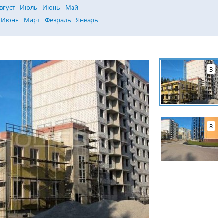
вгуст
Июль
Июнь
Май
Июнь
Март
Февраль
Январь
3
3