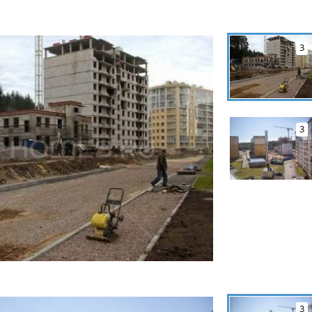
3
3
3