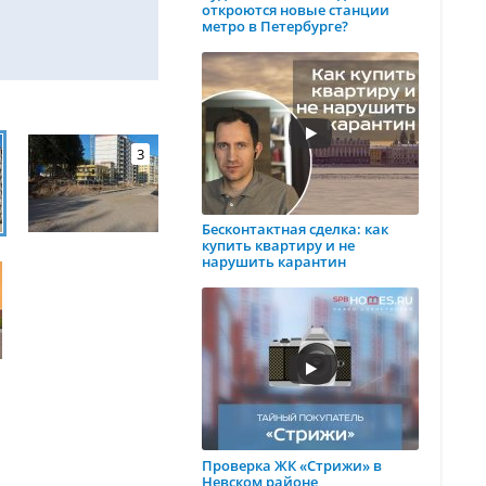
откроются новые станции
метро в Петербурге?
3
Бесконтактная сделка: как
купить квартиру и не
нарушить карантин
Проверка ЖК «Стрижи» в
Невском районе