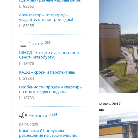
Где живут разные народы мира?
88365
Архитекторы от природы:
угадайте, кто построил дом!
85255
383
Статьи
ШМСД – что это и для чего оно
Санкт-Петербургу
18076
КАД-2 – сроки и перспективы
21884
Особенности продажи квартиры
по ипотеке для продавца
18739
Июль 2017
3 224
Новости
08.08.2025
Компания Л1 получила
разрешение на строительство