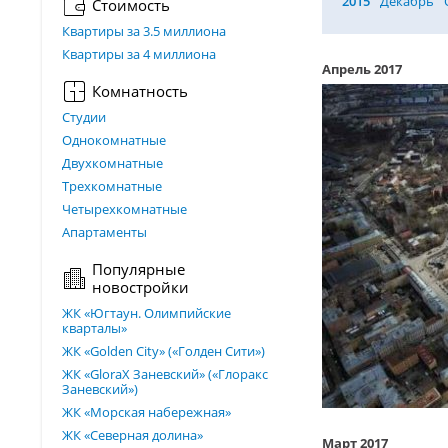
2015
Декабрь
Стоимость
Квартиры за 3.5 миллиона
Квартиры за 4 миллиона
Апрель 2017
Комнатность
Студии
Однокомнатные
Двухкомнатные
Трехкомнатные
Четырехкомнатные
Апартаменты
Популярные
новостройки
ЖК «Югтаун. Олимпийские
кварталы»
ЖК «Golden City» («Голден Сити»)
ЖК «GloraX Заневский»​ («Глоракс
Заневский»)
ЖК «Морская набережная»
ЖК «Северная долина»
Март 2017