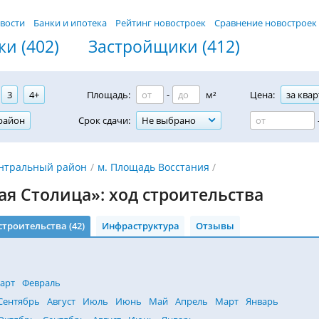
вости
Банки и ипотека
Рейтинг новостроек
Сравнение новостроек
и (402)
Застройщики (412)
3
4+
Площадь:
-
м²
Цена:
за квар
район
Срок сдачи:
Не выбрано
нтральный район
м. Площадь Восстания
ая Столица»: ход строительства
строительства (42)
Инфраструктура
Отзывы
арт
Февраль
Сентябрь
Август
Июль
Июнь
Май
Апрель
Март
Январь