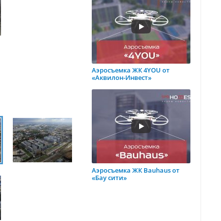
Аэросъемка ЖК 4YOU от
«Аквилон-Инвест»
Аэросъемка ЖК Bauhaus от
«Бау сити»