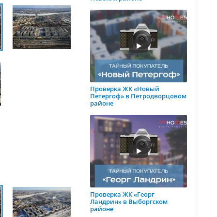
Проверка ЖК «Новый
Петергоф» в Петродворцовом
районе
Проверка ЖК «Георг
Ландрин» в Выборгском
районе