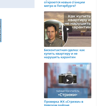
откроются новые станции
метро в Петербурге?
Бесконтактная сделка: как
купить квартиру и не
нарушить карантин
Проверка ЖК «Стрижи» в
Невском районе