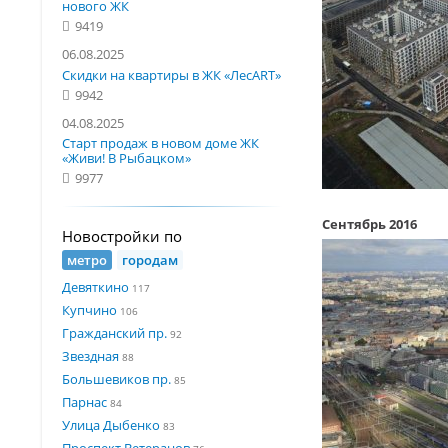
нового ЖК
9419
06.08.2025
Скидки на квартиры в ЖК «ЛесART»
9942
04.08.2025
Старт продаж в новом доме ЖК
«Живи! В Рыбацком»
9977
Сентябрь 2016
Новостройки по
метро
городам
Девяткино
117
Купчино
106
Гражданский пр.
92
Звездная
88
Большевиков пр.
85
Парнас
84
Улица Дыбенко
83
Проспект Ветеранов