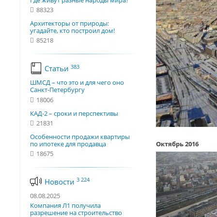
Где живут разные народы мира?
88323
Архитекторы от природы:
угадайте, кто построил дом!
85218
383
Статьи
ШМСД – что это и для чего оно
Санкт-Петербургу
18006
КАД-2 – сроки и перспективы
21831
Особенности продажи квартиры
по ипотеке для продавца
Октябрь 2016
18675
3 224
Новости
08.08.2025
Компания Л1 получила
разрешение на строительство