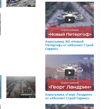
Аэросъемка ЖК «Новый
Петергоф» от «Абсолют Строй
Сервис»
Аэросъемка «Георг Ландрин»
от «Абсолют Строй Сервис»