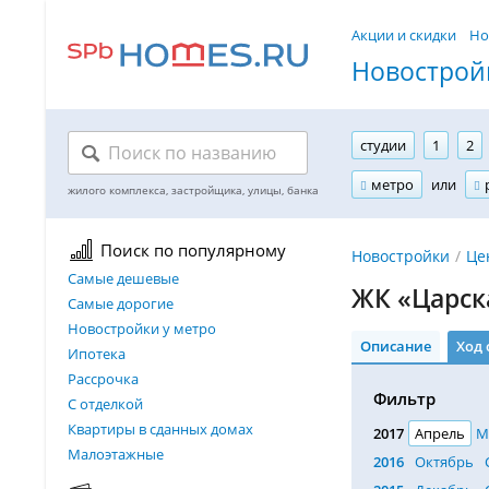
Акции и скидки
Но
Новостройк
студии
1
2
метро
или
Поиск по популярному
Новостройки
Це
Самые дешевые
ЖК «Царск
Самые дорогие
Новостройки у метро
Описание
Ход 
Ипотека
Рассрочка
Фильтр
С отделкой
Квартиры в сданных домах
2017
Апрель
М
Малоэтажные
2016
Октябрь