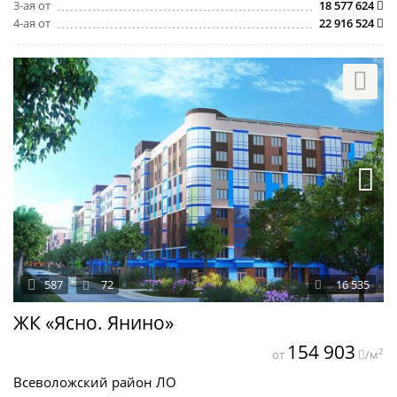
3-ая от
18 577 624
4-ая от
22 916 524
587
72
16 535
ЖК «Ясно. Янино»
154 903
2
от
/м
Всеволожский район ЛО