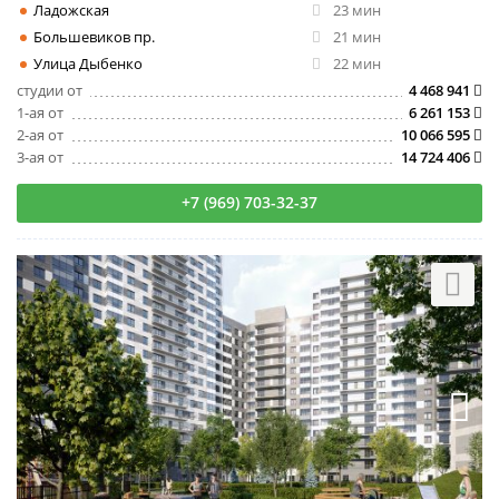
Ладожская
23 мин
Большевиков пр.
21 мин
Улица Дыбенко
22 мин
студии от
4 468 941
1-ая от
6 261 153
2-ая от
10 066 595
3-ая от
14 724 406
+7 (969) 703-32-37