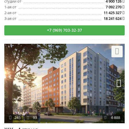
студии от
4 900 126
1-ая от
7 092 270
2-ая от
11 425 327
3-ая от
18 241 624
+7 (969) 703-32-37
245
93
6 888