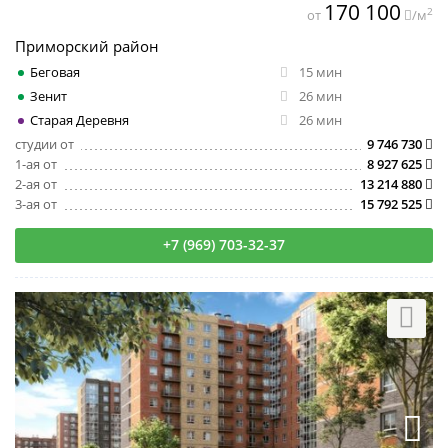
170 100
2
от
/м
Приморский район
Беговая
15 мин
Зенит
26 мин
Старая Деревня
26 мин
студии от
9 746 730
1-ая от
8 927 625
2-ая от
13 214 880
3-ая от
15 792 525
+7 (969) 703-32-37