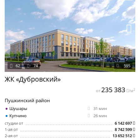
62
74
595
ЖК «Дубровский»
235 383
2
от
/м
Пушкинский район
Шушары
31 мин
Купчино
26 мин
студии от
6 142 697
1-ая от
8 742 599
2-ая от
13 652 512