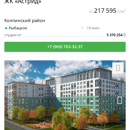
ЖК «Астрид»
217 595
2
от
/м
Колпинский район
Рыбацкое
19 мин
студии от
5 370 254
+7 (969) 703-32-37