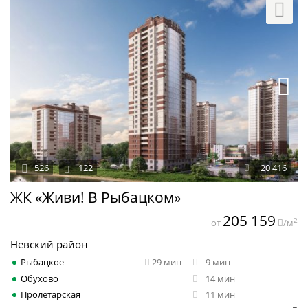
526
122
20 416
ЖК «Живи! В Рыбацком»
205 159
2
от
/м
Невский район
Рыбацкое
29 мин
9 мин
Обухово
14 мин
Пролетарская
11 мин