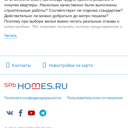
покупке квартиры. Насколько качественно были выполнены
строительные работы? Соответствует ли отделка стандартам?
Действительно ли можно добраться до метро пешком?
Поэтому при выборе жилья важно читать реальные отзывы о
новостройках. Это поможет получить полное представление о
том или ином комплексе.
В разделе можно прочитать отзывы покупателей квартир в
новостройках СПб и задать интересующие вопросы. В топ-100
самых обсуждаемых комплексов вошли проекты как «эконом»
и «комфорт», так и бизнес-класса. Здесь есть полный анализ
ЖК и различные мнения и взгляды на качество и удобство.
Контакты
Новостройки на карте
Политика конфиденциальности
Пользовательское соглашение