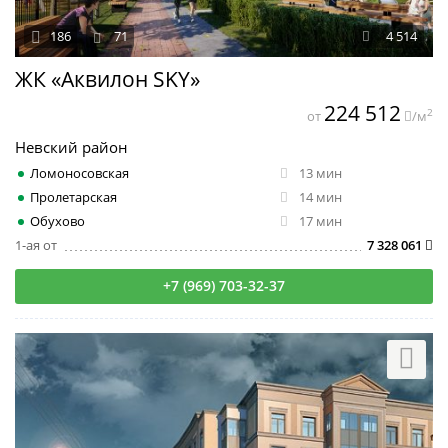
186
71
4 514
ЖК «Аквилон SKY»
224 512
2
от
/м
Невский район
Ломоносовская
13 мин
Пролетарская
14 мин
Обухово
17 мин
1-ая от
7 328 061
+7 (969) 703-32-37