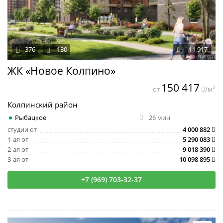
376
130
11 917
ЖК «Новое Колпино»
150 417
2
от
/м
Колпинский район
Рыбацкое
26 мин
студии от
4 000 882
1-ая от
5 290 083
2-ая от
9 018 390
3-ая от
10 098 895
+7 (969) 703-32-37