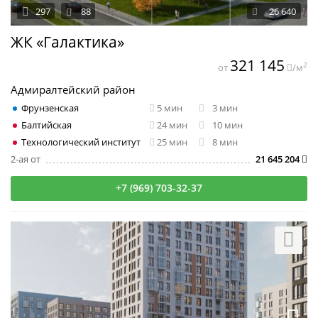
297
88
26 640
ЖК «Галактика»
321 145
2
от
/м
Адмиралтейский район
Фрунзенская
5 мин
3 мин
Балтийская
24 мин
10 мин
Технологический институт
25 мин
8 мин
2-ая от
21 645 204
+7 (969) 703-32-37