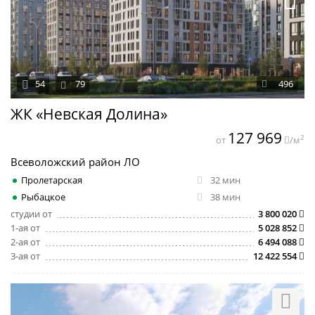
54
79
496
ЖК «Невская Долина»
127 969
2
от
/м
Всеволожский район ЛО
Пролетарская
32 мин
Рыбацкое
38 мин
студии от
3 800 020
1-ая от
5 028 852
2-ая от
6 494 088
3-ая от
12 422 554