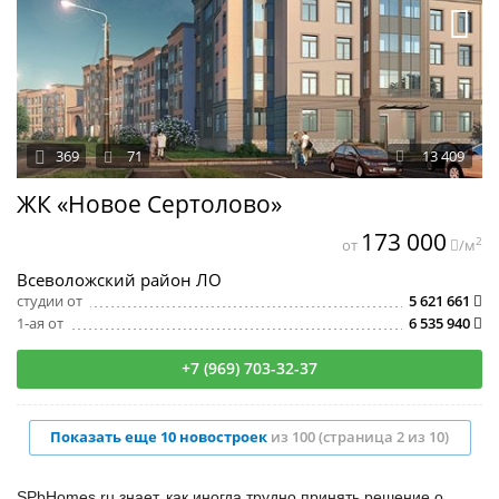
369
71
13 409
ЖК «Новое Сертолово»
173 000
2
от
/м
Всеволожский район ЛО
студии от
5 621 661
1-ая от
6 535 940
+7 (969) 703-32-37
Показать еще 10 новостроек
из 100 (страница 2 из 10)
SPbHomes.ru знает, как иногда трудно принять решение о