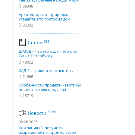
Где живут разные народы мира?
88348
Архитекторы от природы:
угадайте, кто построил дом!
85242
383
Статьи
ШМСД – что это и для чего оно
Санкт-Петербургу
18052
КАД-2 – сроки и перспективы
21866
Особенности продажи квартиры
по ипотеке для продавца
18719
3 224
Новости
08.08.2025
Компания Л1 получила
разрешение на строительство