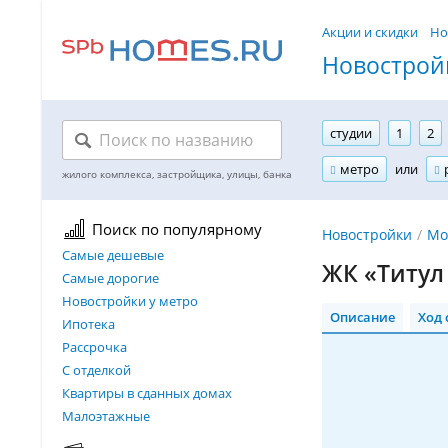
Акции и скидки
Но
Новостройк
студии
1
2
метро
или
Поиск по популярному
Новостройки
Мо
Самые дешевые
ЖК «Титул
Самые дорогие
Новостройки у метро
Описание
Ход 
Ипотека
Рассрочка
С отделкой
Квартиры в сданных домах
Малоэтажные