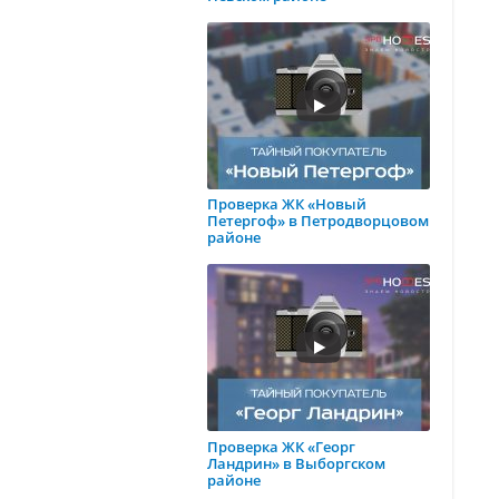
Проверка ЖК «Новый
Петергоф» в Петродворцовом
районе
Проверка ЖК «Георг
Ландрин» в Выборгском
районе