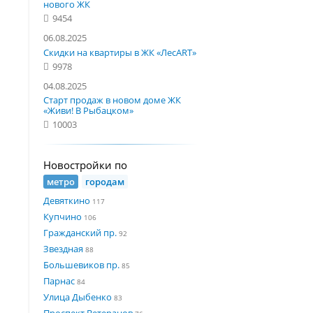
нового ЖК
9454
06.08.2025
Скидки на квартиры в ЖК «ЛесART»
9978
04.08.2025
Старт продаж в новом доме ЖК
«Живи! В Рыбацком»
10003
Новостройки по
метро
городам
Девяткино
117
Купчино
106
Гражданский пр.
92
Звездная
88
Большевиков пр.
85
Парнас
84
Улица Дыбенко
83
Проспект Ветеранов