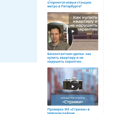
откроются новые станции
метро в Петербурге?
Бесконтактная сделка: как
купить квартиру и не
нарушить карантин
Проверка ЖК «Стрижи» в
Невском районе