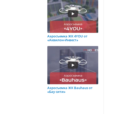
Аэросъемка ЖК 4YOU от
«Аквилон-Инвест»
Аэросъемка ЖК Bauhaus от
«Бау сити»