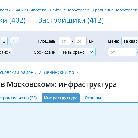
вости
Банки и ипотека
Рейтинг новостроек
Сравнение новостроек
и (402)
Застройщики (412)
3
4+
Площадь:
-
м²
Цена:
за квар
район
Срок сдачи:
Не выбрано
сковский район
м. Ленинский пр.
 в Московском»: инфраструктура
строительства (22)
Инфраструктура
Отзывы