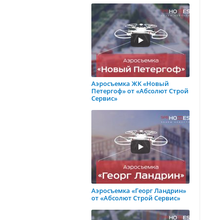
Аэросъемка ЖК «Новый
Петергоф» от «Абсолют Строй
Сервис»
Аэросъемка «Георг Ландрин»
от «Абсолют Строй Сервис»