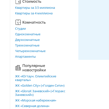
Стоимость
Квартиры за 3.5 миллиона
Квартиры за 4 миллиона
Комнатность
Студии
Однокомнатные
Двухкомнатные
Трехкомнатные
Четырехкомнатные
Апартаменты
Популярные
новостройки
ЖК «Югтаун. Олимпийские
кварталы»
ЖК «Golden City» («Голден Сити»)
ЖК «GloraX Заневский»​ («Глоракс
Заневский»)
ЖК «Морская набережная»
ЖК «Северная долина»