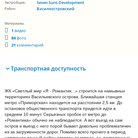
Seven Suns Development
Застройщик:
Василеостровский
Район:
Материалы:
1
видео
84
фото
21
комментарий
Транспортная доступность
ЖК «Светлый мир «Я - Романтик...» строится на намывных
территориях Васильевского острова. Ближайшая станция
метро «Приморская» находится на расстоянии 2,5 км. До
остановок общественного транспорта придется идти в
среднем 10 минут. Серьезных пробок от метро до
«Романтика» обычно не наблюдается. А вот въезд на сам
остров и выезд с него порой бывает довольно проблематичен
из-за загруженности дорог. Помимо всего прочего в период
навигации данный район оторван от города, т.к. разведенные