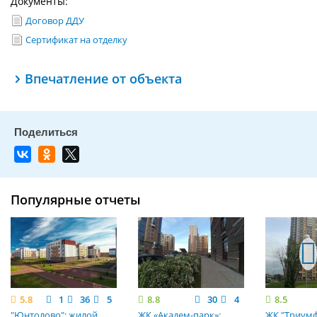
Документы:
Договор ДДУ
Сертификат на отделку
Впечатление от объекта
Популярные отчеты
5.8
1
36
5
8.8
30
4
8.5
"Юнтолово": жилой
ЖК «Академ-парк»:
ЖК "Триумф