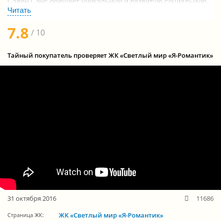
Сэвен Санс обещает уникальную и развитую социальную
инфраструктуру.
7.8
На проверку этого нашумевшего жилого комплекса на
/ 10
Васильевском острове отправился наш Тайный покупатель.
Тайный покупатель проверяет ЖК «Светлый мир «Я-Романтик»
31 октября 2016
11686
ЖК «Светлый мир «Я-Романтик»
Страница ЖК: