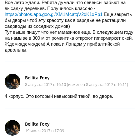
Все лето ждали. Ребята думали что севенсы забьют на
высадку деревьев. Получилось классно -
https://photos.app.goo.gl/XM1McatqV2dK1xPp1
Еще закрыть
бы дворы чтоб эту красоту как в зарядье не растащили
садоводы из соседних домов)
Тут выше пишут что нет магазинов еще. В следующем году
на намыве в 300 м от романтика откроют гипермаркет окей.
Ждем-ждем-ждем) А пока и Лэндом у прибалтийской
довольны.
Bellita Foxy
8 августа 2017 в 16:10 (изменен 8 августа 2017 в 16:11)
4 корпус. Это который невысокий такой, во дворе.
Bellita Foxy
19 июля 2017 в 17:09