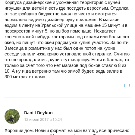
Корпуса дизайнерские и ухоженная территория с кучей
игрушек для детей и есть где посидеть взрослым. Отделка
от застройщика бюджетненькая но чисто и смотрится
нормально видимо дизайнер руку приложил. В магазин
ездим в ленту на Уральской улице на машине 15 минут и в
перекресток минут 5, но выбор поменьше. Нехватает
конечно какой-нибудь касторамы под окнами или большого
окея, но пишут что окей рядом уже купил участок. За почти
3 месяца в романтике у нас был один потоп на кухне
соседи залили изза криво установленной стиралки. Считаю
что не прогадали мы, купив тут квартиру. Если в баллах, то
только за счет того что нет магазов под боков ставлю 8 из
10. А ну и да ветренно там чю зимой будет, ведь залив в
300 метрах от дома.
1
Daniil Deykun
12 июля 2017 в 15:24
Хороший дом. Новый формат, на мой взгляд, все причесано