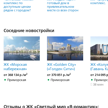
комплекс по
готовый дом в
комплекс.
доступным ценам
привлекательном
рядом с городом?
месте со всех сторон
Соседние новостройки
ЖК «Морская
ЖК «Golden City»
ЖК «Колу
набережная»
(«Голден Сити»)
(Гавань К
2
2
от 368 134 р./м
от 370 851 р./м
от 214 095 
Приморская
Приморская
Приморс
38 мин
Отзывы о ЖК «Светлый мир «Я-романтик»: