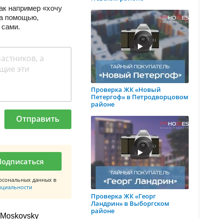
ак например «хочу
за помощью,
 сами.
Проверка ЖК «Новый
Петергоф» в Петродворцовом
районе
Отправить
Подписаться
рсональных данных в
нциальности
Проверка ЖК «Георг
Ландрин» в Выборгском
районе
 Moskovsky