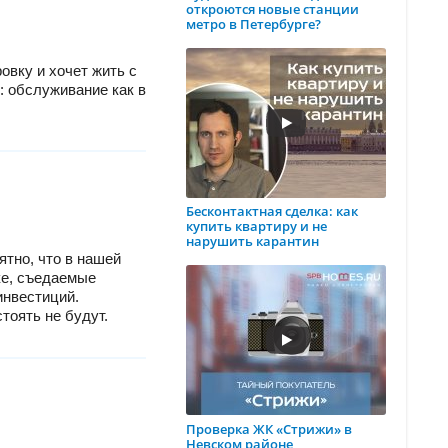
откроются новые станции
метро в Петербурге?
овку и хочет жить с
: обслуживание как в
Бесконтактная сделка: как
купить квартиру и не
нарушить карантин
ятно, что в нашей
ке, съедаемые
инвестиций.
тоять не будут.
Проверка ЖК «Стрижи» в
Невском районе