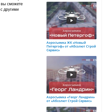
и вы сможете
 с другими
Аэросъемка ЖК «Новый
Петергоф» от «Абсолют Строй
Сервис»
Аэросъемка «Георг Ландрин»
от «Абсолют Строй Сервис»