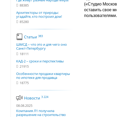
Где живут разные народы мира?
(«Студио Москов
88385
оставить свое м
Архитекторы от природы:
пользователями.
угадайте, кто построил дом!
85280
383
Статьи
ШМСД – что это и для чего оно
Санкт-Петербургу
18111
КАД-2 – сроки и перспективы
21915
Особенности продажи квартиры
по ипотеке для продавца
18775
3 224
Новости
08.08.2025
Компания Л1 получила
разрешение на строительство