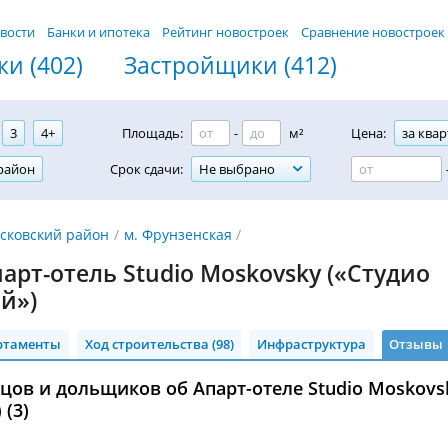
вости
Банки и ипотека
Рейтинг новостроек
Сравнение новостроек
и (402)
Застройщики (412)
3
4+
Площадь:
-
м²
Цена:
за квар
район
Срок сдачи:
Не выбрано
сковский район
м. Фрунзенская
арт-отель Studio Moskovsky («Студио
й»)
ртаменты
Ход строительства (98)
Инфраструктура
Отзывы
ов и дольщиков об Апарт-отеле Studio Moskovs
(3)