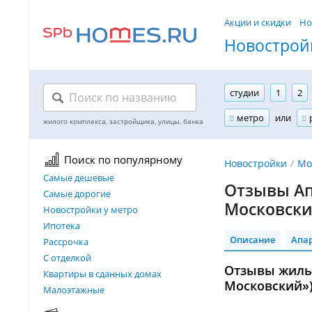
Акции и скидки
Но
Новостройк
студии
1
2
метро
или
Поиск по популярному
Новостройки
Мо
Самые дешевые
Отзывы Ап
Самые дорогие
Московски
Новостройки у метро
Ипотека
Описание
Апа
Рассрочка
С отделкой
Отзывы жильц
Квартиры в сданных домах
Московский») 
Малоэтажные