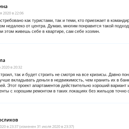
ина
я 2020 в 22:06
стребовано как туристами, так и теми, кто приезжает в командир
м недалеко от центра. Думаю, многим понравится такой подход
ри этом живешь себе в квартире, сам себе хозяин.
ла
 2020 в 20:32
строил, так и будет строить не смотря на все кризисы. Давно пон
учше вкладывать деньги в недвижимость, чем хранить их в бан
ей. Этот проект апартаментов действительно хороший вариант 
нты с хорошим ремонтом в таких локациях без жильцов точно с
осликов
020 в 23:37 (изменен 31 июля 2020 в 23:37)