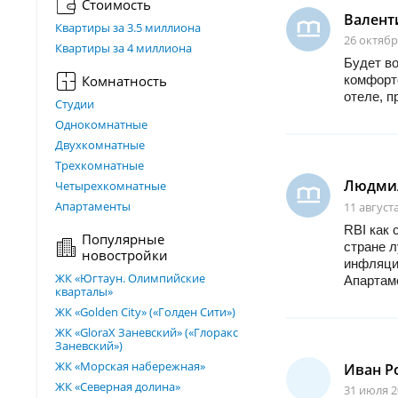
Стоимость
Валент
Квартиры за 3.5 миллиона
26 октябр
Квартиры за 4 миллиона
Будет во
Комнатность
комфорто
отеле, п
Студии
Однокомнатные
Двухкомнатные
Трехкомнатные
Людми
Четырехкомнатные
Апартаменты
11 августа
RBI как 
Популярные
стране л
новостройки
инфляци
ЖК «Югтаун. Олимпийские
Апартаме
кварталы»
ЖК «Golden City» («Голден Сити»)
ЖК «GloraX Заневский»​ («Глоракс
Заневский»)
ЖК «Морская набережная»
Иван Р
ЖК «Северная долина»
31 июля 2