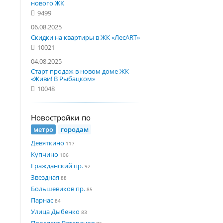
нового ЖК
9499
06.08.2025
Скидки на квартиры в ЖК «ЛесART»
10021
04.08.2025
Старт продаж в новом доме ЖК
«Живи! В Рыбацком»
10048
Новостройки по
метро
городам
Девяткино
117
Купчино
106
Гражданский пр.
92
Звездная
88
Большевиков пр.
85
Парнас
84
Улица Дыбенко
83
Проспект Ветеранов