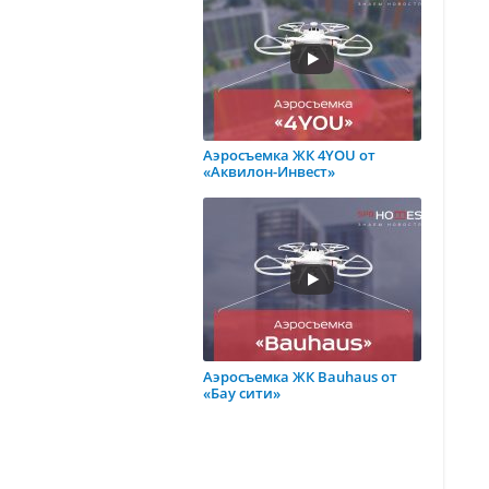
Аэросъемка ЖК 4YOU от
«Аквилон-Инвест»
Аэросъемка ЖК Bauhaus от
«Бау сити»