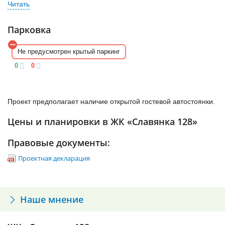
Все жилые помещения имеют европланировку, внутри
Ближайшими станциями метро считаются «Звездная» и
выполнена предчистовая отделка. Санузел раздельный.
«Купчино», до которых добираться 30 минут на личном
Высота потолков 2,8 метра.
транспорте.
Парковка
В каждой квартире есть балкон.
Не предусмотрен крытый паркинг
0
0
Проект предполагает наличие открытой гостевой автостоянки.
Цены и планировки в ЖК «Славянка 128»
Правовые документы:
Проектная декларация
Наше мнение