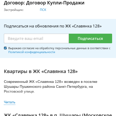
Договор: Договор Купли-Продажи
Застройщик:
ПСК
Подписаться на обновления по ЖК «Славянка 128»
Подписаться
Выражаю согласие на обработку персональных данных в соответствии с
Политикой конфиденциальности
Квартиры в ЖК «Славянка 128»
Современный ЖК «Славянка 128» возведен в поселке
Шушары Пушкинского района Санкт-Петербурга, на
Ростовской улице.
Девелопером проекта выступает ООО «Петербургская
Строительная Компания».
ЖК представляет собой кирпично-монолитный дом,
ЖК «Славянка 128» в п. Шушары (Московское