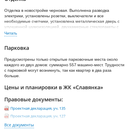
В микрорайоне работают 3 школы, 7 детсадов и отделение
варианты, где кухня соединена с гостиной широкой аркой.
поликлиники №60 Пушкинского района. По отзывам,
Отделка в новостройке черновая. Выполнена разводка
инфраструктуры не хватает на всех жителей. Коммерция
электрики, установлены розетки, выключатели и все
развита на приемлемом уровне: открыты популярные
необходимые счетчики, установлена металлическая дверь с
супермаркеты, есть несколько кафе и пекарен, отделение
улучшенной шумоизоляцией, двухкамерные стеклопакеты с
банка. Немного больше торговых точек в соседнем Пушкине, а
микропроветриванием.
рядом с Шушарами работает гипермаркет «Лента».
Парковка
Предусмотрены только открытые парковочные места около
каждого из двух домов: суммарно 557 машино-мест. Трудности
с парковкой могут возникнуть, так как квартир в два раза
больше.
Цены и планировки в ЖК «Славянка»
Правовые документы:
Проектная декларация, уч. 135
Проектная декларация, уч. 127
Разрешение на строительство, уч. 135