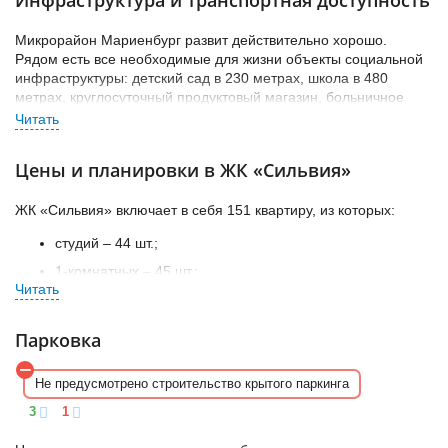
Электростандарт, а также молочный завод «Галактика».
Микрорайон Мариенбург развит действительно хорошо.
Рядом есть все необходимые для жизни объекты социальной
инфраструктуры: детский сад в 230 метрах, школа в 480
метрах, круглосуточный продуктовый магазин, больничное
отделение, аптеки, отделения банков и многое другое.
Транспортная доступность микрорайона обеспечивается
Цены и планировки в ЖК «Сильвия»
Гатчинским, Таллинским, Красносельский, Кингиссепским
шоссе. Однако добраться до Северной столицы не так просто
из-за загруженности автомагистралей. Самый удобный способ
ЖК «Сильвия» включает в себя 151 квартиру, из которых:
– на электричке от ж/д станции «Мариенбург», расположенной
студий – 44 шт.;
всего в 550 метрах от будущей новостройки.
1-комнатных – 45 шт.;
2-комнатных – 35 шт.;
3-комнатных – 27 шт.
Парковка
Площадь квартир варьируется от 25,2 до 89,7 кв.м. Квартиры в
комплексе отличаются просторными кухнями от 9 кв.м, а в
Не предусмотрено строительство крытого паркинга
некоторых 2- и 3-комнатных вариантах достигает 17 кв.м.
3
1