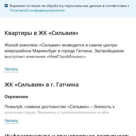
Выражаю согласие на обработку персональных данных в соответствии с
Политикой конфиденциальности
Квартиры в ЖК «Сильвия»
Жилой комплекс «Сильвия» возводится в самом центре
микрорайона Мариенбург в городе Гатчина. Застройщиком
выступает компания «НевСтройАльянс».
Кирпично-монолитное здание эконом-класса будет состоять из
9 жилых этажей. Первый этаж включает коммерческий сектор.
Архитектура здания не отличается особыми изысками. Стены
ЖК «Сильвия» в г. Гатчина
выполнены в теплой цветовой гамме, балконы и лоджии
остеклены. По внутреннему оснащению комплекс также
Окрежение
отвечает экономичному классу жилья.
Пожалуй, главное достоинство «Сильвии» – близость к
Застройщик планирует завершить строительство к концу 2016
крупному парку Зверинец с организованными в нём
года.
прогулочными дорожками, комфортными зонами для отдыха,
сетью водоёмов и пляжем. В юго-западной части от
комплекса, всего в 500 метрах, расположена крупная
Инфраструктура и транспортная доступность
промышленная зона, в которую включены завод