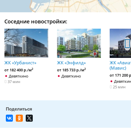
Соседние новостройки:
ЖК «Урбанист»
ЖК «Энфилд»
ЖК «Авиа
(Мавис)
2
2
от 182 400 р./м
от 185 733 р./м
от 171 200 
Девяткино
Девяткино
Девятки
37 мин
25 мин