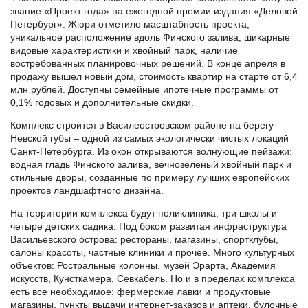
звание «Проект года» на ежегодной премии издания «Деловой
Петербург». Жюри отметило масштабность проекта,
уникальное расположение вдоль Финского залива, шикарные
видовые характеристики и хвойный парк, наличие
востребованных планировочных решений. В конце апреля в
продажу вышел новый дом, стоимость квартир на старте от 6,4
млн рублей. Доступны семейные ипотечные программы от
0,1% годовых и дополнительные скидки.
Комплекс строится в Василеостровском районе на берегу
Невской губы – одной из самых экологически чистых локаций
Санкт-Петербурга. Из окон открываются волнующие пейзажи:
водная гладь Финского залива, вечнозеленый хвойный парк и
стильные дворы, созданные по примеру лучших европейских
проектов ландшафтного дизайна.
На территории комплекса будут поликлиника, три школы и
четыре детских садика. Под боком развитая инфраструктура
Васильевского острова: рестораны, магазины, спортклубы,
салоны красоты, частные клиники и прочее. Много культурных
объектов: Ростральные колонны, музей Эрарта, Академия
искусств, Кунсткамера, Севкабель. Но и в пределах комплекса
есть все необходимое: фермерские лавки и продуктовые
магазины, пункты выдачи интернет-заказов и аптеки, булочные