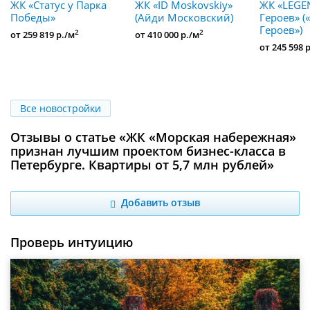
ЖК «Статус у Парка
ЖК «ID Moskovskiy»
ЖК «LEGE
Победы»
(Айди Московский)
Героев» (
Героев»)
2
2
от 259 819 р./м
от 410 000 р./м
от 245 598 
Все новостройки
Отзывы о статье «ЖК «Морская набережная»
признан лучшим проектом бизнес-класса в
Петербурге. Квартиры от 5,7 млн рублей»
Добавить отзыв
Проверь интуицию