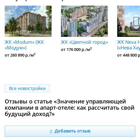
ЖК «Modum» (ЖК
ЖК «Цветной город»
ЖК Neva 
«Модум»)
(«Нева Хау
2
от 176 000 р./м
2
от 260 890 р./м
от 448 800 
Все новостройки
Отзывы о статье «Значение управляющей
компании в апарт-отеле: как рассчитать свой
будущий доход?»
Добавить отзыв