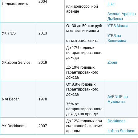
2004
Недвижимость
Like
или долгосрочной
аренде
Avenue-Apart на
Дыбенко
От 30 до 50 тыс руб/
Y’ES Marata
мес в зависимости
УК Y’ES
2013
Y’ES на
от метража юнита
Хошимина
До 17% годовых
негарантированного
дохода
УК Zoom Service
2019
Zoom
До 10% годовых
гарантированного
дохода
От 8,8% годовых
гарантированного
дохода
AVENUE на
NAI Becar
1978
Мужества
75% от
негарантированного
дохода по аренде
До 12% годовых при
Docklands
УК Docklands
2007
смешанной системе
аренды
Loft na Srednem