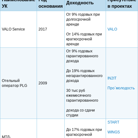
Доходность
УК
основания
в проектах
От 9% годовых при
долгосрочной
аренде
VALO Service
2017
VALO
От 14% годовых при
краткосрочной
аренде
От 9% годовых
гарантированного
дохода
До 19% годовых
негарантированного
IN2IT
Отельный
дохода
2009
оператор PLG
Про`молодость
30 тыс руб
ежемесячного
гарантированного
дохода со сдачи
студии
START
До 17% годовых при
WINGS
краткосрочной
МТЛ-