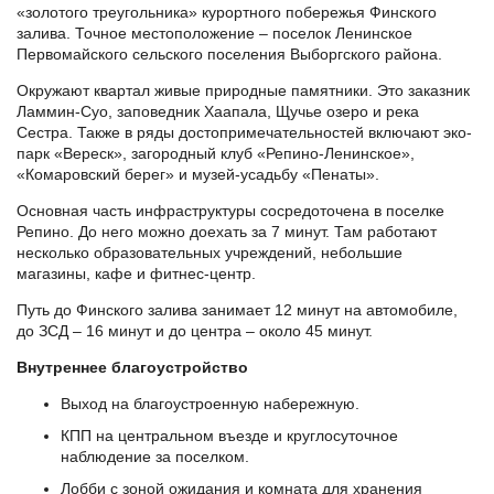
«золотого треугольника» курортного побережья Финского
залива. Точное местоположение – поселок Ленинское
Первомайского сельского поселения Выборгского района.
Окружают квартал живые природные памятники. Это заказник
Ламмин-Суо, заповедник Хаапала, Щучье озеро и река
Сестра. Также в ряды достопримечательностей включают эко-
парк «Вереск», загородный клуб «Репино-Ленинское»,
«Комаровский берег» и музей-усадьбу «Пенаты».
Основная часть инфраструктуры сосредоточена в поселке
Репино. До него можно доехать за 7 минут. Там работают
несколько образовательных учреждений, небольшие
магазины, кафе и фитнес-центр.
Путь до Финского залива занимает 12 минут на автомобиле,
до ЗСД – 16 минут и до центра – около 45 минут.
Внутреннее благоустройство
Выход на благоустроенную набережную.
КПП на центральном въезде и круглосуточное
наблюдение за поселком.
Лобби с зоной ожидания и комната для хранения