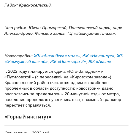
Район: Красносельский.
Что рядом: Южно-Приморский, Полежаевский парки, парк
Александрино, Финский залив, ТЦ «Жемчужная Плаза».
Новостройки:
ЖК «Английская миля»
,
ЖК «Наутилус»
,
ЖК
«Жемчужный каскад»
,
ЖК «Премьера-2»
,
ЖК «Аист»
.
К 2022 году планируется сдача «Юго-Западной» и
«Путиловской» (с пересадкой на «Кировском заводе»).
Красносельский район считается одним из наиболее
проблемных в области доступности: новостройки давно
расползлись за пределы зоны 20-минутной езды от метро,
население продолжает увеличиваться, наземный транспорт
перестает справляться.
«Горный институт»
Открытие – 2022 год.