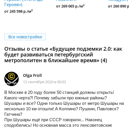
Героев»)
2
от 269 065 р./м
от 260 890 
2
от 245 598 р./м
Все новостройки
Отзывы о статье «Будущее подземки 2.0: как
будет развиваться петербургский
метрополитен в ближайшее время» (4)
Olga Froll
12 сентября 2020 в 00:03
В Москве в 20 году более 50 станций должны открыть!
Какого черта?! Почему забыли про южные районы?
Шушары и все? Одни только Шушары от метро Шушары на
несколько 10 км отошли! А Колпино? Пушкин, Павловск?
Гатчина?
Про Шушары ещё при СССР говорили... Наконец
сподобились! Но основная масса это ленсоветовские