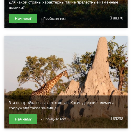
Для какой страны характерны такие прелестные каменные
домики?
88370
Начнем?
Пройдите тест
Эта постройка называется хоган. Какие древние племена
сооружали такое жилище?
85258
Начнем?
Пройдите тест