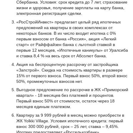
Сбербанка. Условия: срок кредита до 7 лет, страхование
жизни и здоровья, получение зарплаты на карту банка,
электронная регистрация сделки.
«РосСтройИнвест» предлагает целый ряд ипотечных
предложений на квартиры в своих комплексах от
некоторых банков. В их число входит ипотека с 0%
первым взносом от банка «Россия», акция «Легкий
старт» от Райффайзен банка с льготной ставкой в
первые 12 месяцев, «Ипотечные каникулы» от Уралсиба
и ставка 8,4 % на весь срок от Абсолют банка.
Акция на беспроцентную рассрочку от застройщика
«Запстрой». Скидка на стоимость квартиры в размере
15% от первого взноса. Первый взнос 50%, второй взнос
50%, промежуточных взносов нет.
Выгодное предложение по рассрочке в ЖК «Приморский
квартал» - 18 месяцев без платежей и процентов.
Первый взнос 50% от стоимости, остаток через 18
месяцев единым платежом.
Квартиру за 9 999 рублей в месяц можно приобрести в
ЖК Yolkki Village. Условия ипотечного кредита: первый
взнос 300 000 рублей, срок – 25 лет, ставка – 9,45%.
Ипотеку предоставляет «Россельхозбанк».