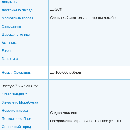
Ландыши
До 20%
Ласточкино гнездо
Скидка действительна до конца декабря!
Московские ворота
Самоцветы
Царская столица
Ботаника
Fusion
Галактика
Новый Оккервиль
До 100 000 рублей
Застройщик Setl City:
GreenЛандия 2
ЗимаЛето
МореОкеан
Невские паруса
Скидка миллион
Полюстрово Парк
Предложение ограничено, главное успеть!
Солнечный город