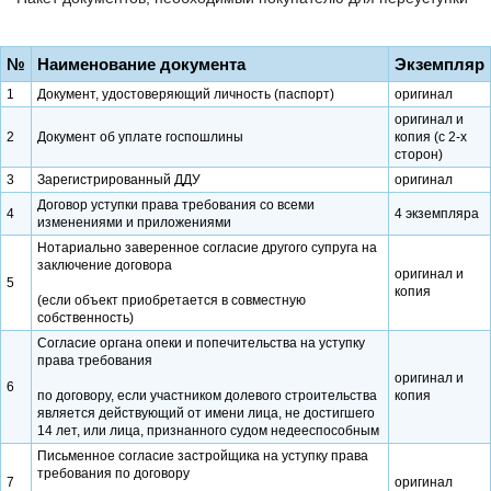
№
Наименование документа
Экземпляр
1
Документ, удостоверяющий личность (паспорт)
оригинал
оригинал и
2
Документ об уплате госпошлины
копия (с 2-х
сторон)
3
Зарегистрированный ДДУ
оригинал
Договор уступки права требования со всеми
4
4 экземпляра
изменениями и приложениями
Нотариально заверенное согласие другого супруга на
заключение договора
оригинал и
5
копия
(если объект приобретается в совместную
собственность)
Согласие органа опеки и попечительства на уступку
права требования
оригинал и
6
по договору, если участником долевого строительства
копия
является действующий от имени лица, не достигшего
14 лет, или лица, признанного судом недееспособным
Письменное согласие застройщика на уступку права
требования по договору
7
оригинал