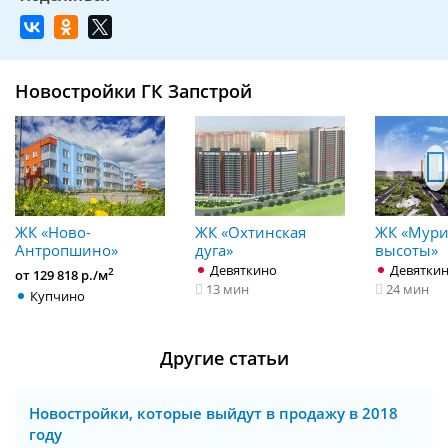
Новостройки ГК Запстрой
ЖК «Ново-
ЖК «Охтинская
ЖК «Мури
Антропшино»
дуга»
высоты»
Девяткино
Девятки
2
от 129 818 р./м
13 мин
24 мин
Купчино
Другие статьи
Новостройки, которые выйдут в продажу в 2018
году