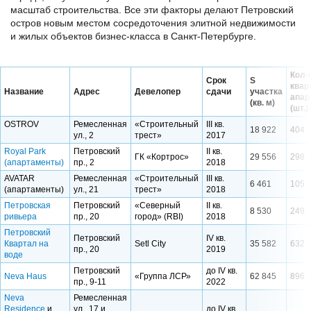
масштаб строительства. Все эти факторы делают Петровский
остров новым местом сосредоточения элитной недвижимости
и жилых объектов бизнес-класса в Санкт-Петербурге.
Кол-
Срок
S
кварт
Название
Адрес
Девелопер
сдачи
участка
апар
(кв. м)
(шт.)
OSTROV
Ремесленная
«Строительный
III кв.
18 922
404
ул., 2
трест»
2017
Royal Park
Петровский
II кв.
ГК «Кортрос»
29 556
298
(апартаменты)
пр., 2
2018
AVATAR
Ремесленная
«Строительный
III кв.
6 461
105
(апартаменты)
ул., 21
трест»
2018
Петровская
Петровский
«Северный
II кв.
8 530
249
ривьера
пр., 20
город» (RBI)
2018
Петровский
Петровский
IV кв.
Квартал на
Setl City
35 582
632
пр., 20
2019
воде
Петровский
до IV кв.
Neva Haus
«Группа ЛСР»
62 845
896
пр., 9-11
2022
Neva
Ремесленная
Residence
и
ул., 17 и
до IV кв.