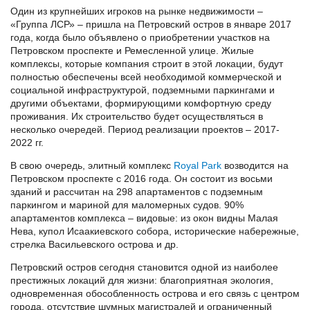
Один из крупнейших игроков на рынке недвижимости –
«Группа ЛСР» – пришла на Петровский остров в январе 2017
года, когда было объявлено о приобретении участков на
Петровском проспекте и Ремесленной улице. Жилые
комплексы, которые компания строит в этой локации, будут
полностью обеспечены всей необходимой коммерческой и
социальной инфраструктурой, подземными паркингами и
другими объектами, формирующими комфортную среду
проживания. Их строительство будет осуществляться в
несколько очередей. Период реализации проектов – 2017-
2022 гг.
В свою очередь, элитный комплекс
Royal Park
возводится на
Петровском проспекте с 2016 года. Он состоит из восьми
зданий и рассчитан на 298 апартаментов с подземным
паркингом и мариной для маломерных судов. 90%
апартаментов комплекса – видовые: из окон видны Малая
Нева, купол Исаакиевского собора, исторические набережные,
стрелка Васильевского острова и др.
Петровский остров сегодня становится одной из наиболее
престижных локаций для жизни: благоприятная экология,
одновременная обособленность острова и его связь с центром
города, отсутствие шумных магистралей и ограниченный