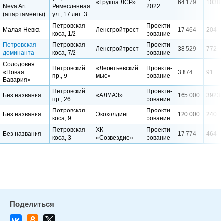
«Группа ЛСР»
64 179
1038
Neva Art
Ремесленная
2022
(апартаменты)
ул., 17 лит. 3
Петровская
Проекти-
Малая Невка
Ленстройтрест
17 464
204
коса, 1/2
рование
Петровская
Петровская
Проекти-
Ленстройтрест
38 529
772
доминанта
коса, 7/2
рование
Солодовня
Петровский
«Леонтьевский
Проекти-
«Новая
3 874
91
пр., 9
мыс»
рование
Бавария»
Петровский
Проекти-
Без названия
«АЛМАЗ»
165 000
3923
пр., 26
рование
Петровская
Проекти-
Без названия
Экохолдинг
120 000
240
коса, 9
рование
Петровская
ХК
Проекти-
Без названия
17 774
464
коса, 3
«Созвездие»
рование