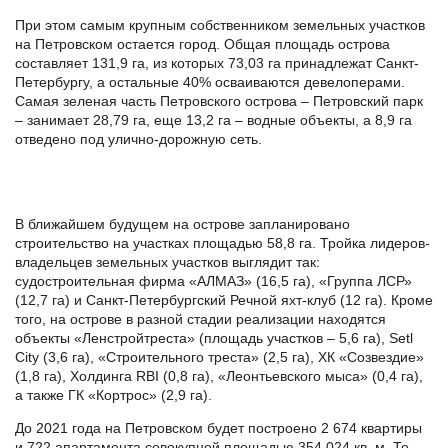
При этом самым крупным собственником земельных участков
на Петровском остается город. Общая площадь острова
составляет 131,9 га, из которых 73,03 га принадлежат Санкт-
Петербургу, а остальные 40% осваиваются девелоперами.
Самая зеленая часть Петровского острова – Петровский парк
– занимает 28,79 га, еще 13,2 га – водные объекты, а 8,9 га
отведено под улично-дорожную сеть.
В ближайшем будущем на острове запланировано
строительство на участках площадью 58,8 га. Тройка лидеров-
владельцев земельных участков выглядит так:
судостроительная фирма «АЛМАЗ» (16,5 га), «Группа ЛСР»
(12,7 га) и Санкт-Петербургский Речной яхт-клуб (12 га). Кроме
того, на острове в разной стадии реализации находятся
объекты «Ленстройтреста» (площадь участков – 5,6 га), Setl
City (3,6 га), «Строительного треста» (2,5 га), ХК «Созвездие»
(1,8 га), Холдинга RBI (0,8 га), «Леонтьевского мыса» (0,4 га),
а также ГК «Кортрос» (2,9 га).
До 2021 года на Петровском будет построено 2 674 квартиры
и 722 апартамента совокупной площадью 354 024 кв. м. То