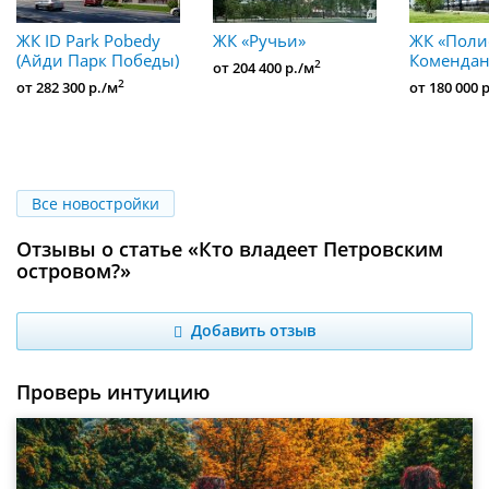
ЖК ID Park Pobedy
ЖК «Ручьи»
ЖК «Поли
(Айди Парк Победы)
Комендан
2
от 204 400 р./м
2
от 282 300 р./м
от 180 000 
Все новостройки
Отзывы о статье «Кто владеет Петровским
островом?»
Добавить отзыв
Проверь интуицию