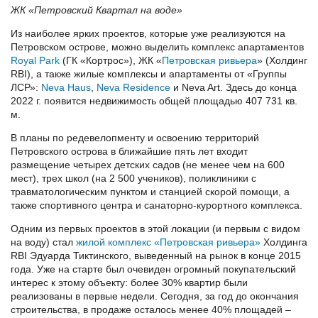
ЖК «Петровский Квартал на воде»
Из наиболее ярких проектов, которые уже реализуются на
Петровском острове, можно выделить комплекс апартаментов
Royal Park
(ГК «Кортрос»), ЖК «
Петровская ривьера
» (Холдинг
RBI), а также жилые комплексы и апартаменты от «Группы
ЛСР»:
Neva Haus
,
Neva Residence
и Neva Art. Здесь до конца
2022 г. появится недвижимость общей площадью 407 731 кв.
м.
В планы по редевелопменту и освоению территорий
Петровского острова в ближайшие пять лет входит
размещение четырех детских садов (не менее чем на 600
мест), трех школ (на 2 500 учеников), поликлиники с
травматологическим пунктом и станцией скорой помощи, а
также спортивного центра и санаторно-курортного комплекса.
Одним из первых проектов в этой локации (и первым с видом
на воду) стал
жилой комплекс «Петровская ривьера»
Холдинга
RBI Эдуарда Тиктинского, выведенный на рынок в конце 2015
года. Уже на старте был очевиден огромный покупательский
интерес к этому объекту: более 30% квартир были
реализованы в первые недели. Сегодня, за год до окончания
строительства, в продаже осталось менее 40% площадей –