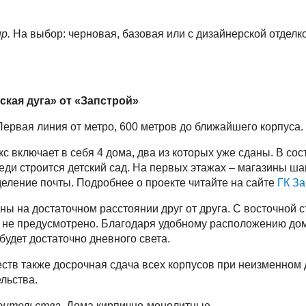
р.
На выбор: черновая, базовая или с дизайнерской отделк
ская дуга» от «Запстрой»
Первая линия от метро, 600 метров до ближайшего корпуса.
с включает в себя 4 дома, два из которых уже сданы. В со
реди строится детский сад. На первых этажах – магазины ша
деление почты. Подробнее о проекте читайте на
сайте
ГК За
ы на достаточном расстоянии друг от друга. С восточной 
 не предусмотрено. Благодаря удобному расположению домо
будет достаточно дневного света.
тв также досрочная сдача всех корпусов при неизменном
льства.
оительства.
Дома кирпично-монолитные.