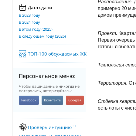
Расположение.
Д
Дата сдачи
примерно 20 мин
В 2023 году
домов преимуще
В 2024 году
В этом году (2025)
Проект.
Квартал
В следующем году (2026)
Первая очередь 
готовы любовать
ТОП-100 обсуждаемых ЖК
Технология стр
Персональное меню:
Территория.
От
Чтобы ваши данные никогда не
потерялись, авторизуйтесь:
Отделка кварт
есть лоты с чис
11
Проверь интуицию