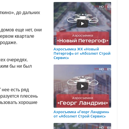
ткино», до дальних
 домов еще нет, они
первом квартале
 продаже.
Аэросъемка ЖК «Новый
Петергоф» от «Абсолют Строй
Сервис»
ех очередях.
аким бы ни был
 нее есть ряд
бразуется плесень
ользовать хорошие
Аэросъемка «Георг Ландрин»
от «Абсолют Строй Сервис»