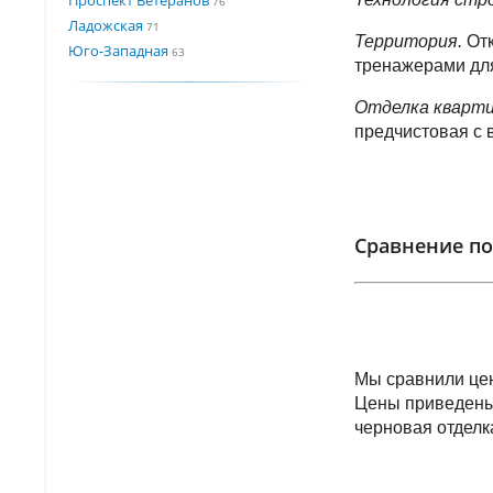
76
Ладожская
71
Территория.
Отк
Юго-Западная
63
тренажерами для
Отделка кварт
предчистовая с 
Сравнение по
Мы сравнили цен
Цены приведены 
черновая отделк