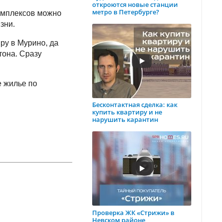
откроются новые станции
метро в Петербурге?
комплексов можно
зни.
ру в Мурино, да
тона. Сразу
е жилье по
Бесконтактная сделка: как
купить квартиру и не
нарушить карантин
Проверка ЖК «Стрижи» в
Невском районе