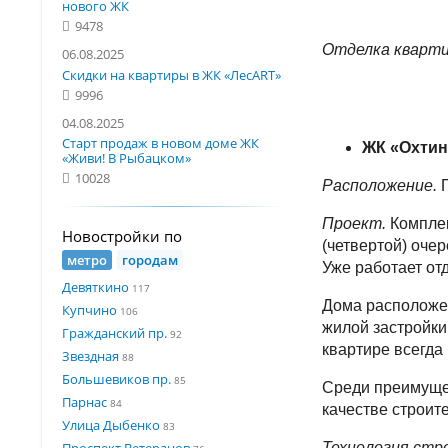
нового ЖК
9478
Отделка кварти
06.08.2025
Скидки на квартиры в ЖК «ЛесART»
9996
04.08.2025
Старт продаж в новом доме ЖК
ЖК «Охтин
«Живи! В Рыбацком»
10028
Расположение.
Проект.
Комплек
Новостройки по
(четвертой) оче
метро
городам
Уже работает от
Девяткино
117
Дома расположен
Купчино
106
жилой застройки
Гражданский пр.
92
квартире всегда 
Звездная
88
Большевиков пр.
85
Среди преимущес
Парнас
84
качестве строите
Улица Дыбенко
83
Проспект Ветеранов
Технология стр