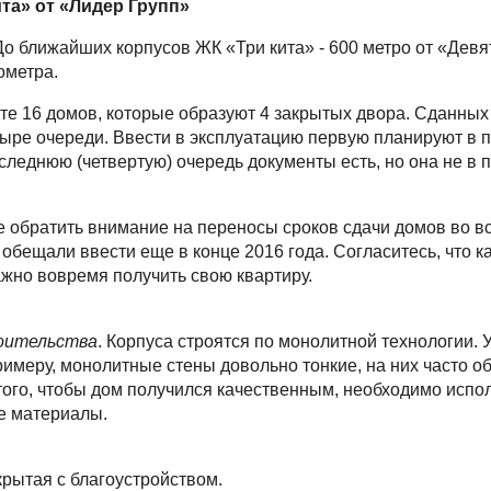
ита» от «Лидер Групп»
о ближайших корпусов ЖК «Три кита» - 600 метро от «Девя
лометра.
те 16 домов, которые образуют 4 закрытых двора. Сданных
тыре очереди. Ввести в эксплуатацию первую планируют в 
оследнюю (четвертую) очередь документы есть, но она не в
е обратить внимание на переносы сроков сдачи домов во вс
обещали ввести еще в конце 2016 года. Согласитесь, что к
важно вовремя получить свою квартиру.
оительства
. Корпуса строятся по монолитной технологии. У
примеру, монолитные стены довольно тонкие, на них часто о
 того, чтобы дом получился качественным, необходимо исп
е материалы.
крытая с благоустройством.