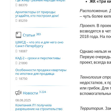
Где живут разные народы мира?
ЖК «Три к
88370
Расположение.
Д
Архитекторы от природы:
угадайте, кто построил дом!
– чуть более ки
85259
Проект.
В проек
возводятся в че
383
Статьи
2018 года. На п
ШМСД – что это и для чего оно
Санкт-Петербургу
18087
Однако нельзя н
Первую очередь 
КАД-2 – сроки и перспективы
проект, всегда 
21890
Особенности продажи квартиры
по ипотеке для продавца
Технология стр
18750
недостатков, к 
или грибок. Для
3 224
Новости
вспомогательны
08.08.2025
Компания Л1 получила
Территория
. За
разрешение на строительство