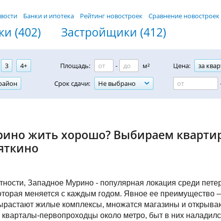
вости
Банки и ипотека
Рейтинг новостроек
Сравнение новостроек
и (402)
Застройщики (412)
3
4+
Площадь:
-
м²
Цена:
за квар
район
Срок сдачи:
Не выбрано
рино жить хорошо? Выбираем квартир
яткино
стности, Западное Мурино - популярная локация среди пете
оторая меняется с каждым годом. Явное ее преимущество –
растают жилые комплексы, множатся магазины и открываю
кварталы-первопроходцы около метро, быт в них наладилс