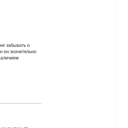
 не забывать о
н он значительно
 наличием