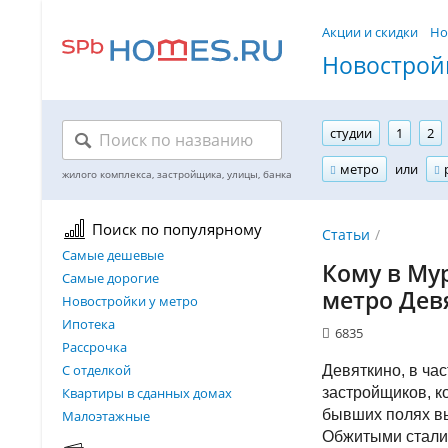
Акции и скидки
Но
Новостройк
студии
1
2
метро
или
Поиск по популярному
Статьи
Самые дешевые
Кому в Му
Самые дорогие
метро Дев
Новостройки у метро
Ипотека
6835
Рассрочка
С отделкой
Девяткино, в ча
Квартиры в сданных домах
застройщиков, к
бывших полях вы
Малоэтажные
Обжитыми стали 