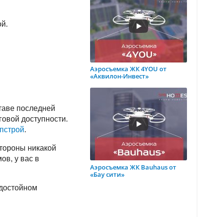
ой.
Аэросъемка ЖК 4YOU от
«Аквилон-Инвест»
ставе последней
говой доступности.
пстрой
.
стороны никакой
в, у вас в
Аэросъемка ЖК Bauhaus от
«Бау сити»
 достойном