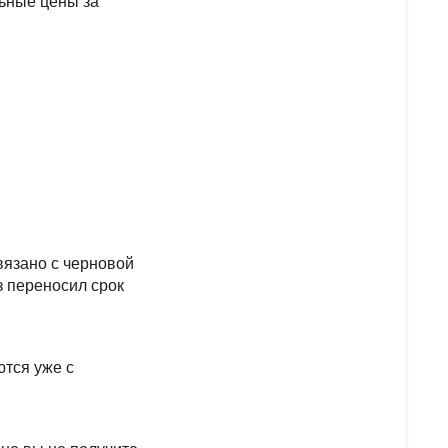
ьные цены за
вязано с черновой
з переносил срок
ются уже с