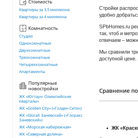
Стоимость
Стройки распрос
Квартиры за 3.5 миллиона
удобно добратьс
Квартиры за 4 миллиона
SPbHomes.ru реш
Комнатность
так, чтоб и метр
Студии
отвечаем – можн
Однокомнатные
Двухкомнатные
Мы сравнили три
Трехкомнатные
доступной цене.
Четырехкомнатные
Апартаменты
Популярные
новостройки
Сравнение по
ЖК «Югтаун. Олимпийские
кварталы»
ЖК «Golden City» («Голден Сити»)
ЖК «GloraX Заневский»​ («Глоракс
Заневский»)
ЖК «Морская набережная»
ЖК «Краск
ЖК «Северная долина»