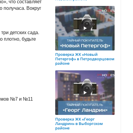
о», что составляет
о получаса. Вокруг
три детских сада.
 плотно, будьте
Проверка ЖК «Новый
Петергоф» в Петродворцовом
районе
домов №7 и №11
Проверка ЖК «Георг
Ландрин» в Выборгском
районе