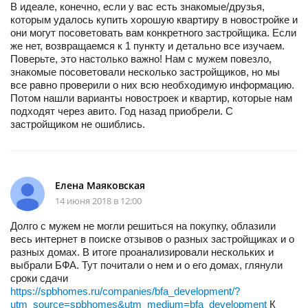
В идеале, конечно, если у вас есть знакомые/друзья,
которым удалось купить хорошую квартиру в новостройке и
они могут посоветовать вам конкретного застройщика. Если
же нет, возвращаемся к 1 пункту и детально все изучаем.
Поверьте, это настолько важно! Нам с мужем повезло,
знакомые посоветовали несколько застройщиков, но мы
все равно проверили о них всю необходимую информацию.
Потом нашли варианты новостроек и квартир, которые нам
подходят через авито. Год назад приобрели. С
застройщиком не ошиблись.
Елена Маяковская
14 июня 2018 в 12:00
Долго с мужем не могли решиться на покупку, облазили
весь интернет в поиске отзывов о разных застройщиках и о
разных домах. В итоге проанализировали нескольких и
выбрали БФА. Тут почитали о нем и о его домах, глянули
сроки сдачи
https://spbhomes.ru/companies/bfa_development/?
utm_source=spbhomes&utm_medium=bfa_development
К