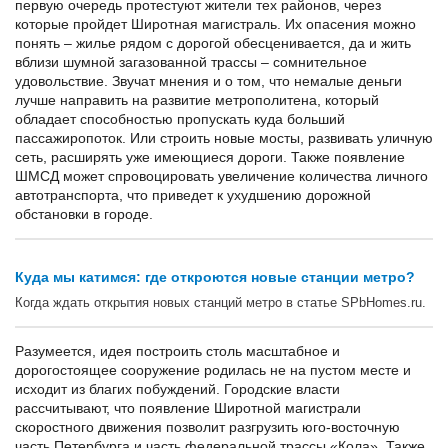
первую очередь протестуют жители тех районов, через
которые пройдет Широтная магистраль. Их опасения можно
понять – жилье рядом с дорогой обесценивается, да и жить
вблизи шумной загазованной трассы – сомнительное
удовольствие. Звучат мнения и о том, что немалые деньги
лучше направить на развитие метрополитена, который
обладает способностью пропускать куда больший
пассажиропоток. Или строить новые мосты, развивать уличную
сеть, расширять уже имеющиеся дороги. Также появление
ШМСД может спровоцировать увеличение количества личного
автотранспорта, что приведет к ухудшению дорожной
обстановки в городе.
Куда мы катимся: где откроются новые станции метро?
Когда ждать открытия новых станций метро в статье SPbHomes.ru.
Разумеется, идея построить столь масштабное и
дорогостоящее сооружение родилась не на пустом месте и
исходит из благих побуждений. Городские власти
рассчитывают, что появление Широтной магистрали
скоростного движения позволит разгрузить юго-восточную
часть Петербурга и часть федеральной трассы «Кола». Также