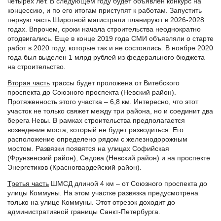
четырех лет. В следующем году будет объявлен конкурс на
концессию, и по его итогам приступят к работам. Запустить
первую часть Широтной магистрали планируют в 2026-2028
годах. Впрочем, сроки начала строительства неоднократно
отодвигались. Еще в конце 2019 года СМИ объявляли о старте
работ в 2020 году, которые так и не состоялись. В ноябре 2020
года был выделен 1 млрд рублей из федерального бюджета
на строительство.
Вторая часть
трассы будет проложена от Витебского
проспекта до Союзного проспекта (Невский район).
Протяженность этого участка – 6,8 км. Интересно, что этот
участок не только свяжет между три района, но и соединит два
берега Невы. В рамках строительства предполагается
возведение моста, который не будет разводиться. Его
расположение определено рядом с железнодорожным
мостом. Развязки появятся на улицах Софийская
(Фрунзенский район), Седова (Невский район) и на проспекте
Энергетиков (Красногвардейский район).
Третья часть
ШМСД длиной 4 км – от Союзного проспекта до
улицы Коммуны. На этом участке развязка предусмотрена
только на улице Коммуны. Этот отрезок доходит до
административной границы Санкт-Петербурга.