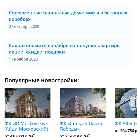
Современные панельные дома: мифы о бетонных
коробках
27 октября 2020
Как сэкономить в ноябре на покупке квартиры:
акции, скидки, подарки
17 ноября 2020
Популярные новостройки:
ЖК «ID Moskovskiy»
ЖК «Статус у Парка
ЖК Alter (
(Айди Московский)
Победы»
от 304 756 
2
2
от 410 000 р./м
от 259 819 р./м