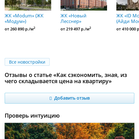
ЖК «Modum» (ЖК
ЖК «Новый
ЖК «ID Mo
«Модум»)
Лесснер»
(Айди Мо
2
2
от 260 890 р./м
от 219 497 р./м
от 410 000 
Все новостройки
Отзывы о статье «Как сэкономить, зная, из
чего складывается цена на квартиру»
Добавить отзыв
Проверь интуицию