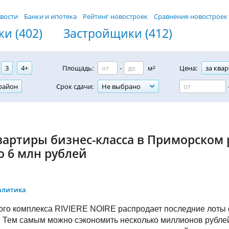
вости
Банки и ипотека
Рейтинг новостроек
Сравнение новостроек
и (402)
Застройщики (412)
3
4+
Площадь:
-
м²
Цена:
за квар
район
Срок сдачи:
Не выбрано
вартиры бизнес-класса в Приморском 
о 6 млн рублей
алитика
го комплекса RIVIERE NOIRE распродает последние лоты с
. Тем самым можно сэкономить несколько миллионов рубле