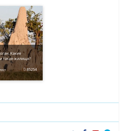
оган. Какие
и такое жилище?
85254
тест