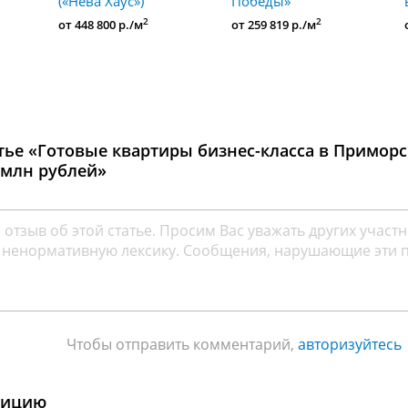
(«Нева Хаус»)
Победы»
2
2
от 448 800 р./м
от 259 819 р./м
тье «Готовые квартиры бизнес-класса в Приморс
 млн рублей»
Чтобы отправить комментарий,
авторизуйтесь
уицию