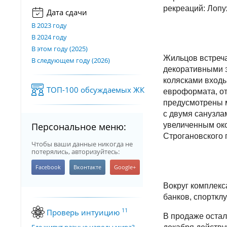
рекреаций: Лопу
Дата сдачи
В 2023 году
В 2024 году
В этом году (2025)
Жильцов встреч
В следующем году (2026)
декоративными э
колясками входы
ТОП-100 обсуждаемых ЖК
евроформата, от
предусмотрены м
с двумя санузла
Персональное меню:
увеличенным око
Строгановского 
Чтобы ваши данные никогда не
потерялись, авторизуйтесь:
Вокруг комплекс
банков, спорткл
11
Проверь интуицию
В продаже остал