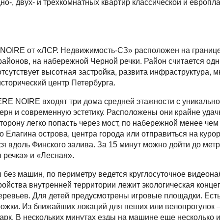
дно-, двух- и трехкомнатных квартир классической и европл
 NOIRE от «ЛСР. Недвижимость-СЗ» расположен на границе
районов, на набережной Черной речки. Район считается од
отсутствует высотная застройка, развита инфраструктура, м
исторический центр Петербурга.
ERE NOIRE входят три дома средней этажности с уникально
рн и современную эстетику. Расположены они крайне удачн
торону легко попасть через мост, по набережной менее чем 
о Елагина острова, центра города или отправиться на куро
 вдоль Финского залива. За 15 минут можно дойти до метр
 речка» и «Лесная».
без машин, по периметру ведется круглосуточное видеона
ройства внутренней территории лежит экологическая концеп
еревьев. Для детей предусмотрены игровые площадки. Ест
жки. Из ближайших локаций для пеших или велопрогулок –
арк. В нескольких минутах езды на машине еще несколько 