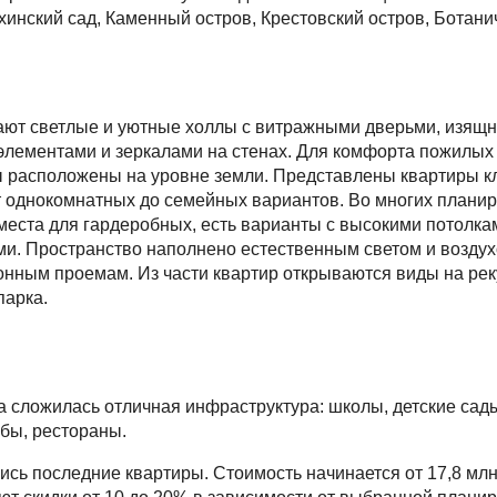
хинский сад, Каменный остров, Крестовский остров, Ботани
ают светлые и уютные холлы с витражными дверьми, изящ
лементами и зеркалами на стенах. Для комфорта пожилых
 расположены на уровне земли. Представлены квартиры кл
 однокомнатных до семейных вариантов. Во многих плани
еста для гардеробных, есть варианты с высокими потолкам
ми. Пространство наполнено естественным светом и возду
нным проемам. Из части квартир открываются виды на рек
парка.
а сложилась отличная инфраструктура: школы, детские сад
убы, рестораны.
ись последние квартиры. Стоимость начинается от 17,8 млн