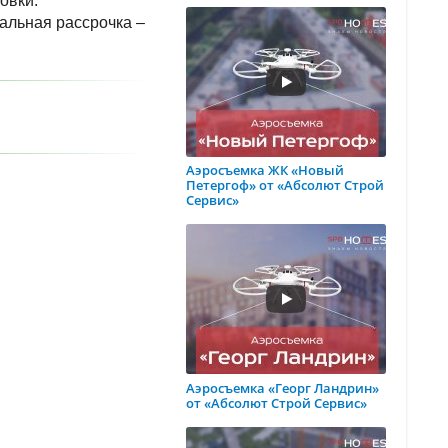
овки.
альная рассрочка –
Аэросъемка ЖК «Новый
Петергоф» от «Абсолют Строй
Сервис»
Аэросъемка «Георг Ландрин»
от «Абсолют Строй Сервис»