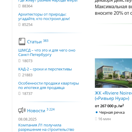
Где живут разные народы мира?
декабря действу
88364
Максимальная вы
вносите 20% от 
Архитекторы от природы:
угадайте, кто построил дом!
85254
383
Статьи
ШМСД – что это и для чего оно
Санкт-Петербургу
18073
КАД-2 – сроки и перспективы
21883
Особенности продажи квартиры
по ипотеке для продавца
ЖК «Riviere Noire
18737
(«Ривьер Нуар»)
2
от 267 000 р./м
3 224
Новости
Черная речка
16 мин
08.08.2025
Компания Л1 получила
разрешение на строительство