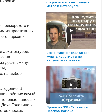
анировки.
откроются новые станции
метро в Петербурге?
 Приморского и
ним из престижных
ного парков и
й архитектурой,
Бесконтактная сделка: как
купить квартиру и не
о: на
нарушить карантин
за десять минут
рты,
о, на выбор
блюдение. В
ция: обилие клумб,
ь теневые навесы и
 Дача Головина и
Проверка ЖК «Стрижи» в
исторических
Невском районе