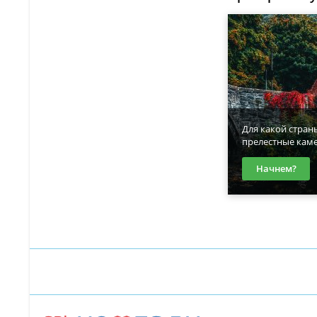
Для какой стран
прелестные кам
Начнем?