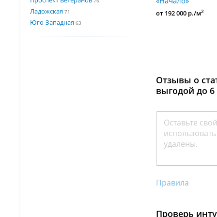
«Начало»
76
Ладожская
71
2
от 192 000 р./м
Юго-Западная
63
Отзывы о ста
выгодой до 6
Правила
Проверь инт