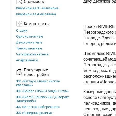
Стоимость
двух десятков о
Квартиры за 3.5 миллиона
Квартиры за 4 миллиона
Комнатность
Проект RIVIERE
Студии
Петроградского 
Однокомнатные
в городе. Здесь 
Двухкомнатные
скверов, рядом 
Трехкомнатные
В комплекс RIVI
Четырехкомнатные
сочетающей моде
Апартаменты
Петроградскую с
Популярные
можно доехать д
новостройки
расположившиеся
ЖК «Югтаун. Олимпийские
станции «Черная
кварталы»
ЖК «Golden City» («Голден Сити»)
Камерные дворы 
ЖК «GloraX Заневский»​ («Глоракс
основе благоуст
Заневский»)
палисадников, д
ЖК «Морская набережная»
пешеходные доро
ЖК «Северная долина»
Строгановский п