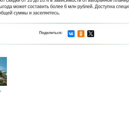
ют скидки от 10 до 20% в зависимости от выбранной планир
года может составить более 6 млн рублей. Доступна специ
общей суммы и заселяетесь.
»