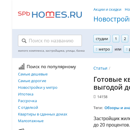
Акции и скидки
Но
Новостройк
студии
1
2
метро
или
Поиск по популярному
Статьи
Самые дешевые
Готовые к
Самые дорогие
выгодой д
Новостройки у метро
Ипотека
14158
Рассрочка
С отделкой
Теги:
Обзоры и ан
Квартиры в сданных домах
Застройщик жило
Малоэтажные
до 20 процентов