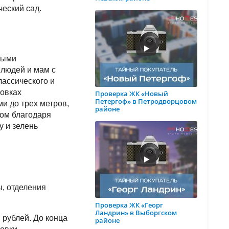
ческий сад.
ными
 людей и мам с
ассического и
ровках
Проверка ЖК «Новый
Петергоф» в Петродворцовом
и до трех метров,
районе
хом благодаря
у и зелень
ы, отделения
Проверка ЖК «Георг
Ландрин» в Выборгском
 рублей. До конца
районе