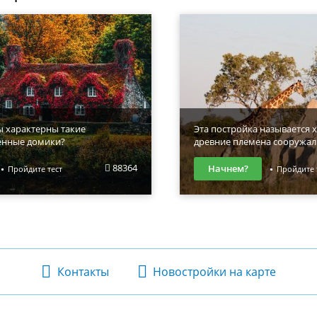
ы характерны такие
Эта постройка называется х
енные домики?
древние племена сооружал
88364
Начнем?
Пройдите тест
Пройдите 
Контакты
Новостройки на карте