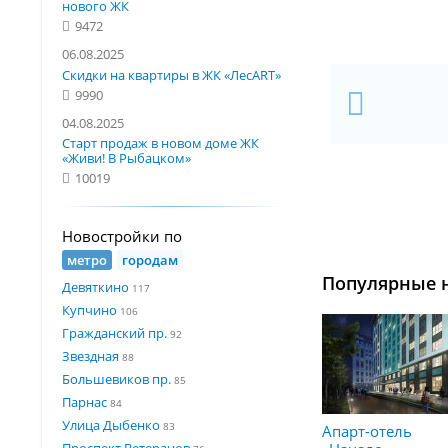
нового ЖК
9472
06.08.2025
Скидки на квартиры в ЖК «ЛесART»
9990
04.08.2025
Старт продаж в новом доме ЖК
«Живи! В Рыбацком»
10019
Новостройки по
метро
городам
Популярные 
Девяткино
117
Купчино
106
Гражданский пр.
92
Звездная
88
Большевиков пр.
85
Парнас
84
Улица Дыбенко
83
Апарт-отель
Проспект Ветеранов