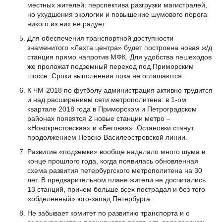
местных жителей: перспектива разгрузки магистралей,
но ухудшения экологии и повышение шумового порога
никого из них не радует.
Для обеспечения транспортной доступности
знаменитого «Лахта центра» будет построена новая ж/д
станция прямо напротив МФК. Для удобства пешеходов
же проложат подземный переход под Приморским
шоссе. Сроки выполнения пока не оглашаются.
К ЧМ-2018 по футболу администрация активно трудится
и над расширением сети метрополитена: в 1-ом
квартале 2018 года в Приморском и Петроградском
районах появятся 2 новые станции метро –
«Новокрестовская» и «Беговая». Остановки станут
продолжением Невско-Василеостровской линии.
Развитие «подземки» вообще наделало много шума в
конце прошлого года, когда появилась обновленная
схема развития петербургского метрополитена на 30
лет. В предварительном плане жители не досчитались
13 станций, причем больше всех пострадал и без того
«обделенный» юго-запад Петербурга.
Не забывает комитет по развитию транспорта и о