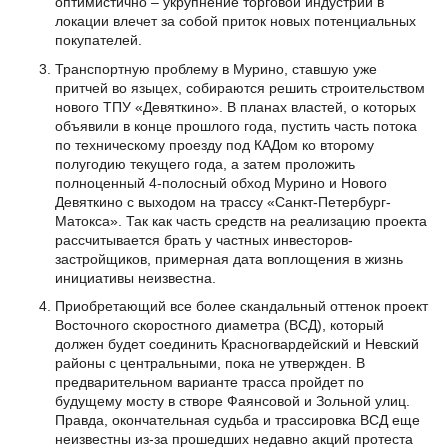
оптимистично – укрупнение торговой индустрии в
локации влечет за собой приток новых потенциальных
покупателей.
Транспортную проблему в Мурино, ставшую уже
притчей во языцех, собираются решить строительством
нового ТПУ «Девяткино». В планах властей, о которых
объявили в конце прошлого года, пустить часть потока
по техническому проезду под КАДом ко второму
полугодию текущего года, а затем проложить
полноценный 4-полосный обход Мурино и Нового
Девяткино с выходом на трассу «Санкт-Петербург-
Матокса». Так как часть средств на реализацию проекта
рассчитывается брать у частных инвесторов-
застройщиков, примерная дата воплощения в жизнь
инициативы неизвестна.
Приобретающий все более скандальный оттенок проект
Восточного скоростного диаметра (ВСД), который
должен будет соединить Красногвардейский и Невский
районы с центральными, пока не утвержден. В
предварительном варианте трасса пройдет по
будущему мосту в створе Фаянсовой и Зольной улиц.
Правда, окончательная судьба и трассировка ВСД еще
неизвестны из-за прошедших недавно акций протеста