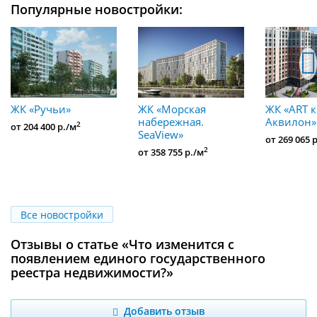
Популярные новостройки:
ЖК «Ручьи»
ЖК «Морская
ЖК «ART к
набережная.
Аквилон»
2
от 204 400 р./м
SeaView»
от 269 065 
2
от 358 755 р./м
Все новостройки
Отзывы о статье «Что изменится с
появлением единого государственного
реестра недвижимости?»
Добавить отзыв