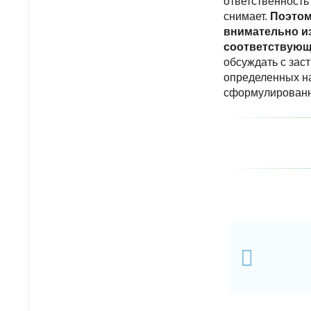
ответственность
снимает.
Поэтом
внимательно из
соответствующ
обсуждать с зас
определенных на
сформулированны