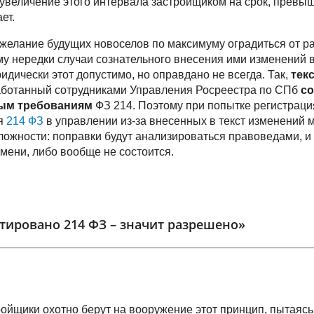
 увеличение этого интервала застройщиком на срок, превы
ет.
желание будущих новоселов по максимуму оградиться от р
у нередки случаи сознательного внесения ими изменений
идически этот допустимо, но оправдано не всегда. Так,
тек
работанный сотрудниками Управления Росреестра по СПб
со
ым требованиям
ФЗ 214. Поэтому при попытке регистраци
ия
214 ФЗ
в управлении из-за внесенных в текст изменений м
ожности: поправки будут анализироваться правоведами, и
емени, либо вообще не состоится.
тировано 214 ФЗ – значит разрешено»
ойщики охотно берут на вооружение этот принцип, пытаяс