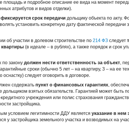
ее площадь и подробное описание ее вида на момент перед
нных атрибутов и видов отделки).
е
фиксируется срок передачи
дольщику объекта по акту. 
волять установить конкретную дату фактической передачи
ии об участии в долевом строительстве по
214 ФЗ
следует
 квартиры
(в идеале – в рублях), а также порядок и срок 
 по закону
должен нести ответственность за объект
, п
арантийные сроки (обычно 5 лет – на квартиру, 3 – на ее т
 оснастку) следует оговорить в договоре.
олжен содержать
пункт о финансовых гарантиях
, обеспе
 дольщиком взятых обязательств. Гарантией может быть п
кредитного учреждения или полис страхования гражданст
ности застройщика.
ым условием легитимности ДДУ является
указание в нем 
ся у застройщика земельного участка и возводимых на учас