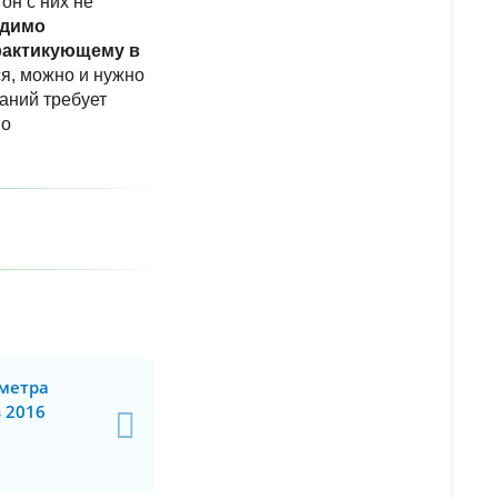
он с них не
одимо
практикующему в
ся, можно и нужно
аний требует
но
 метра
 2016