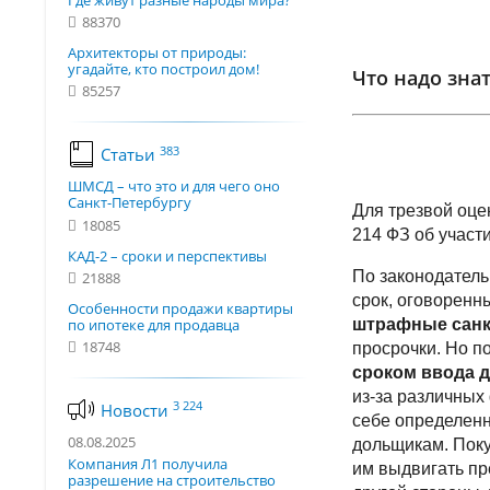
Где живут разные народы мира?
88370
Архитекторы от природы:
угадайте, кто построил дом!
Что надо зна
85257
383
Статьи
ШМСД – что это и для чего оно
Санкт-Петербургу
Для трезвой оце
18085
214 ФЗ об участ
КАД-2 – сроки и перспективы
По законодатель
21888
срок, оговоренны
Особенности продажи квартиры
по ипотеке для продавца
штрафные сан
18748
просрочки. Но 
сроком ввода 
из-за различных
3 224
Новости
себе определенн
08.08.2025
дольщикам. Поку
Компания Л1 получила
им выдвигать пр
разрешение на строительство