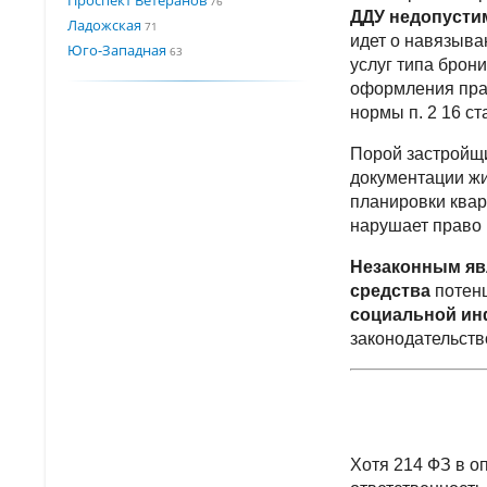
76
ДДУ недопуст
Ладожская
71
идет о навязыва
Юго-Западная
63
услуг типа брон
оформления пра
нормы п. 2 16 с
Порой застройщ
документации жи
планировки квар
нарушает право 
Незаконным яв
средства
потен
социальной ин
законодательств
Хотя 214 ФЗ в о