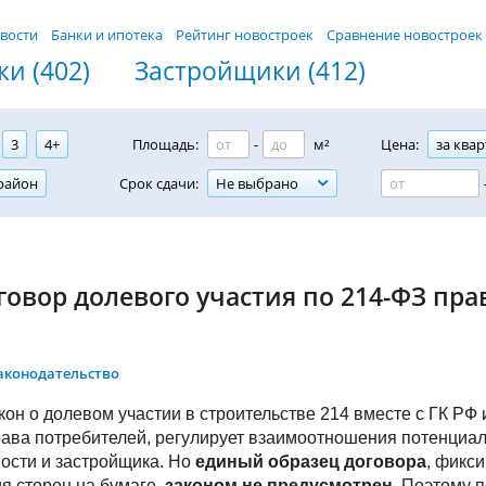
вости
Банки и ипотека
Рейтинг новостроек
Сравнение новостроек
и (402)
Застройщики (412)
3
4+
Площадь:
-
м²
Цена:
за квар
район
Срок сдачи:
Не выбрано
говор долевого участия по 214-ФЗ пр
аконодательство
он о долевом участии в строительстве 214 вместе с ГК РФ 
ва потребителей, регулирует взаимоотношения потенциал
ости и застройщика. Но
единый образец договора
, фикс
я сторон на бумаге,
законом не предусмотрен
. Поэтому 