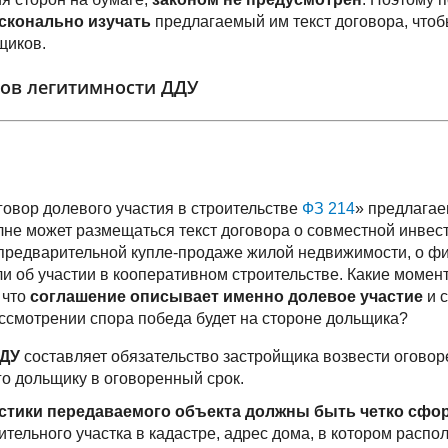
сконально изучать
предлагаемый им текст договора, что
щиков.
ов легитимности ДДУ
овор долевого участия в строительстве
ФЗ 214
» предлагае
не может размещаться текст договора о совместной инвес
 предварительной купле-продаже жилой недвижимости, о 
ли об участии в кооперативном строительстве. Какие моме
 что
соглашение описывает именно долевое участие
и с
ссмотрении спора победа будет на стороне дольщика?
ДДУ
составляет обязательство застройщика возвести оговор
го дольщику в оговоренный срок.
стики передаваемого объекта должны быть четко сф
ительного участка в кадастре, адрес дома, в котором распо