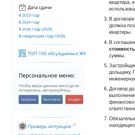
квартира, 
Дата сдачи
использова
В 2023 году
В договор
В 2024 году
должна поз
В этом году (2025)
квартиры.
В следующем году (2026)
В соглашен
стоимость
ТОП-100 обсуждаемых ЖК
суммы.
Застройщик
дольщику. Г
Персональное меню:
инженерную
Чтобы ваши данные никогда не
Договор д
потерялись, авторизуйтесь:
выполнение
финансово-
ответствен
Обязательн
находящего
11
Проверь интуицию