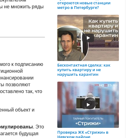
откроются новые станции
бы не множить ряды
метро в Петербурге?
мого к подписанию
Бесконтактная сделка: как
купить квартиру и не
тиционной
нарушить карантин
финансировании
нты позволяют
оставлено так, что
енный объект и
ормулированы
. Это
Проверка ЖК «Стрижи» в
лагается будущая
Невском районе