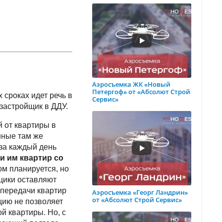
Аэросъемка ЖК «Новый
Петергоф» от «Абсолют Строй
 сроках идет речь в
Сервис»
 застройщик в ДДУ.
 от квартиры в
анные там же
 за каждый день
и им квартир со
ом планируется, но
щики оставляют
 передачи квартир
Аэросъемка «Георг Ландрин»
от «Абсолют Строй Сервис»
цию не позволяет
й квартиры. Но, с