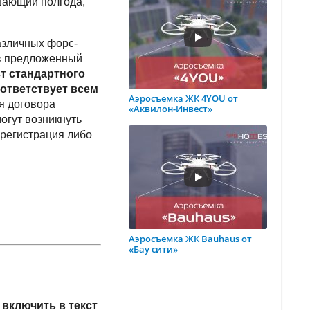
шающий полгода,
азличных форс-
 в предложенный
ст стандартного
ответствует всем
Аэросъемка ЖК 4YOU от
я договора
«Аквилон-Инвест»
огут возникнуть
 регистрация либо
Аэросъемка ЖК Bauhaus от
«Бау сити»
ь
включить в текст