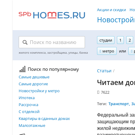
Акции и скидки
Но
Новостройк
студии
1
2
метро
или
Поиск по популярному
Статьи
Самые дешевые
Читаем до
Самые дорогие
Новостройки у метро
7622
Ипотека
Теги:
Транспорт
З
Рассрочка
С отделкой
Федеральный зак
Квартиры в сданных домах
защищающим пра
Малоэтажные
жилой недвижим
взаимоотношени