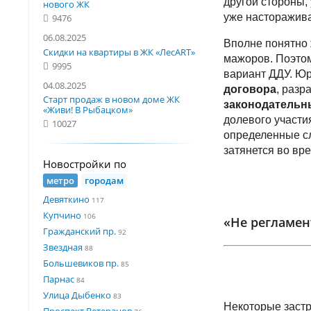
другой стороны,
нового ЖК
уже насторажива
9476
06.08.2025
Вполне понятно 
Скидки на квартиры в ЖК «ЛесART»
мажоров. Поэтом
9995
вариант ДДУ. Юр
04.08.2025
договора
, раз
Старт продаж в новом доме ЖК
законодательн
«Живи! В Рыбацком»
долевого участ
10027
определенные сл
затянется во вр
Новостройки по
метро
городам
Девяткино
117
Купчино
106
«Не регламен
Гражданский пр.
92
Звездная
88
Большевиков пр.
85
Парнас
84
Улица Дыбенко
83
Некоторые застр
Проспект Ветеранов