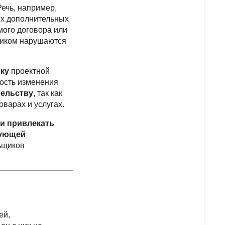
 Речь, например,
ых дополнительных
мого договора или
щиком нарушаются
вку
проектной
ность изменения
тельству
, так как
варах и услугах.
и привлекать
вующей
льщиков
ей,