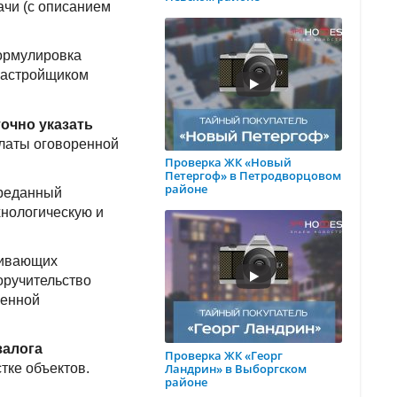
ачи (с описанием
Формулировка
 застройщиком
точно указать
уплаты оговоренной
Проверка ЖК «Новый
Петергоф» в Петродворцовом
районе
ереданный
ехнологическую и
чивающих
оручительство
венной
залога
Проверка ЖК «Георг
Ландрин» в Выборгском
тке объектов.
районе