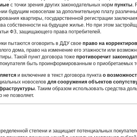
имые
с точки зрения других законодательных норм
пункты
.
нии будущим новоселам за дополнительную плату различн
ирования квартиры, государственной регистрации заключае
ва собственности на будущее жилье. Но при этом застрой
татьи ФЗ, защищающего права потребителей.
ики пытаются оговорить в ДДУ свое
право на корректиро
лого дома, право на изменение его этажности или возмож
тиры. Такой пункт договора тоже
противоречит законода
покупателя быть проинформированным о приобретаемых то
ляется
и включение в текст договора пункта
о возможност
циальных новоселов
для сооружения объектов сопутст
фраструктуры
. Таким образом использовать средства до
о не позволяет.
пределенной степени и защищает потенциальных покупател