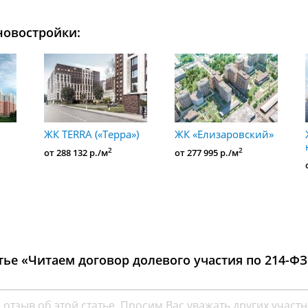
новостройки:
ЖК TERRA («Терра»)
ЖК «Елизаровский»
2
2
от 288 132 р./м
от 277 995 р./м
тье «Читаем договор долевого участия по 214-Ф