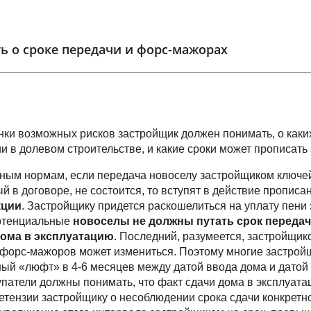
ть о сроке передачи и форс-мажорах
нки возможных рисков застройщик должен понимать, о каких
ии в долевом строительстве, и какие сроки может прописать
ным нормам, если передача новоселу застройщиком ключей
й в договоре, не состоится, то вступят в действие пропис
кции
. Застройщику придется раскошелиться на уплату пени
потенциальные
новоселы не должны путать срок передач
дома в эксплуатацию
. Последний, разумеется, застройщик
 форс-мажоров может измениться. Поэтому многие застрой
ый «люфт» в 4-6 месяцев между датой ввода дома и датой
патели должны понимать, что факт сдачи дома в эксплуата
етензии застройщику о несоблюдении срока сдачи конкретно