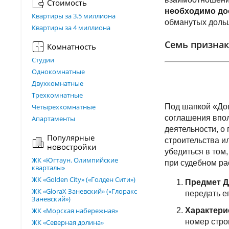
Стоимость
необходимо до
Квартиры за 3.5 миллиона
обманутых доль
Квартиры за 4 миллиона
Семь признак
Комнатность
Студии
Однокомнатные
Двухкомнатные
Трехкомнатные
Четырехкомнатные
Под шапкой «Дог
соглашения впол
Апартаменты
деятельности, о
Популярные
строительства и
новостройки
убедиться в том,
ЖК «Югтаун. Олимпийские
при судебном ра
кварталы»
ЖК «Golden City» («Голден Сити»)
Предмет 
ЖК «GloraX Заневский»​ («Глоракс
передать е
Заневский»)
ЖК «Морская набережная»
Характери
номер стро
ЖК «Северная долина»