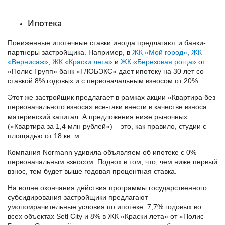
Ипотека
Пониженные ипотечные ставки иногда предлагают и банки-
партнеры застройщика. Например, в
ЖК «Мой город»
,
ЖК
«Вернисаж»
,
ЖК «Краски лета»
и
ЖК «Березовая роща»
от
«Полис Групп» банк «ГЛОБЭКС» дает ипотеку на 30 лет со
ставкой 8% годовых и с первоначальным взносом от 20%.
Этот же застройщик предлагает в рамках акции «Квартира без
первоначального взноса» все-таки внести в качестве взноса
материнский капитал. А предложения ниже рыночных
(«Квартира за 1,4 млн рублей») – это, как правило, студии с
площадью от 18 кв. м.
Компания Normann удивила объявляем об ипотеке с 0%
первоначальным взносом. Подвох в том, что, чем ниже первый
взнос, тем будет выше годовая процентная ставка.
На волне окончания действия программы государственного
субсидирования застройщики предлагают
умопомрачительные условия по ипотеке: 7,7% годовых во
всех объектах Setl City и 8% в ЖК «Краски лета» от «Полис