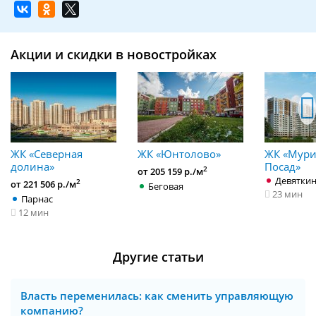
Акции и скидки в новостройках
ЖК «Северная
ЖК «Юнтолово»
ЖК «Мур
долина»
Посад»
2
от 205 159 р./м
Девятки
2
от 221 506 р./м
Беговая
23 мин
Парнас
12 мин
Другие статьи
Власть переменилась: как сменить управляющую
компанию?