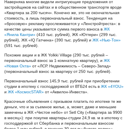
Наверняка многие видели интригующие предложения от
застройщиков на сайтах и в общественном транспорте вроде
«Квартира за 200 тысяч». Конечно же, это не окончательная
стоимость, а лишь первоначальный взнос. Тенденция на
«бросовую» рекламу прослеживается у «Ленстройтреста»: в
качестве цены указывается сумма первого взноса в
ЖК
«Янила Кантри»
(410 тыс. рублей), ЖК «Юттери» (299 тыс.
рублей), ЖК «IQ Гатчина» (390 тыс. рублей) и
ЖК «Нью-Тон»
(591 тыс. рублей).
Похожие акции и в ЖК Yolkki Village (290 тыс. рублей –
первоначальный взнос за 1-комнатную квартиру), и
ЖК
«Новая Охта»
от «ЛСР. Недвижимость – Северо-Запад»
(первоначальный взнос за квартиру от 250 тыс. рублей).
Первоначальный взнос 145,9 тыс. рублей при приобретении
студии в ипотеку с господдержкой от ВТБ24 есть в
ЖК «4YOU»
и
ЖК «КосмосSTAR»
от «Аквилон-Инвеста».
Красочные объявления с призывом платить по ипотеке те же
деньги, что и за съемное жилье, а, может, даже и меньшие
замечены в ЖК «Чистое небо» от Setl City («Квартира за 9900
в месяц»): при покупке квартиры-студии 24,9 кв. м в ипотеку с
господдержкой от Сбербанка и первоначальным взносом
более 1 млн рублей, в течение 30 лет вы будете должны