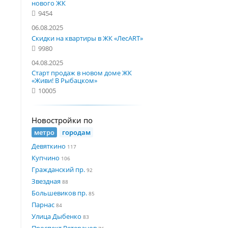
нового ЖК
9454
06.08.2025
Скидки на квартиры в ЖК «ЛесART»
9980
04.08.2025
Старт продаж в новом доме ЖК
«Живи! В Рыбацком»
10005
Новостройки по
метро
городам
Девяткино
117
Купчино
106
Гражданский пр.
92
Звездная
88
Большевиков пр.
85
Парнас
84
Улица Дыбенко
83
Проспект Ветеранов