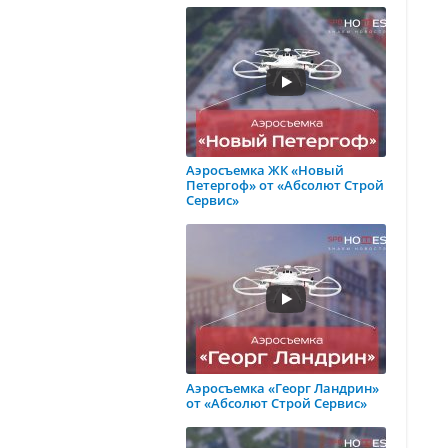
Аэросъемка ЖК «Новый
Петергоф» от «Абсолют Строй
Сервис»
Аэросъемка «Георг Ландрин»
от «Абсолют Строй Сервис»