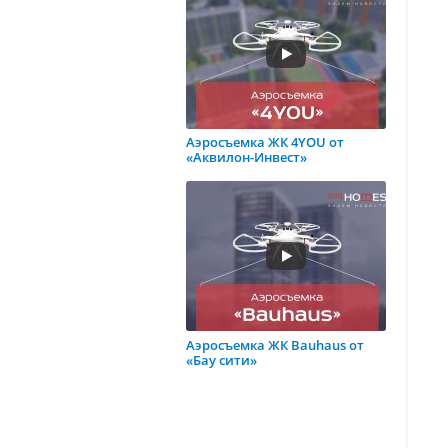
Аэросъемка ЖК 4YOU от
«Аквилон-Инвест»
Аэросъемка ЖК Bauhaus от
«Бау сити»