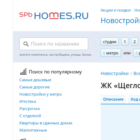
Акции и скидки
Но
Новостройк
студии
1
2
метро
или
Поиск по популярному
Новостройки
Вс
Самые дешевые
ЖК «Щегло
Самые дорогие
Новостройки у метро
Описание
Ход 
Ипотека
Рассрочка
С отделкой
Квартиры в сданных домах
Малоэтажные