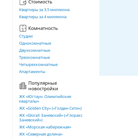
Стоимость
Квартиры за 3.5 миллиона
Квартиры за 4 миллиона
Комнатность
Студии
Однокомнатные
Двухкомнатные
Трехкомнатные
Четырехкомнатные
Апартаменты
Популярные
новостройки
ЖК «Югтаун. Олимпийские
кварталы»
ЖК «Golden City» («Голден Сити»)
ЖК «GloraX Заневский»​ («Глоракс
Заневский»)
ЖК «Морская набережная»
ЖК «Северная долина»