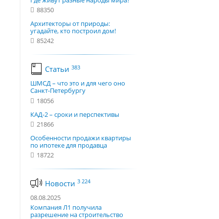
Где живут разные народы мира?
88350
Архитекторы от природы:
угадайте, кто построил дом!
85242
383
Статьи
ШМСД – что это и для чего оно
Санкт-Петербургу
18056
КАД-2 – сроки и перспективы
21866
Особенности продажи квартиры
по ипотеке для продавца
18722
3 224
Новости
08.08.2025
Компания Л1 получила
разрешение на строительство