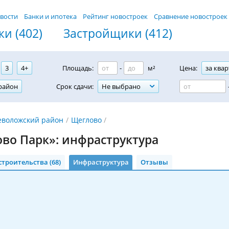
вости
Банки и ипотека
Рейтинг новостроек
Сравнение новостроек
и (402)
Застройщики (412)
3
4+
Площадь:
-
м²
Цена:
за квар
район
Срок сдачи:
Не выбрано
еволожский район
Щеглово
во Парк»: инфраструктура
строительства (68)
Инфраструктура
Отзывы