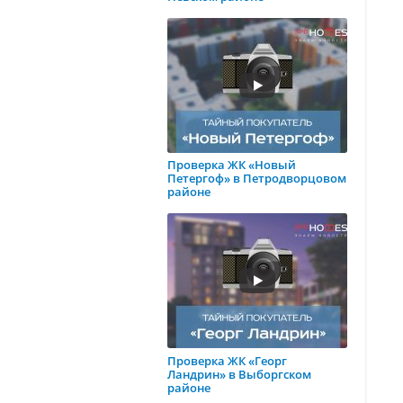
Проверка ЖК «Новый
Петергоф» в Петродворцовом
районе
Проверка ЖК «Георг
Ландрин» в Выборгском
районе