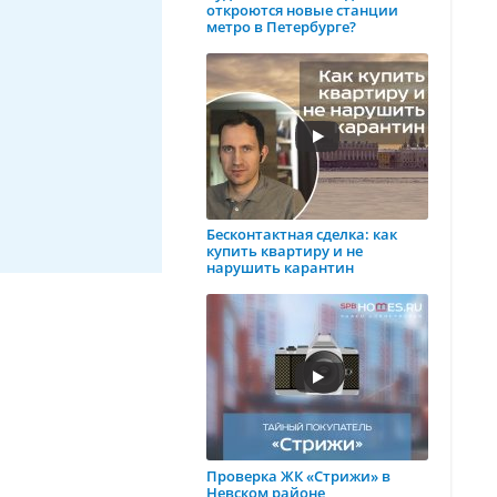
откроются новые станции
метро в Петербурге?
Бесконтактная сделка: как
купить квартиру и не
нарушить карантин
Проверка ЖК «Стрижи» в
Невском районе