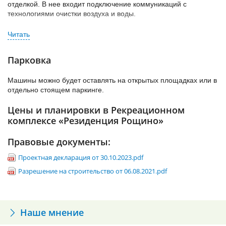
отделкой. В нее входит подключение коммуникаций с
технологиями очистки воздуха и воды.
колясочные;
стойки для велосипедов;
Кроме того, застройщик может предложить вам 3 пакета
ремонта:
постаматы;
«Базовый»;
бутик-отель «Рощино»;
Парковка
«Премиум», с мебелью, текстилем и аксессуарами;
детский клуб;
Машины можно будет оставлять на открытых площадках или в
«Для арендопользования» с бытовой техникой.
игровые зоны;
отдельно стоящем паркинге.
качели и гамаки;
Цены и планировки в Рекреационном
коворкинг;
комплексе «Резиденция Рощино»
конференц-зал;
Правовые документы:
круглосуточный консьерж-сервис;
Проектная декларация от 30.10.2023.pdf
лесной workout;
Разрешение на строительство от 06.08.2021.pdf
медицинский центр;
рестораны;
сад ощущений;
Наше мнение
спортивная площадка на крыше паркинга;