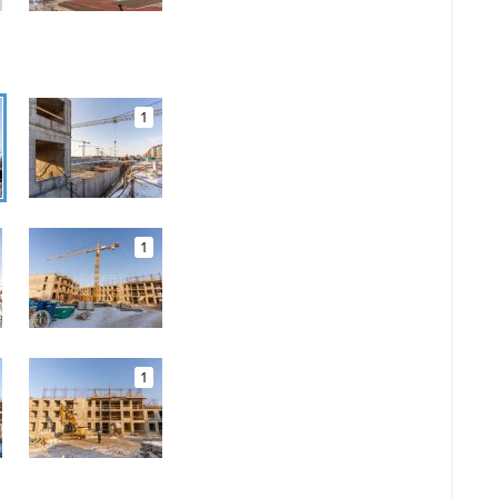
1
1
1