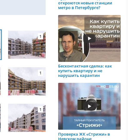
откроются новые станции
метро в Петербурге?
1
Бесконтактная сделка: как
купить квартиру и не
1
нарушить карантин
1
Проверка ЖК «Стрижи» в
Невском районе