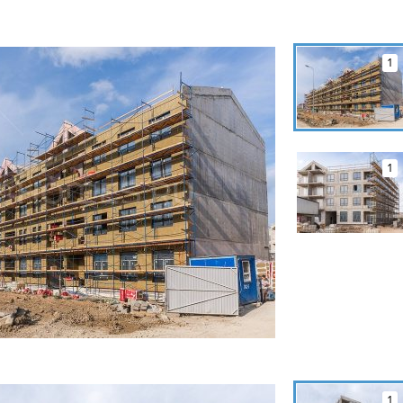
1
1
1