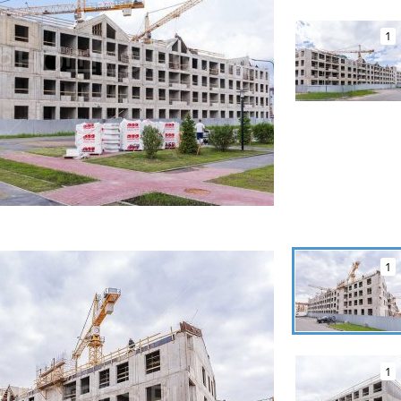
1
1
1