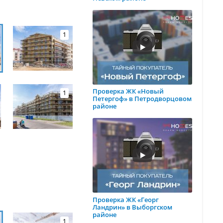
1
Проверка ЖК «Новый
1
Петергоф» в Петродворцовом
районе
Проверка ЖК «Георг
Ландрин» в Выборгском
районе
1