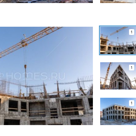
1
1
1