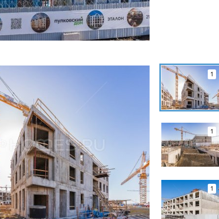
1
1
1