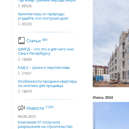
Где живут разные народы мира?
88326
Архитекторы от природы:
угадайте, кто построил дом!
85220
383
Статьи
ШМСД – что это и для чего оно
Санкт-Петербургу
18009
КАД-2 – сроки и перспективы
21831
Особенности продажи квартиры
по ипотеке для продавца
18679
Июнь 2024
3 224
Новости
08.08.2025
Компания Л1 получила
разрешение на строительство