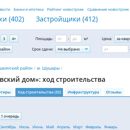
вости
Банки и ипотека
Рейтинг новостроек
Сравнение новостроек
и (402)
Застройщики (412)
3
4+
Площадь:
-
м²
Цена:
за квар
район
Срок сдачи:
Не выбрано
шкинский район
м. Шушары
вский дом»: ход строительства
ртиры
Ход строительства (52)
Инфраструктура
Отзывы
1 очередь
Сентябрь
Июль
Июнь
Май
Апрель
Март
Февраль
Январь