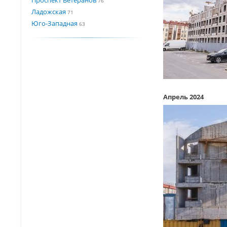
76
Ладожская
71
Юго-Западная
63
Апрель 2024