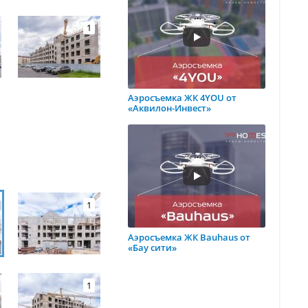
1
Аэросъемка ЖК 4YOU от
«Аквилон-Инвест»
1
Аэросъемка ЖК Bauhaus от
«Бау сити»
1