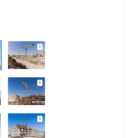
1
1
1