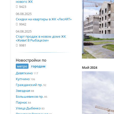
нового ЖК
9423
06.08.2025
Скидки на квартиры в ЖК «ЛесART»
9942
04.08.2025
Старт продаж в новом доме ЖК
«Живи! В Рыбацком»
9981
Новостройки по
метро
городам
Май 2024
Девяткино
117
Купчино
106
Гражданский пр.
92
Звездная
88
Большевиков пр.
85
Парнас
84
Улица Дыбенко
83
Проспект Ветеранов