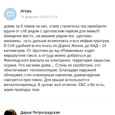
Игорь
26 февраля 2020 в 12:19
домик за 8 лямов на нач. этапе строительства приобрели
вдали от спб рядом с щегловским парком для мамы!!!
Шикарное место...на машине рядом пос. щеглово,
магазины...чуть дальше всеволожск и вся инфраструктура.
В Спб удобней всего ехать по Дороге Жизни, до КАД – 14
километров. От Щеглово до жд «Романовка» ходит
маршрутное такси, а оттуда можно добраться до
Финляндского вокзала на электричке. территория закрытая,
охрана. Что касаемо дома.....Стены из газобетона, это
обеспечивает теплоизоляцию. Благодаря наружной
облицовке стен клинкерным кирпичом, домовладения
смотрятся престижно. Для крыши используется
металлочерепица. В целом .всё отлично. ХВС и Во есть,
ждем проводку газа.
Дарья Петроградская