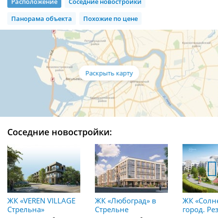
Расположение
Соседние новостройки
Панорама объекта
Похожие по цене
Соседние новостройки:
ЖК «VEREN VILLAGE
ЖК «Любоград» в
ЖК «Сол
Стрельна»
Стрельне
город. Р