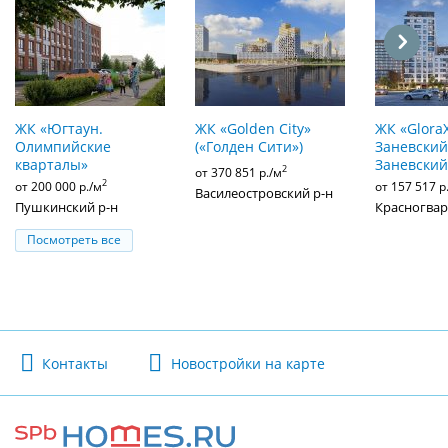
ЖК «Югтаун.
ЖК «Golden City»
ЖК «Glora
Олимпийские
(«Голден Сити»)
Заневский»
кварталы»
Заневский
2
от 370 851 р./м
2
от 200 000 р./м
от 157 517 р
Василеостровский р-н
Пушкинский р-н
Красногвар
Посмотреть все
Контакты
Новостройки на карте