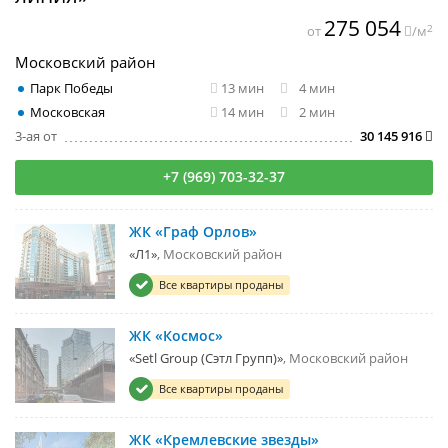
275 054
2
от
/м
Московский район
Парк Победы
13 мин
4 мин
Московская
14 мин
2 мин
3-ая от
30 145 916
+7 (969) 703-32-37
ЖК «Граф Орлов»
«Л1»
Московский район
Все квартиры проданы
ЖК «Космос»
«Setl Group (Сэтл Групп)»
Московский район
Все квартиры проданы
ЖК «Кремлевские звезды»