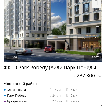
148
8 607
ЖК ID Park Pobedy (Айди Парк Победы)
282 300
2
от
/м
Московский район
Электросила
19 мин
6 мин
Парк Победы
24 мин
5 мин
Бухарестская
27 мин
7 мин