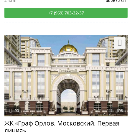
4-ая от
40 267 272
+7 (969) 703-32-37
90
698
ЖК «Граф Орлов. Московский. Первая
линия»