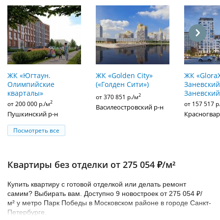
ЖК «Югтаун.
ЖК «Golden City»
ЖК «Glora
Олимпийские
(«Голден Сити»)
Заневский»
кварталы»
Заневский
2
от 370 851 р./м
2
от 200 000 р./м
от 157 517 р
Василеостровский р-н
Пушкинский р-н
Красногвар
Посмотреть все
Квартиры без отделки от 275 054 ₽/м²
Купить квартиру с готовой отделкой или делать ремонт
самим? Выбирать вам. Доступно 9 новостроек от 275 054 ₽/
м² у метро Парк Победы в Московском районе в городе Санкт-
Петербурге.