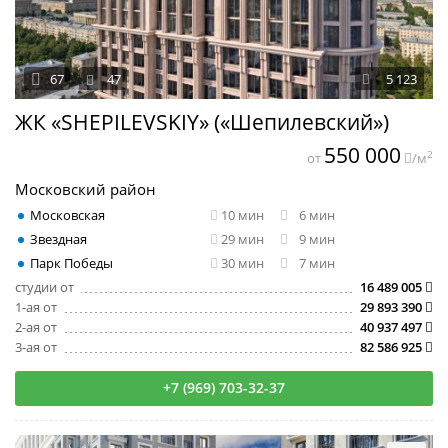
67
47
5 123
ЖК «SHEPILEVSKIY» («Шепилевский»)
550 000
2
от
/м
Московский район
Московская
10 мин
6 мин
Звездная
29 мин
9 мин
Парк Победы
30 мин
7 мин
студии от
16 489 005
1-ая от
29 893 390
2-ая от
40 937 497
3-ая от
82 586 925
+7 (969) 703-32-37