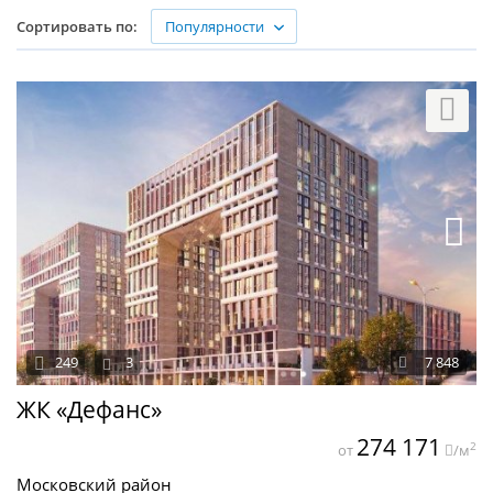
Популярности
Сортировать по:
249
3
7 848
ЖК «Дефанс»
274 171
2
от
/м
Московский район