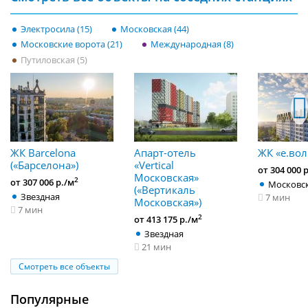
Электросила (15)
Московская (44)
Московские ворота (21)
Международная (8)
Путиловская (5)
ЖК Barcelona
Апарт-отель
ЖК «е.во
(«Барселона»)
«Vertical
от 304 000 
Московская»
2
от 307 006 р./м
Московск
(«Вертикаль
Звездная
7 мин
Московская»)
7 мин
2
от 413 175 р./м
Звездная
21 мин
Смотреть все объекты
Популярные