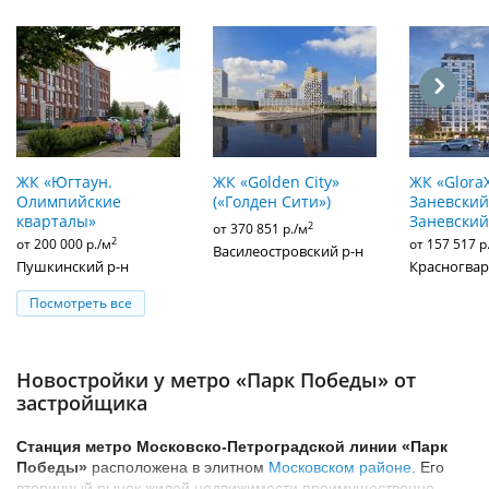
ЖК «Югтаун.
ЖК «Golden City»
ЖК «Glora
Олимпийские
(«Голден Сити»)
Заневский»
кварталы»
Заневский
2
от 370 851 р./м
2
от 200 000 р./м
от 157 517 р
Василеостровский р-н
Пушкинский р-н
Красногвар
Посмотреть все
Новостройки у метро «Парк Победы» от
застройщика
Станция метро Московско-Петроградской линии «Парк
Победы»
расположена в элитном
Московском районе
. Его
вторичный рынок жилой недвижимости преимущественно