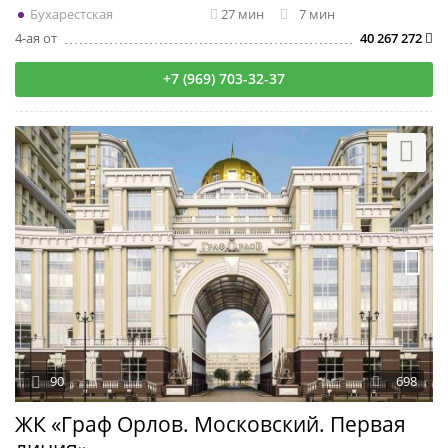
Бухарестская
27 мин
7 мин
4-ая от
40 267 272
+7 (969) 703-32-37
90
698
ЖК «Граф Орлов. Московский. Первая