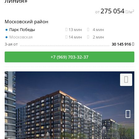
линия»
275 054
2
от
/м
Московский район
Парк Победы
13 мин
4 мин
Московская
14 мин
2 мин
3-ая от
30 145 916
+7 (969) 703-32-37