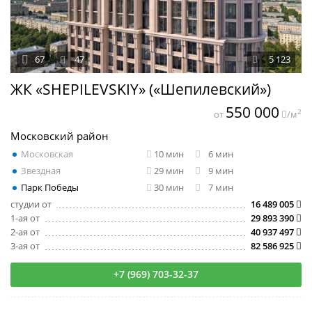
67
47
5 123
ЖК «SHEPILEVSKIY» («Шепилевский»)
550 000
2
от
/м
Московский район
Московская
10 мин
6 мин
Звездная
29 мин
9 мин
Парк Победы
30 мин
7 мин
студии от
16 489 005
1-ая от
29 893 390
2-ая от
40 937 497
3-ая от
82 586 925
+7 (969) 703-32-37