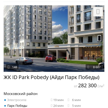
148
8 607
ЖК ID Park Pobedy (Айди Парк Победы)
282 300
2
от
/м
Московский район
Электросила
19 мин
6 мин
Парк Победы
24 мин
5 мин