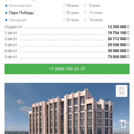
Московская
19 мин
9 мин
Парк Победы
31 мин
11 мин
Звездная
31 мин
10 мин
студии от
12 350 000
1-ая от
19 754 100
2-ая от
26 712 000
3-ая от
29 036 000
4-ая от
39 088 000
5-ая от
73 850 000
+7 (969) 703-32-37